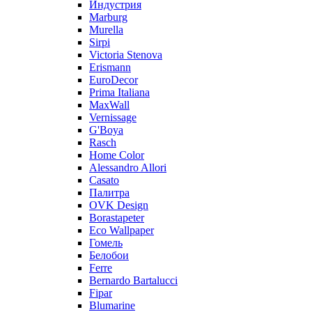
Индустрия
Marburg
Murella
Sirpi
Victoria Stenova
Erismann
EuroDecor
Prima Italiana
MaxWall
Vernissage
G'Boya
Rasch
Home Color
Alessandro Allori
Casato
Палитра
OVK Design
Borastapeter
Eco Wallpaper
Гомель
Белобои
Ferre
Bernardo Bartalucci
Fipar
Blumarine