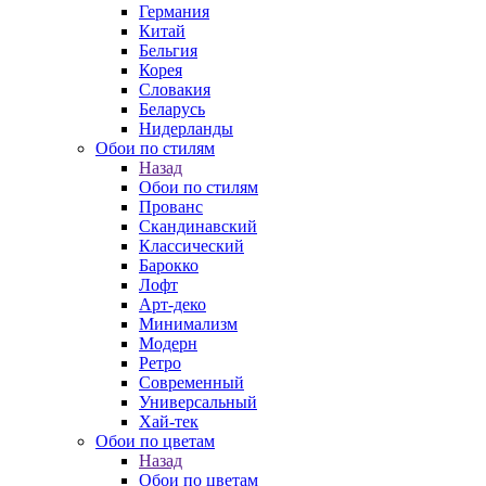
Германия
Китай
Бельгия
Корея
Словакия
Беларусь
Нидерланды
Обои по стилям
Назад
Обои по стилям
Прованс
Скандинавский
Классический
Барокко
Лофт
Арт-деко
Минимализм
Модерн
Ретро
Современный
Универсальный
Хай-тек
Обои по цветам
Назад
Обои по цветам