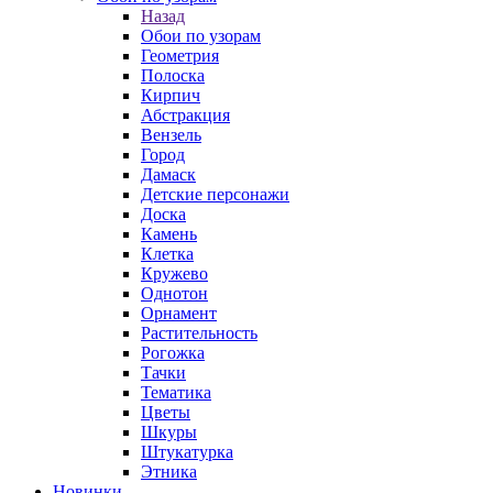
Назад
Обои по узорам
Геометрия
Полоска
Кирпич
Абстракция
Вензель
Город
Дамаск
Детские персонажи
Доска
Камень
Клетка
Кружево
Однотон
Орнамент
Растительность
Рогожка
Тачки
Тематика
Цветы
Шкуры
Штукатурка
Этника
Новинки