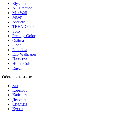
Elysium
AS Creation
MaxWall
МОФ
Ateliero
TREND Color
Solo
Prestige Color
Ostima
Fipar
Белобои
Eco Wallpaper
Палитра
Home Color
Rasch
Обои в квартиру
Зал
Коридор
Кабинет
Детская
Спальня
Кухня