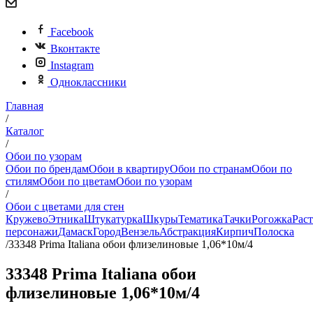
Facebook
Вконтакте
Instagram
Одноклассники
Главная
/
Каталог
/
Обои по узорам
Обои по брендам
Обои в квартиру
Обои по странам
Обои по
стилям
Обои по цветам
Обои по узорам
/
Обои с цветами для стен
Кружево
Этника
Штукатурка
Шкуры
Тематика
Тачки
Рогожка
Рас
персонажи
Дамаск
Город
Вензель
Абстракция
Кирпич
Полоска
/
33348 Prima Italiana обои флизелиновые 1,06*10м/4
33348 Prima Italiana обои
флизелиновые 1,06*10м/4