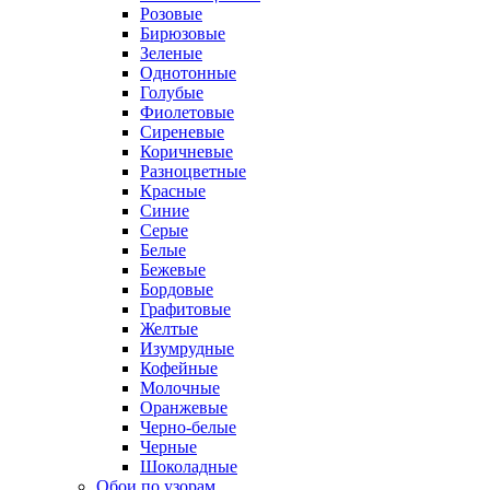
Розовые
Бирюзовые
Зеленые
Однотонные
Голубые
Фиолетовые
Сиреневые
Коричневые
Разноцветные
Красные
Синие
Серые
Белые
Бежевые
Бордовые
Графитовые
Желтые
Изумрудные
Кофейные
Молочные
Оранжевые
Черно-белые
Черные
Шоколадные
Обои по узорам