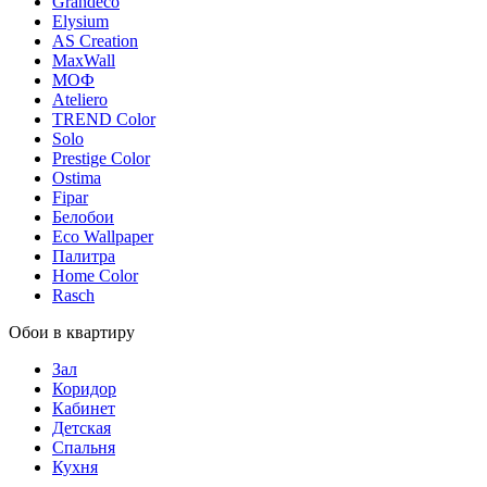
Grandeco
Elysium
AS Creation
MaxWall
МОФ
Ateliero
TREND Color
Solo
Prestige Color
Ostima
Fipar
Белобои
Eco Wallpaper
Палитра
Home Color
Rasch
Обои в квартиру
Зал
Коридор
Кабинет
Детская
Спальня
Кухня