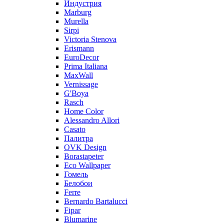
Индустрия
Marburg
Murella
Sirpi
Victoria Stenova
Erismann
EuroDecor
Prima Italiana
MaxWall
Vernissage
G'Boya
Rasch
Home Color
Alessandro Allori
Casato
Палитра
OVK Design
Borastapeter
Eco Wallpaper
Гомель
Белобои
Ferre
Bernardo Bartalucci
Fipar
Blumarine