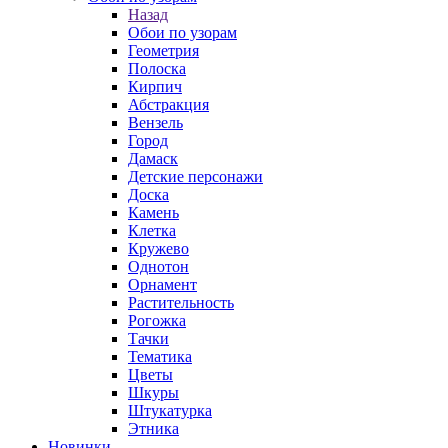
Назад
Обои по узорам
Геометрия
Полоска
Кирпич
Абстракция
Вензель
Город
Дамаск
Детские персонажи
Доска
Камень
Клетка
Кружево
Однотон
Орнамент
Растительность
Рогожка
Тачки
Тематика
Цветы
Шкуры
Штукатурка
Этника
Новинки