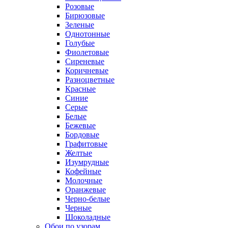
Розовые
Бирюзовые
Зеленые
Однотонные
Голубые
Фиолетовые
Сиреневые
Коричневые
Разноцветные
Красные
Синие
Серые
Белые
Бежевые
Бордовые
Графитовые
Желтые
Изумрудные
Кофейные
Молочные
Оранжевые
Черно-белые
Черные
Шоколадные
Обои по узорам