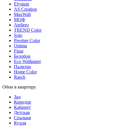
Elysium
AS Creation
MaxWall
МОФ
Ateliero
TREND Color
Solo
Prestige Color
Ostima
Fipar
Белобои
Eco Wallpaper
Палитра
Home Color
Rasch
Обои в квартиру
Зал
Коридор
Кабинет
Детская
Спальня
Кухня