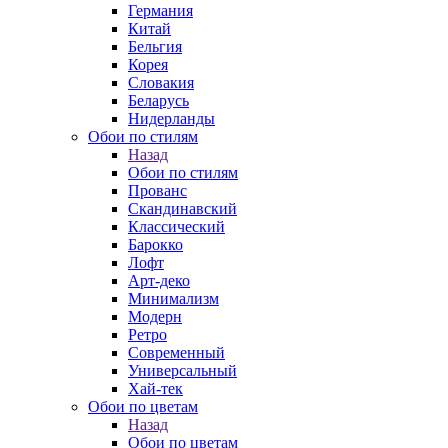
Германия
Китай
Бельгия
Корея
Словакия
Беларусь
Нидерланды
Обои по стилям
Назад
Обои по стилям
Прованс
Скандинавский
Классический
Барокко
Лофт
Арт-деко
Минимализм
Модерн
Ретро
Современный
Универсальный
Хай-тек
Обои по цветам
Назад
Обои по цветам