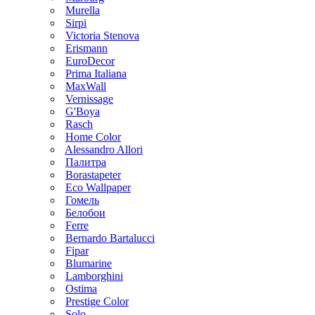
Murella
Sirpi
Victoria Stenova
Erismann
EuroDecor
Prima Italiana
MaxWall
Vernissage
G'Boya
Rasch
Home Color
Alessandro Allori
Палитра
Borastapeter
Eco Wallpaper
Гомель
Белобои
Ferre
Bernardo Bartalucci
Fipar
Blumarine
Lamborghini
Ostima
Prestige Color
Solo