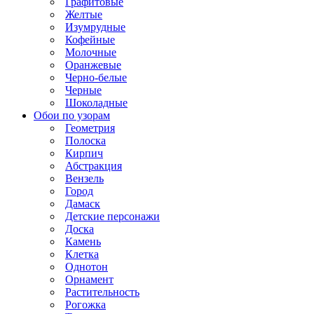
Графитовые
Желтые
Изумрудные
Кофейные
Молочные
Оранжевые
Черно-белые
Черные
Шоколадные
Обои по узорам
Геометрия
Полоска
Кирпич
Абстракция
Вензель
Город
Дамаск
Детские персонажи
Доска
Камень
Клетка
Однотон
Орнамент
Растительность
Рогожка