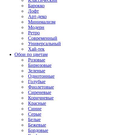
Классический
Барокко
Лофт
Арт-деко
Минимализм
Модерн
Ретро
Современный
Универсальный
Хай-тек
Обои по цветам
Розовые
Бирюзовые
Зеленые
Однотонные
Голубые
Фиолетовые
Сиреневые
Коричневые
Красные
Синие
Серые
Белые
Бежевые
Бордовые