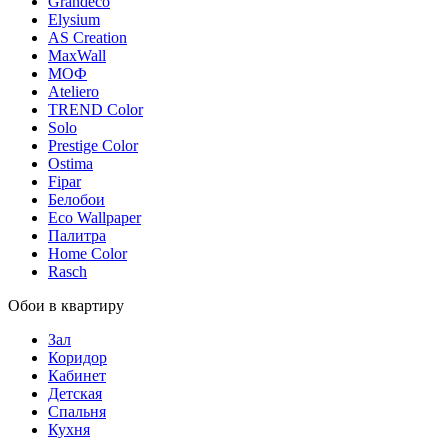
Grandeco
Elysium
AS Creation
MaxWall
МОФ
Ateliero
TREND Color
Solo
Prestige Color
Ostima
Fipar
Белобои
Eco Wallpaper
Палитра
Home Color
Rasch
Обои в квартиру
Зал
Коридор
Кабинет
Детская
Спальня
Кухня