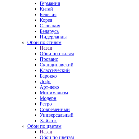
Германия
Китай
Бельгия
Корея
Словакия
Беларусь
Нидерланды
Обои по стилям
Назад
Обои по стилям
Прованс
Скандинавский
Классический
Барокко
Лофт
Арт-деко
Минимализм
Модерн
Ретро
Современный
Универсальный
Хай-тек
Обои по цветам
Назад
Обои по цветам