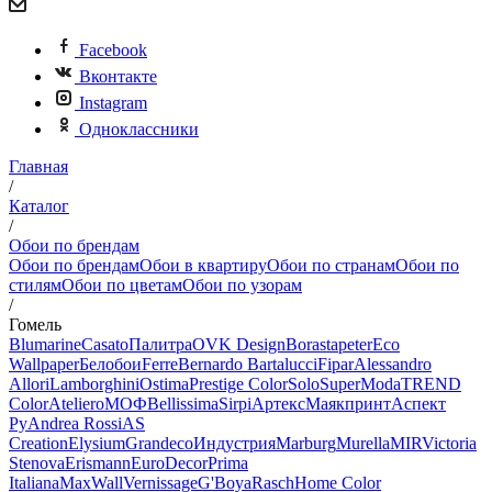
Facebook
Вконтакте
Instagram
Одноклассники
Главная
/
Каталог
/
Обои по брендам
Обои по брендам
Обои в квартиру
Обои по странам
Обои по
стилям
Обои по цветам
Обои по узорам
/
Гомель
Blumarine
Casato
Палитра
OVK Design
Borastapeter
Eco
Wallpaper
Белобои
Ferre
Bernardo Bartalucci
Fipar
Alessandro
Allori
Lamborghini
Ostima
Prestige Color
Solo
SuperModa
TREND
Color
Ateliero
МОФ
Bellissima
Sirpi
Артекс
Маякпринт
Аспект
Ру
Andrea Rossi
AS
Creation
Elysium
Grandeco
Индустрия
Marburg
Murella
MIR
Victoria
Stenova
Erismann
EuroDecor
Prima
Italiana
MaxWall
Vernissage
G'Boya
Rasch
Home Color