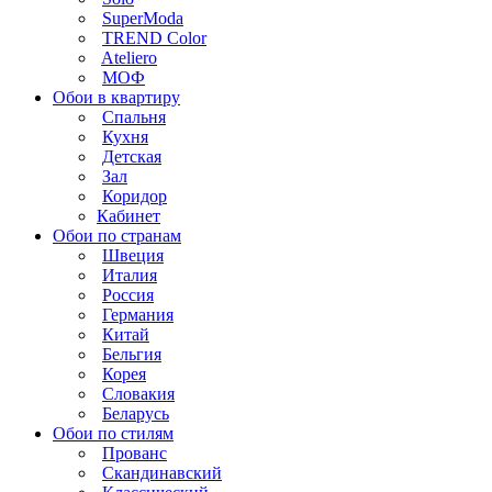
SuperModa
TREND Color
Ateliero
МОФ
Обои в квартиру
Спальня
Кухня
Детская
Зал
Коридор
Кабинет
Обои по странам
Швеция
Италия
Россия
Германия
Китай
Бельгия
Корея
Словакия
Беларусь
Обои по стилям
Прованс
Скандинавский