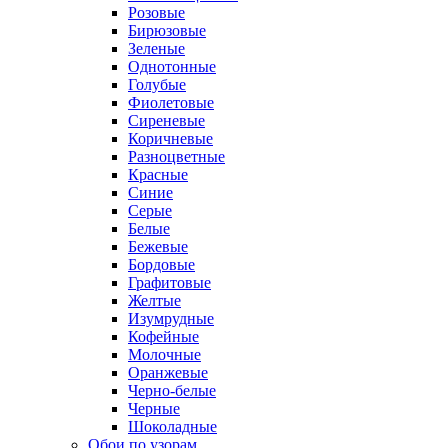
Розовые
Бирюзовые
Зеленые
Однотонные
Голубые
Фиолетовые
Сиреневые
Коричневые
Разноцветные
Красные
Синие
Серые
Белые
Бежевые
Бордовые
Графитовые
Желтые
Изумрудные
Кофейные
Молочные
Оранжевые
Черно-белые
Черные
Шоколадные
Обои по узорам