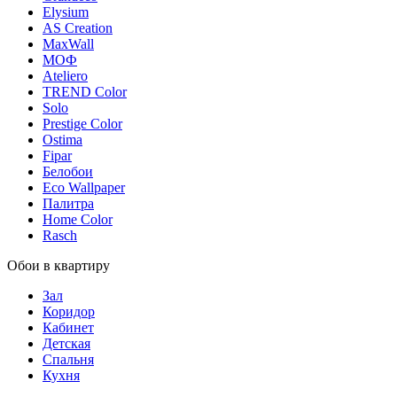
Elysium
AS Creation
MaxWall
МОФ
Ateliero
TREND Color
Solo
Prestige Color
Ostima
Fipar
Белобои
Eco Wallpaper
Палитра
Home Color
Rasch
Обои в квартиру
Зал
Коридор
Кабинет
Детская
Спальня
Кухня