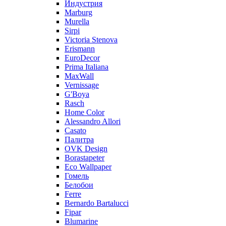
Индустрия
Marburg
Murella
Sirpi
Victoria Stenova
Erismann
EuroDecor
Prima Italiana
MaxWall
Vernissage
G'Boya
Rasch
Home Color
Alessandro Allori
Casato
Палитра
OVK Design
Borastapeter
Eco Wallpaper
Гомель
Белобои
Ferre
Bernardo Bartalucci
Fipar
Blumarine