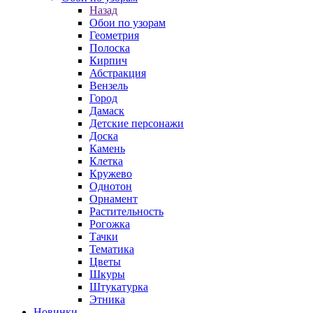
Назад
Обои по узорам
Геометрия
Полоска
Кирпич
Абстракция
Вензель
Город
Дамаск
Детские персонажи
Доска
Камень
Клетка
Кружево
Однотон
Орнамент
Растительность
Рогожка
Тачки
Тематика
Цветы
Шкуры
Штукатурка
Этника
Новинки