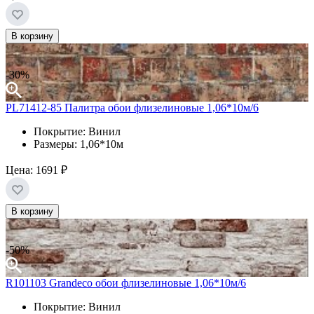
В корзину
-30%
PL71412-85 Палитра обои флизелиновые 1,06*10м/6
Покрытие: Винил
Размеры: 1,06*10м
Цена:
1691 ₽
В корзину
-50%
R101103 Grandeco обои флизелиновые 1,06*10м/6
Покрытие: Винил