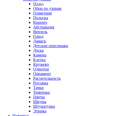
Назад
Обои по узорам
Геометрия
Полоска
Кирпич
Абстракция
Вензель
Город
Дамаск
Детские персонажи
Доска
Камень
Клетка
Кружево
Однотон
Орнамент
Растительность
Рогожка
Тачки
Тематика
Цветы
Шкуры
Штукатурка
Этника
Новинки