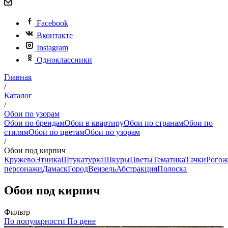
Facebook
Вконтакте
Instagram
Одноклассники
Главная
/
Каталог
/
Обои по узорам
Обои по брендам
Обои в квартиру
Обои по странам
Обои по
стилям
Обои по цветам
Обои по узорам
/
Обои под кирпич
Кружево
Этника
Штукатурка
Шкуры
Цветы
Тематика
Тачки
Рогож
персонажи
Дамаск
Город
Вензель
Абстракция
Полоска
Обои под кирпич
Фильтр
По популярности
По цене