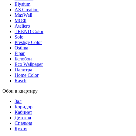
Elysium
AS Creation
MaxWall
МОФ
Ateliero
TREND Color
Solo
Prestige Color
Ostima
Fipar
Белобои
Eco Wallpaper
Палитра
Home Color
Rasch
Обои в квартиру
Зал
Коридор
Кабинет
Детская
Спальня
Кухня