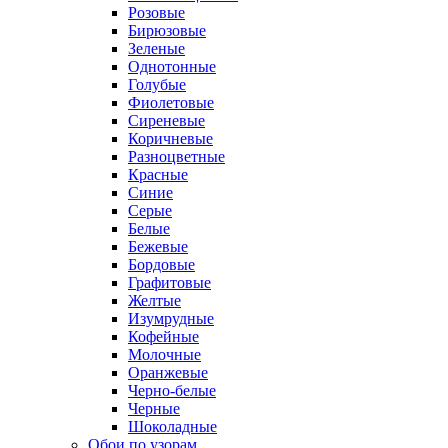
Розовые
Бирюзовые
Зеленые
Однотонные
Голубые
Фиолетовые
Сиреневые
Коричневые
Разноцветные
Красные
Синие
Серые
Белые
Бежевые
Бордовые
Графитовые
Желтые
Изумрудные
Кофейные
Молочные
Оранжевые
Черно-белые
Черные
Шоколадные
Обои по узорам