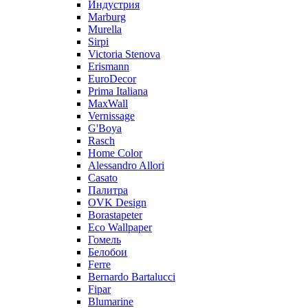
Индустрия
Marburg
Murella
Sirpi
Victoria Stenova
Erismann
EuroDecor
Prima Italiana
MaxWall
Vernissage
G'Boya
Rasch
Home Color
Alessandro Allori
Casato
Палитра
OVK Design
Borastapeter
Eco Wallpaper
Гомель
Белобои
Ferre
Bernardo Bartalucci
Fipar
Blumarine