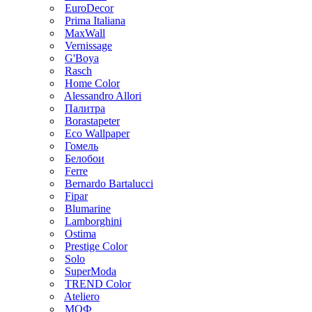
EuroDecor
Prima Italiana
MaxWall
Vernissage
G'Boya
Rasch
Home Color
Alessandro Allori
Палитра
Borastapeter
Eco Wallpaper
Гомель
Белобои
Ferre
Bernardo Bartalucci
Fipar
Blumarine
Lamborghini
Ostima
Prestige Color
Solo
SuperModa
TREND Color
Ateliero
МОФ