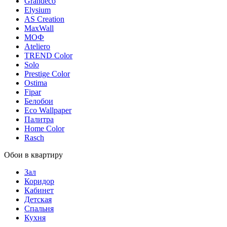
Grandeco
Elysium
AS Creation
MaxWall
МОФ
Ateliero
TREND Color
Solo
Prestige Color
Ostima
Fipar
Белобои
Eco Wallpaper
Палитра
Home Color
Rasch
Обои в квартиру
Зал
Коридор
Кабинет
Детская
Спальня
Кухня