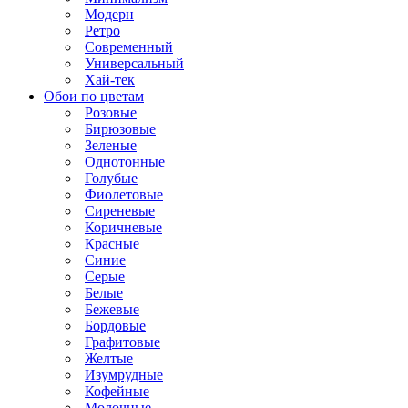
Модерн
Ретро
Современный
Универсальный
Хай-тек
Обои по цветам
Розовые
Бирюзовые
Зеленые
Однотонные
Голубые
Фиолетовые
Сиреневые
Коричневые
Красные
Синие
Серые
Белые
Бежевые
Бордовые
Графитовые
Желтые
Изумрудные
Кофейные
Молочные