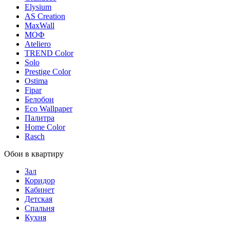
Elysium
AS Creation
MaxWall
МОФ
Ateliero
TREND Color
Solo
Prestige Color
Ostima
Fipar
Белобои
Eco Wallpaper
Палитра
Home Color
Rasch
Обои в квартиру
Зал
Коридор
Кабинет
Детская
Спальня
Кухня