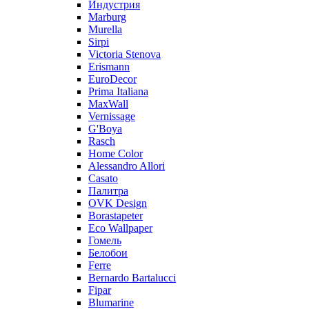
Индустрия
Marburg
Murella
Sirpi
Victoria Stenova
Erismann
EuroDecor
Prima Italiana
MaxWall
Vernissage
G'Boya
Rasch
Home Color
Alessandro Allori
Casato
Палитра
OVK Design
Borastapeter
Eco Wallpaper
Гомель
Белобои
Ferre
Bernardo Bartalucci
Fipar
Blumarine