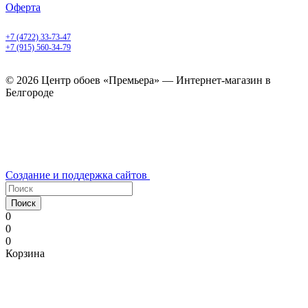
Оферта
Белгород, Белгородский пр-т, 50
+7 (4722) 33-73-47
+7 (915) 560-34-79
ежедневно с 9.00 до 20.00
© 2026 Центр обоев «Премьера» — Интернет-магазин в
Белгороде
Создание и поддержка сайтов
Поиск
0
0
0
Корзина