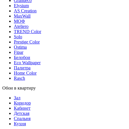
Grandeco
Elysium
AS Creation
MaxWall
МОФ
Ateliero
TREND Color
Solo
Prestige Color
Ostima
Fipar
Белобои
Eco Wallpaper
Палитра
Home Color
Rasch
Обои в квартиру
Зал
Коридор
Кабинет
Детская
Спальня
Кухня