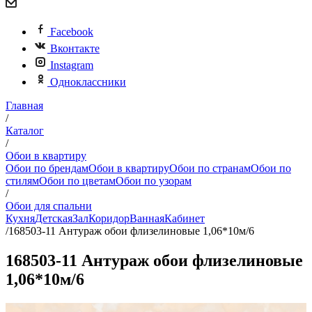
Facebook
Вконтакте
Instagram
Одноклассники
Главная
/
Каталог
/
Обои в квартиру
Обои по брендам
Обои в квартиру
Обои по странам
Обои по
стилям
Обои по цветам
Обои по узорам
/
Обои для спальни
Кухня
Детская
Зал
Коридор
Ванная
Кабинет
/
168503-11 Антураж обои флизелиновые 1,06*10м/6
168503-11 Антураж обои флизелиновые
1,06*10м/6