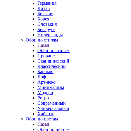
Германия
Китай
Бельгия
Корея
Словакия
Беларусь
Нидерланды
Обои по стилям
Назад
Обои по стилям
Прованс
Скандинавский
Классический
Барокко
Лофт
Арт-деко
Минимализм
Модерн
Ретро
Современный
Универсальный
Хай-тек
Обои по цветам
Назад
Обои по цветам