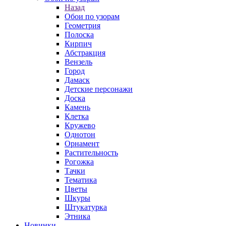
Назад
Обои по узорам
Геометрия
Полоска
Кирпич
Абстракция
Вензель
Город
Дамаск
Детские персонажи
Доска
Камень
Клетка
Кружево
Однотон
Орнамент
Растительность
Рогожка
Тачки
Тематика
Цветы
Шкуры
Штукатурка
Этника
Новинки