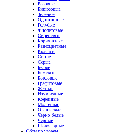
Розовые
Бирюзовые
Зеленые
Однотонные
Голубые
Фиолетовые
Сиреневые
Коричневые
Разноцветные
Красные
Синие
Серые
Белые
Бежевые
Бордовые
Графитовые
Желтые
Изумрудные
Кофейные
Молочные
Оранжевые
Черно-белые
Черные
Шоколадные
Обои по узорам