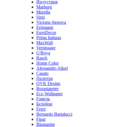
Индустрия
Marburg
Murella
Sirpi
Victoria Stenova
Erismann
EuroDecor
Prima Italiana
MaxWall
Vernissage
G'Boya
Rasch
Home Color
Alessandro Allori
Casato
Палитра
OVK Design
Borastapeter
Eco Wallpaper
Гомель
Белобои
Ferre
Bernardo Bartalucci
Fipar
Blumarine