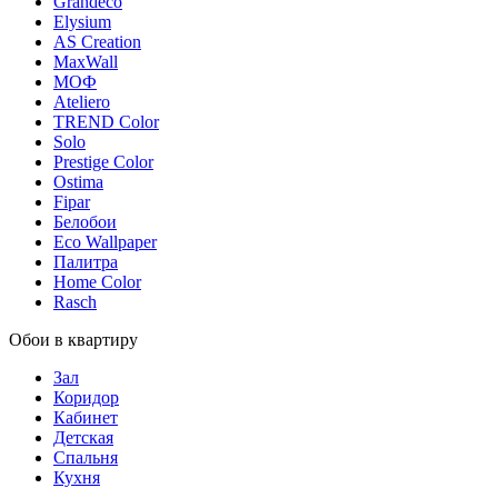
Grandeco
Elysium
AS Creation
MaxWall
МОФ
Ateliero
TREND Color
Solo
Prestige Color
Ostima
Fipar
Белобои
Eco Wallpaper
Палитра
Home Color
Rasch
Обои в квартиру
Зал
Коридор
Кабинет
Детская
Спальня
Кухня