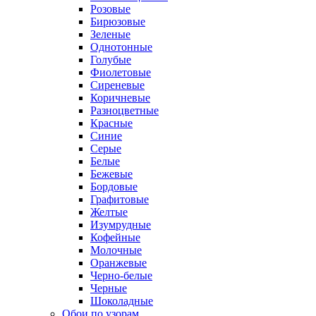
Розовые
Бирюзовые
Зеленые
Однотонные
Голубые
Фиолетовые
Сиреневые
Коричневые
Разноцветные
Красные
Синие
Серые
Белые
Бежевые
Бордовые
Графитовые
Желтые
Изумрудные
Кофейные
Молочные
Оранжевые
Черно-белые
Черные
Шоколадные
Обои по узорам