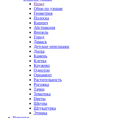
Назад
Обои по узорам
Геометрия
Полоска
Кирпич
Абстракция
Вензель
Город
Дамаск
Детские персонажи
Доска
Камень
Клетка
Кружево
Однотон
Орнамент
Растительность
Рогожка
Тачки
Тематика
Цветы
Шкуры
Штукатурка
Этника
Новинки