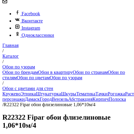
Facebook
Вконтакте
Instagram
Одноклассники
Главная
/
Каталог
/
Обои по узорам
Обои по брендам
Обои в квартиру
Обои по странам
Обои по
стилям
Обои по цветам
Обои по узорам
/
Обои с цветами для стен
Кружево
Этника
Штукатурка
Шкуры
Тематика
Тачки
Рогожка
Рас
персонажи
Дамаск
Город
Вензель
Абстракция
Кирпич
Полоска
/
R22322 Fipar обои флизелиновые 1,06*10м/4
R22322 Fipar обои флизелиновые
1,06*10м/4