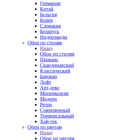
Германия
Китай
Бельгия
Корея
Словакия
Беларусь
Нидерланды
Обои по стилям
Назад
Обои по стилям
Прованс
Скандинавский
Классический
Барокко
Лофт
Арт-деко
Минимализм
Модерн
Ретро
Современный
Универсальный
Хай-тек
Обои по цветам
Назад
Обои по цветам