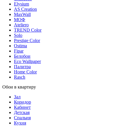
Elysium
AS Creation
MaxWall
МОФ
Ateliero
TREND Color
Solo
Prestige Color
Ostima
Fipar
Белобои
Eco Wallpaper
Палитра
Home Color
Rasch
Обои в квартиру
Зал
Коридор
Кабинет
Детская
Спальня
Кухня