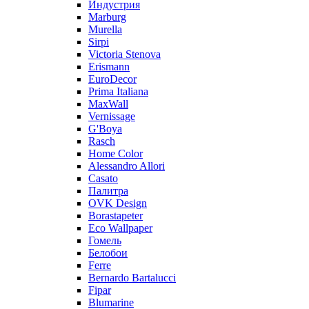
Индустрия
Marburg
Murella
Sirpi
Victoria Stenova
Erismann
EuroDecor
Prima Italiana
MaxWall
Vernissage
G'Boya
Rasch
Home Color
Alessandro Allori
Casato
Палитра
OVK Design
Borastapeter
Eco Wallpaper
Гомель
Белобои
Ferre
Bernardo Bartalucci
Fipar
Blumarine