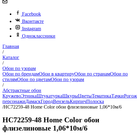
Facebook
Вконтакте
Instagram
Одноклассники
Главная
/
Каталог
/
Обои по узорам
Обои по брендам
Обои в квартиру
Обои по странам
Обои по
стилям
Обои по цветам
Обои по узорам
/
Абстрактные обои
Кружево
Этника
Штукатурка
Шкуры
Цветы
Тематика
Тачки
Рогож
персонажи
Дамаск
Город
Вензель
Кирпич
Полоска
/
HC72259-48 Home Color обои флизелиновые 1,06*10м/6
HC72259-48 Home Color обои
флизелиновые 1,06*10м/6