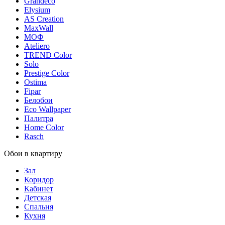
Grandeco
Elysium
AS Creation
MaxWall
МОФ
Ateliero
TREND Color
Solo
Prestige Color
Ostima
Fipar
Белобои
Eco Wallpaper
Палитра
Home Color
Rasch
Обои в квартиру
Зал
Коридор
Кабинет
Детская
Спальня
Кухня