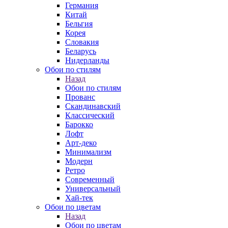
Германия
Китай
Бельгия
Корея
Словакия
Беларусь
Нидерланды
Обои по стилям
Назад
Обои по стилям
Прованс
Скандинавский
Классический
Барокко
Лофт
Арт-деко
Минимализм
Модерн
Ретро
Современный
Универсальный
Хай-тек
Обои по цветам
Назад
Обои по цветам