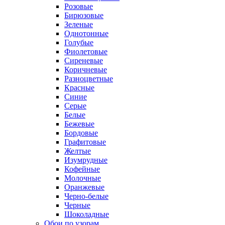
Розовые
Бирюзовые
Зеленые
Однотонные
Голубые
Фиолетовые
Сиреневые
Коричневые
Разноцветные
Красные
Синие
Серые
Белые
Бежевые
Бордовые
Графитовые
Желтые
Изумрудные
Кофейные
Молочные
Оранжевые
Черно-белые
Черные
Шоколадные
Обои по узорам