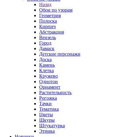
Назад
Обои по узорам
Геометрия
Полоска
Кирпич
Абстракция
Вензель
Город
Дамаск
Детские персонажи
Доска
Камень
Клетка
Кружево
Однотон
Орнамент
Растительность
Рогожка
Тачки
Тематика
Цветы
Шкуры
Штукатурка
Этника
Новинки