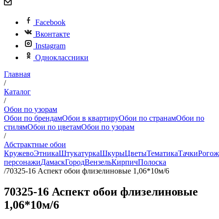
Facebook
Вконтакте
Instagram
Одноклассники
Главная
/
Каталог
/
Обои по узорам
Обои по брендам
Обои в квартиру
Обои по странам
Обои по
стилям
Обои по цветам
Обои по узорам
/
Абстрактные обои
Кружево
Этника
Штукатурка
Шкуры
Цветы
Тематика
Тачки
Рогож
персонажи
Дамаск
Город
Вензель
Кирпич
Полоска
/
70325-16 Аспект обои флизелиновые 1,06*10м/6
70325-16 Аспект обои флизелиновые
1,06*10м/6