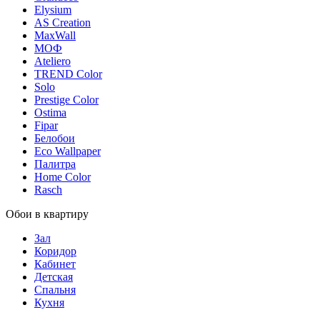
Elysium
AS Creation
MaxWall
МОФ
Ateliero
TREND Color
Solo
Prestige Color
Ostima
Fipar
Белобои
Eco Wallpaper
Палитра
Home Color
Rasch
Обои в квартиру
Зал
Коридор
Кабинет
Детская
Спальня
Кухня