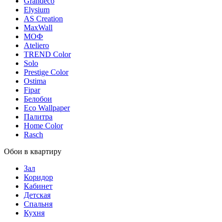
Grandeco
Elysium
AS Creation
MaxWall
МОФ
Ateliero
TREND Color
Solo
Prestige Color
Ostima
Fipar
Белобои
Eco Wallpaper
Палитра
Home Color
Rasch
Обои в квартиру
Зал
Коридор
Кабинет
Детская
Спальня
Кухня