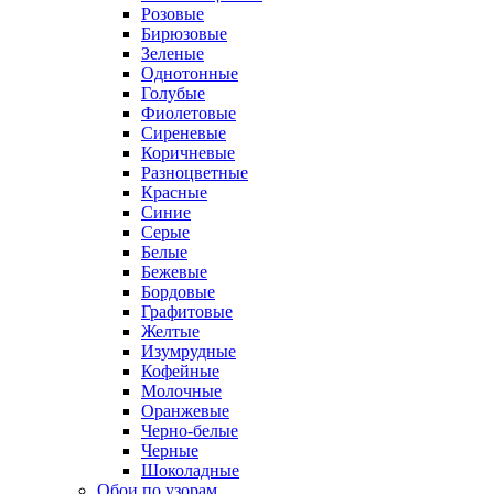
Розовые
Бирюзовые
Зеленые
Однотонные
Голубые
Фиолетовые
Сиреневые
Коричневые
Разноцветные
Красные
Синие
Серые
Белые
Бежевые
Бордовые
Графитовые
Желтые
Изумрудные
Кофейные
Молочные
Оранжевые
Черно-белые
Черные
Шоколадные
Обои по узорам