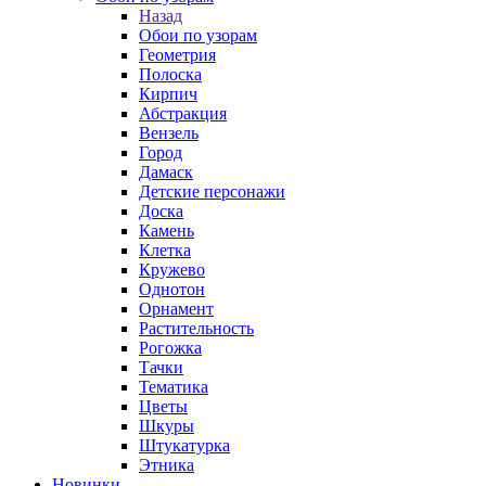
Назад
Обои по узорам
Геометрия
Полоска
Кирпич
Абстракция
Вензель
Город
Дамаск
Детские персонажи
Доска
Камень
Клетка
Кружево
Однотон
Орнамент
Растительность
Рогожка
Тачки
Тематика
Цветы
Шкуры
Штукатурка
Этника
Новинки