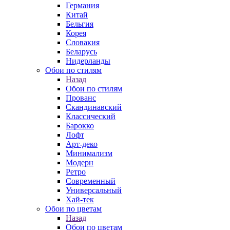
Германия
Китай
Бельгия
Корея
Словакия
Беларусь
Нидерланды
Обои по стилям
Назад
Обои по стилям
Прованс
Скандинавский
Классический
Барокко
Лофт
Арт-деко
Минимализм
Модерн
Ретро
Современный
Универсальный
Хай-тек
Обои по цветам
Назад
Обои по цветам