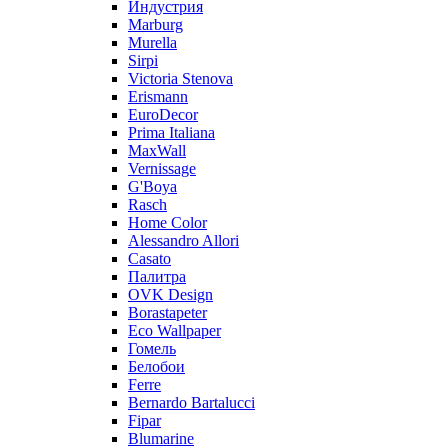
Индустрия
Marburg
Murella
Sirpi
Victoria Stenova
Erismann
EuroDecor
Prima Italiana
MaxWall
Vernissage
G'Boya
Rasch
Home Color
Alessandro Allori
Casato
Палитра
OVK Design
Borastapeter
Eco Wallpaper
Гомель
Белобои
Ferre
Bernardo Bartalucci
Fipar
Blumarine