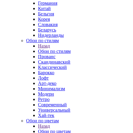
Германия
Китай
Бельгия
Корея
Словакия
Беларусь
Нидерланды
Обои по стилям
Назад
Обои по стилям
Прованс
Скандинавский
Классический
Барокко
Лофт
Арт-деко
Минимализм
Модерн
Ретро
Современный
Универсальный
Хай-тек
Обои по цветам
Назад
Обои по цветам