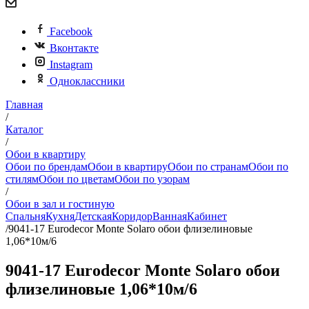
Facebook
Вконтакте
Instagram
Одноклассники
Главная
/
Каталог
/
Обои в квартиру
Обои по брендам
Обои в квартиру
Обои по странам
Обои по
стилям
Обои по цветам
Обои по узорам
/
Обои в зал и гостиную
Спальня
Кухня
Детская
Коридор
Ванная
Кабинет
/
9041-17 Eurodecor Monte Solaro обои флизелиновые
1,06*10м/6
9041-17 Eurodecor Monte Solaro обои
флизелиновые 1,06*10м/6