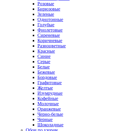
Розовые
Бирюзовые
Зеленые
Однотонные
Голубые
Фиолетовые
Сиреневые
Коричневые
Разноцветные
Красные
Синие
Серые
Белые
Бежевые
Бордовые
Графитовые
Желтые
Изумрудные
Кофейные
Молочные
Оранжевые
Черно-белые
Черные
Шоколадные
Обои по узорам