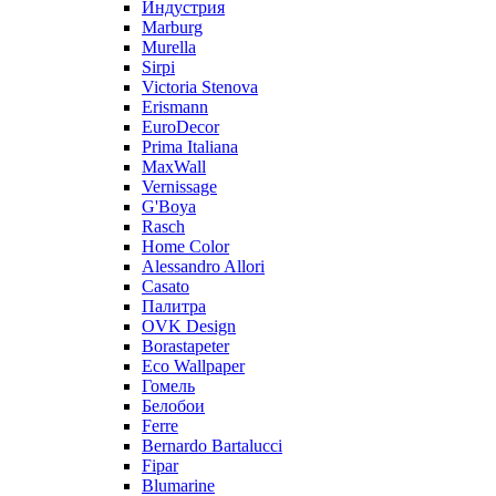
Индустрия
Marburg
Murella
Sirpi
Victoria Stenova
Erismann
EuroDecor
Prima Italiana
MaxWall
Vernissage
G'Boya
Rasch
Home Color
Alessandro Allori
Casato
Палитра
OVK Design
Borastapeter
Eco Wallpaper
Гомель
Белобои
Ferre
Bernardo Bartalucci
Fipar
Blumarine