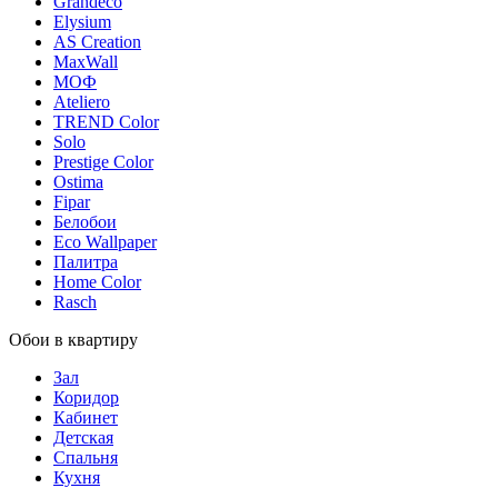
Grandeco
Elysium
AS Creation
MaxWall
МОФ
Ateliero
TREND Color
Solo
Prestige Color
Ostima
Fipar
Белобои
Eco Wallpaper
Палитра
Home Color
Rasch
Обои в квартиру
Зал
Коридор
Кабинет
Детская
Спальня
Кухня