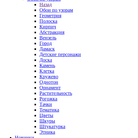
Назад
Обои по узорам
Геометрия
Полоска
Кирпич
Абстракция
Вензель
Город
Дамаск
Детские персонажи
Доска
Камень
Клетка
Кружево
Однотон
Орнамент
Растительность
Рогожка
Тачки
Тематика
Цветы
Шкуры
Штукатурка
Этника
Новинки