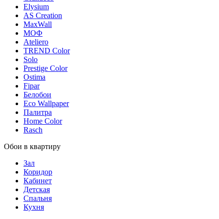
Elysium
AS Creation
MaxWall
МОФ
Ateliero
TREND Color
Solo
Prestige Color
Ostima
Fipar
Белобои
Eco Wallpaper
Палитра
Home Color
Rasch
Обои в квартиру
Зал
Коридор
Кабинет
Детская
Спальня
Кухня