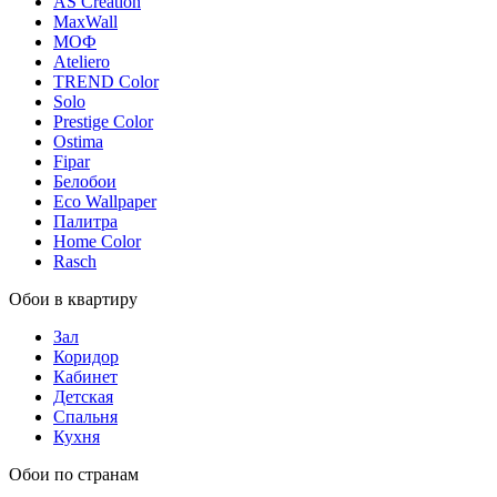
AS Creation
MaxWall
МОФ
Ateliero
TREND Color
Solo
Prestige Color
Ostima
Fipar
Белобои
Eco Wallpaper
Палитра
Home Color
Rasch
Обои в квартиру
Зал
Коридор
Кабинет
Детская
Спальня
Кухня
Обои по странам