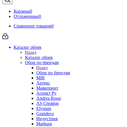
Корзина
0
Отложенные
0
Сравнение товаров
0
Каталог обоев
Назад
Каталог обоев
Обои по брендам
Назад
Обои по брендам
MIR
Артекс
Маякпринт
Аспект Ру
Andrea Rossi
AS Creation
Elysium
Grandeco
Индустрия
Marburg