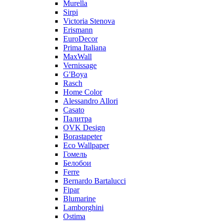
Murella
Sirpi
Victoria Stenova
Erismann
EuroDecor
Prima Italiana
MaxWall
Vernissage
G'Boya
Rasch
Home Color
Alessandro Allori
Casato
Палитра
OVK Design
Borastapeter
Eco Wallpaper
Гомель
Белобои
Ferre
Bernardo Bartalucci
Fipar
Blumarine
Lamborghini
Ostima