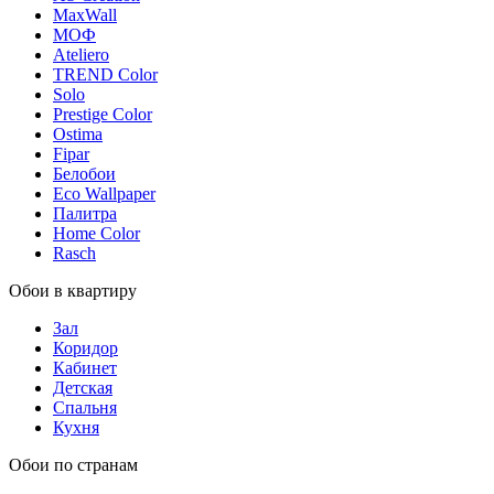
MaxWall
МОФ
Ateliero
TREND Color
Solo
Prestige Color
Ostima
Fipar
Белобои
Eco Wallpaper
Палитра
Home Color
Rasch
Обои в квартиру
Зал
Коридор
Кабинет
Детская
Спальня
Кухня
Обои по странам