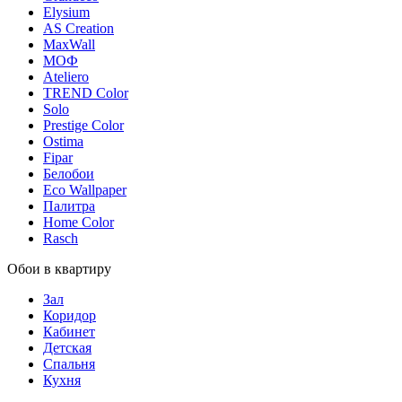
Elysium
AS Creation
MaxWall
МОФ
Ateliero
TREND Color
Solo
Prestige Color
Ostima
Fipar
Белобои
Eco Wallpaper
Палитра
Home Color
Rasch
Обои в квартиру
Зал
Коридор
Кабинет
Детская
Спальня
Кухня