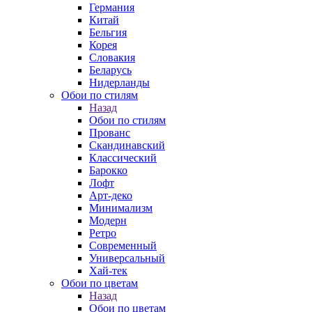
Германия
Китай
Бельгия
Корея
Словакия
Беларусь
Нидерланды
Обои по стилям
Назад
Обои по стилям
Прованс
Скандинавский
Классический
Барокко
Лофт
Арт-деко
Минимализм
Модерн
Ретро
Современный
Универсальный
Хай-тек
Обои по цветам
Назад
Обои по цветам