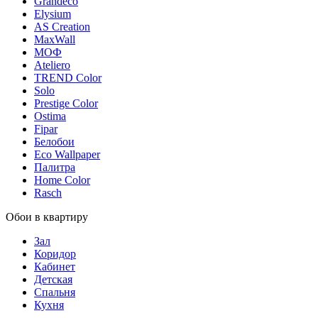
Grandeco
Elysium
AS Creation
MaxWall
МОФ
Ateliero
TREND Color
Solo
Prestige Color
Ostima
Fipar
Белобои
Eco Wallpaper
Палитра
Home Color
Rasch
Обои в квартиру
Зал
Коридор
Кабинет
Детская
Спальня
Кухня