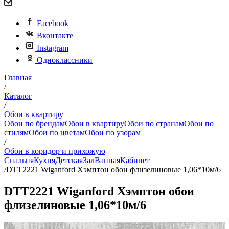
Facebook
Вконтакте
Instagram
Одноклассники
Главная
/
Каталог
/
Обои в квартиру
Обои по брендам
Обои в квартиру
Обои по странам
Обои по
стилям
Обои по цветам
Обои по узорам
/
Обои в коридор и прихожую
Спальня
Кухня
Детская
Зал
Ванная
Кабинет
/
DTT2221 Wiganford Хэмптон обои флизелиновые 1,06*10м/6
DTT2221 Wiganford Хэмптон обои
флизелиновые 1,06*10м/6