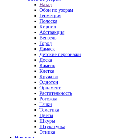
Назад
Обои по узорам
Геометрия
Полоска
Кирпич
Абстракция
Вензель
Город
Дамаск
Детские персонажи
Доска
Камень
Клетка
Кружево
Однотон
Орнамент
Растительность
Рогожка
Тачки
Тематика
Цветы
Шкуры
Штукатурка
Этника
Новинки