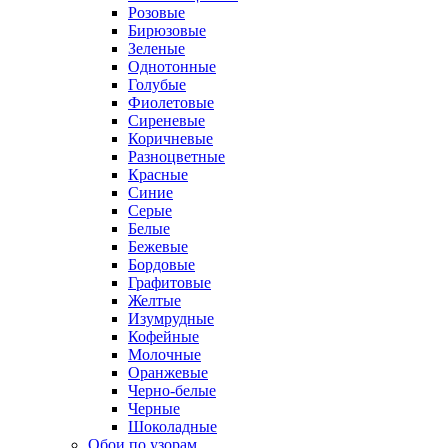
Розовые
Бирюзовые
Зеленые
Однотонные
Голубые
Фиолетовые
Сиреневые
Коричневые
Разноцветные
Красные
Синие
Серые
Белые
Бежевые
Бордовые
Графитовые
Желтые
Изумрудные
Кофейные
Молочные
Оранжевые
Черно-белые
Черные
Шоколадные
Обои по узорам