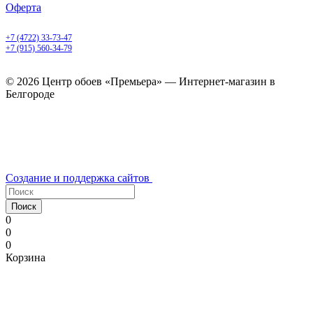
Оферта
Белгород, Белгородский пр-т, 50
+7 (4722) 33-73-47
+7 (915) 560-34-79
ежедневно с 9.00 до 20.00
© 2026 Центр обоев «Премьера» — Интернет-магазин в
Белгороде
Создание и поддержка сайтов
Поиск
0
0
0
Корзина