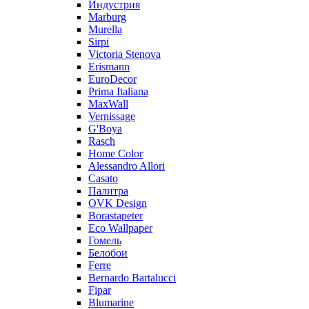
Индустрия
Marburg
Murella
Sirpi
Victoria Stenova
Erismann
EuroDecor
Prima Italiana
MaxWall
Vernissage
G'Boya
Rasch
Home Color
Alessandro Allori
Casato
Палитра
OVK Design
Borastapeter
Eco Wallpaper
Гомель
Белобои
Ferre
Bernardo Bartalucci
Fipar
Blumarine