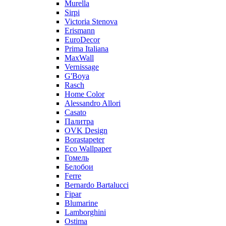
Murella
Sirpi
Victoria Stenova
Erismann
EuroDecor
Prima Italiana
MaxWall
Vernissage
G'Boya
Rasch
Home Color
Alessandro Allori
Casato
Палитра
OVK Design
Borastapeter
Eco Wallpaper
Гомель
Белобои
Ferre
Bernardo Bartalucci
Fipar
Blumarine
Lamborghini
Ostima