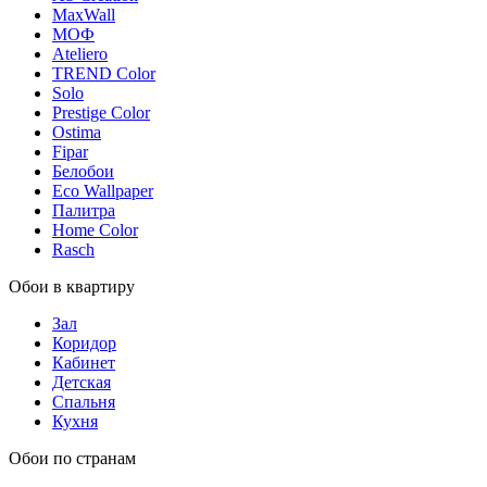
MaxWall
МОФ
Ateliero
TREND Color
Solo
Prestige Color
Ostima
Fipar
Белобои
Eco Wallpaper
Палитра
Home Color
Rasch
Обои в квартиру
Зал
Коридор
Кабинет
Детская
Спальня
Кухня
Обои по странам