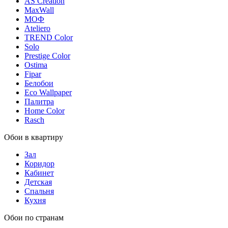
AS Creation
MaxWall
МОФ
Ateliero
TREND Color
Solo
Prestige Color
Ostima
Fipar
Белобои
Eco Wallpaper
Палитра
Home Color
Rasch
Обои в квартиру
Зал
Коридор
Кабинет
Детская
Спальня
Кухня
Обои по странам