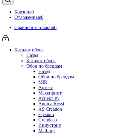
Корзина
0
Отложенные
0
Сравнение товаров
0
Каталог обоев
Назад
Каталог обоев
Обои по брендам
Назад
Обои по брендам
MIR
Артекс
Маякпринт
Аспект Ру
Andrea Rossi
AS Creation
Elysium
Grandeco
Индустрия
Marburg