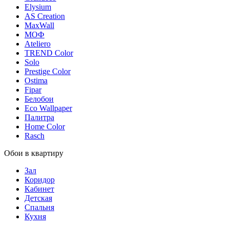
Elysium
AS Creation
MaxWall
МОФ
Ateliero
TREND Color
Solo
Prestige Color
Ostima
Fipar
Белобои
Eco Wallpaper
Палитра
Home Color
Rasch
Обои в квартиру
Зал
Коридор
Кабинет
Детская
Спальня
Кухня