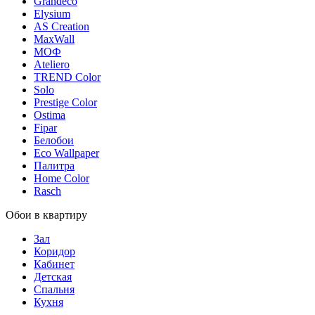
Grandeco
Elysium
AS Creation
MaxWall
МОФ
Ateliero
TREND Color
Solo
Prestige Color
Ostima
Fipar
Белобои
Eco Wallpaper
Палитра
Home Color
Rasch
Обои в квартиру
Зал
Коридор
Кабинет
Детская
Спальня
Кухня