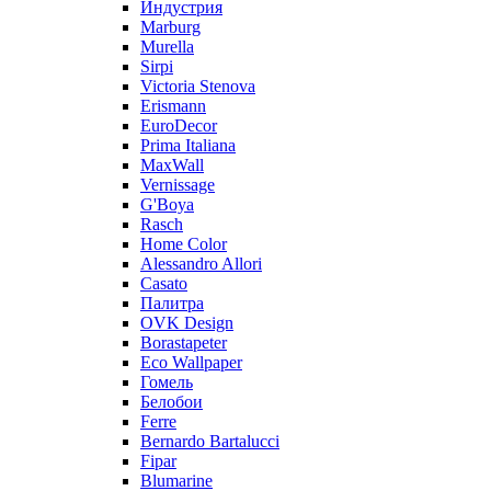
Индустрия
Marburg
Murella
Sirpi
Victoria Stenova
Erismann
EuroDecor
Prima Italiana
MaxWall
Vernissage
G'Boya
Rasch
Home Color
Alessandro Allori
Casato
Палитра
OVK Design
Borastapeter
Eco Wallpaper
Гомель
Белобои
Ferre
Bernardo Bartalucci
Fipar
Blumarine