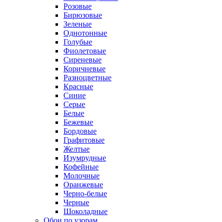
Розовые
Бирюзовые
Зеленые
Однотонные
Голубые
Фиолетовые
Сиреневые
Коричневые
Разноцветные
Красные
Синие
Серые
Белые
Бежевые
Бордовые
Графитовые
Желтые
Изумрудные
Кофейные
Молочные
Оранжевые
Черно-белые
Черные
Шоколадные
Обои по узорам