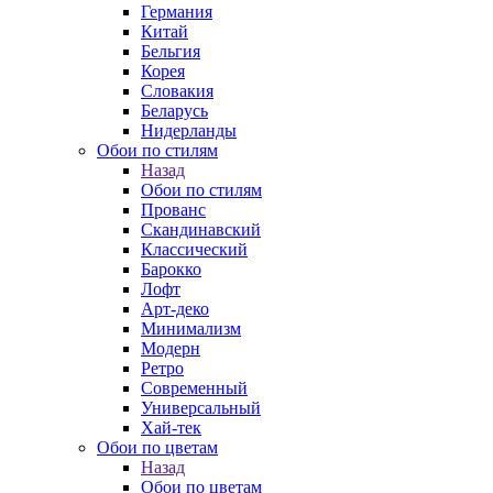
Германия
Китай
Бельгия
Корея
Словакия
Беларусь
Нидерланды
Обои по стилям
Назад
Обои по стилям
Прованс
Скандинавский
Классический
Барокко
Лофт
Арт-деко
Минимализм
Модерн
Ретро
Современный
Универсальный
Хай-тек
Обои по цветам
Назад
Обои по цветам