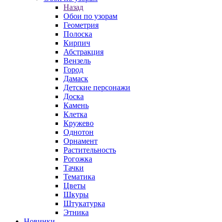
Назад
Обои по узорам
Геометрия
Полоска
Кирпич
Абстракция
Вензель
Город
Дамаск
Детские персонажи
Доска
Камень
Клетка
Кружево
Однотон
Орнамент
Растительность
Рогожка
Тачки
Тематика
Цветы
Шкуры
Штукатурка
Этника
Новинки