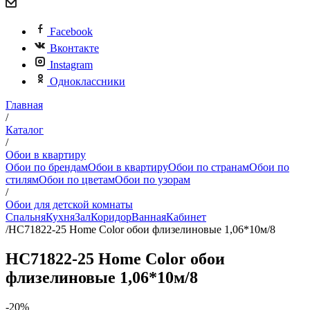
Facebook
Вконтакте
Instagram
Одноклассники
Главная
/
Каталог
/
Обои в квартиру
Обои по брендам
Обои в квартиру
Обои по странам
Обои по
стилям
Обои по цветам
Обои по узорам
/
Обои для детской комнаты
Спальня
Кухня
Зал
Коридор
Ванная
Кабинет
/
HC71822-25 Home Color обои флизелиновые 1,06*10м/8
HC71822-25 Home Color обои
флизелиновые 1,06*10м/8
-20%