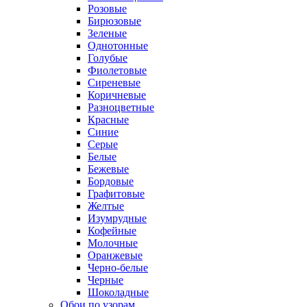
Розовые
Бирюзовые
Зеленые
Однотонные
Голубые
Фиолетовые
Сиреневые
Коричневые
Разноцветные
Красные
Синие
Серые
Белые
Бежевые
Бордовые
Графитовые
Желтые
Изумрудные
Кофейные
Молочные
Оранжевые
Черно-белые
Черные
Шоколадные
Обои по узорам