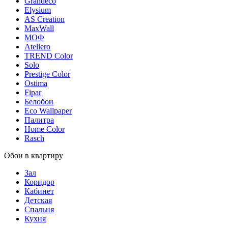
Grandeco
Elysium
AS Creation
MaxWall
МОФ
Ateliero
TREND Color
Solo
Prestige Color
Ostima
Fipar
Белобои
Eco Wallpaper
Палитра
Home Color
Rasch
Обои в квартиру
Зал
Коридор
Кабинет
Детская
Спальня
Кухня