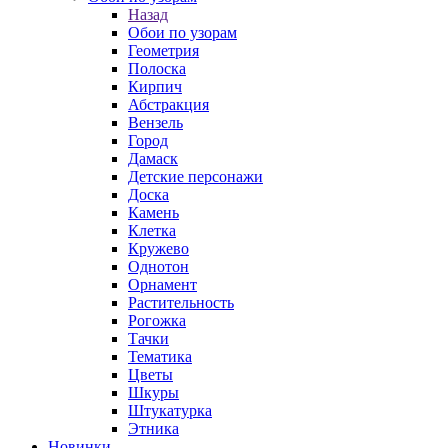
Назад
Обои по узорам
Геометрия
Полоска
Кирпич
Абстракция
Вензель
Город
Дамаск
Детские персонажи
Доска
Камень
Клетка
Кружево
Однотон
Орнамент
Растительность
Рогожка
Тачки
Тематика
Цветы
Шкуры
Штукатурка
Этника
Новинки