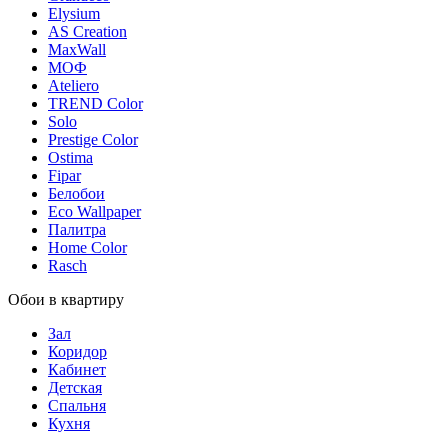
Elysium
AS Creation
MaxWall
МОФ
Ateliero
TREND Color
Solo
Prestige Color
Ostima
Fipar
Белобои
Eco Wallpaper
Палитра
Home Color
Rasch
Обои в квартиру
Зал
Коридор
Кабинет
Детская
Спальня
Кухня