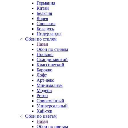
Германия
Китай
Бельгия
Корея
Словакия
Беларусь
Нидерланды
Обои по стилям
Назад
Обои по стилям
Прованс
Скандинавский
Классический
Барокко
Лофт
Арт-деко
Минимализм
Модерн
Ретро
Современный
Универсальный
Хай-тек
Обои по цветам
Назад
Обои по цветам