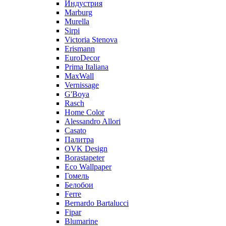
Индустрия
Marburg
Murella
Sirpi
Victoria Stenova
Erismann
EuroDecor
Prima Italiana
MaxWall
Vernissage
G'Boya
Rasch
Home Color
Alessandro Allori
Casato
Палитра
OVK Design
Borastapeter
Eco Wallpaper
Гомель
Белобои
Ferre
Bernardo Bartalucci
Fipar
Blumarine