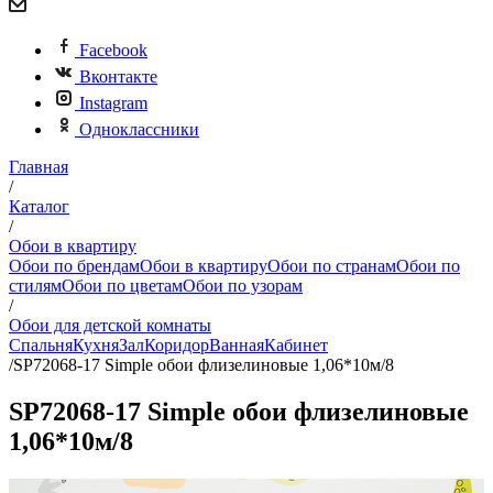
Facebook
Вконтакте
Instagram
Одноклассники
Главная
/
Каталог
/
Обои в квартиру
Обои по брендам
Обои в квартиру
Обои по странам
Обои по
стилям
Обои по цветам
Обои по узорам
/
Обои для детской комнаты
Спальня
Кухня
Зал
Коридор
Ванная
Кабинет
/
SP72068-17 Simple обои флизелиновые 1,06*10м/8
SP72068-17 Simple обои флизелиновые
1,06*10м/8