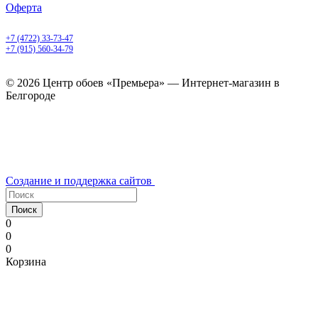
Оферта
Белгород, Белгородский пр-т, 50
+7 (4722) 33-73-47
+7 (915) 560-34-79
ежедневно с 9.00 до 20.00
© 2026 Центр обоев «Премьера» — Интернет-магазин в
Белгороде
Создание и поддержка сайтов
Поиск
0
0
0
Корзина