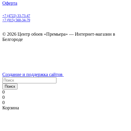
Оферта
Белгород, Белгородский пр-т, 50
+7 (4722) 33-73-47
+7 (915) 560-34-79
ежедневно с 9.00 до 20.00
© 2026 Центр обоев «Премьера» — Интернет-магазин в
Белгороде
Создание и поддержка сайтов
Поиск
0
0
0
Корзина