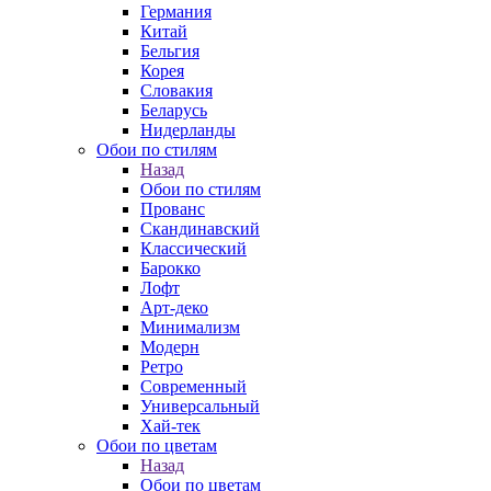
Германия
Китай
Бельгия
Корея
Словакия
Беларусь
Нидерланды
Обои по стилям
Назад
Обои по стилям
Прованс
Скандинавский
Классический
Барокко
Лофт
Арт-деко
Минимализм
Модерн
Ретро
Современный
Универсальный
Хай-тек
Обои по цветам
Назад
Обои по цветам