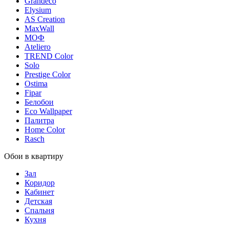
Grandeco
Elysium
AS Creation
MaxWall
МОФ
Ateliero
TREND Color
Solo
Prestige Color
Ostima
Fipar
Белобои
Eco Wallpaper
Палитра
Home Color
Rasch
Обои в квартиру
Зал
Коридор
Кабинет
Детская
Спальня
Кухня