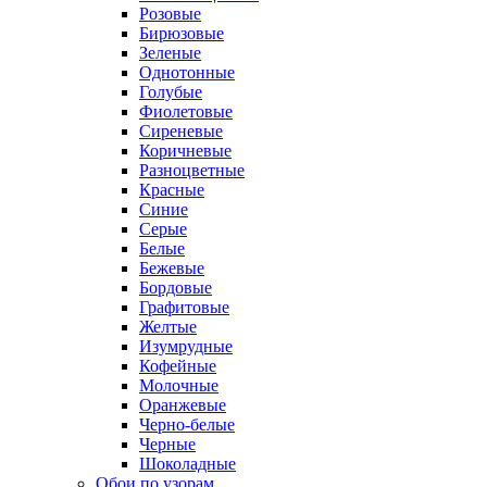
Розовые
Бирюзовые
Зеленые
Однотонные
Голубые
Фиолетовые
Сиреневые
Коричневые
Разноцветные
Красные
Синие
Серые
Белые
Бежевые
Бордовые
Графитовые
Желтые
Изумрудные
Кофейные
Молочные
Оранжевые
Черно-белые
Черные
Шоколадные
Обои по узорам