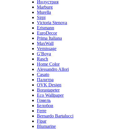
Индустрия
Marburg
Murella
Sirpi
Victoria Stenova
Erismann
EuroDecor
Prima Italiana
MaxWall
Vernissage
G'Boya
Rasch
Home Color
Alessandro Allori
Casato
Палитра
OVK Design
Borastapeter
Eco Wallpaper
Гомель
Белобои
Ferre
Bernardo Bartalucci
Fipar
Blumarine