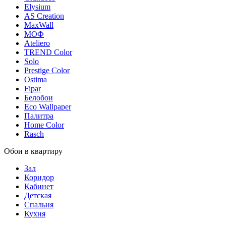
Elysium
AS Creation
MaxWall
МОФ
Ateliero
TREND Color
Solo
Prestige Color
Ostima
Fipar
Белобои
Eco Wallpaper
Палитра
Home Color
Rasch
Обои в квартиру
Зал
Коридор
Кабинет
Детская
Спальня
Кухня