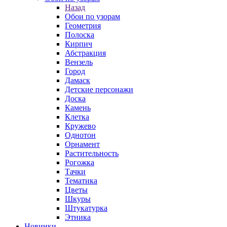
Назад
Обои по узорам
Геометрия
Полоска
Кирпич
Абстракция
Вензель
Город
Дамаск
Детские персонажи
Доска
Камень
Клетка
Кружево
Однотон
Орнамент
Растительность
Рогожка
Тачки
Тематика
Цветы
Шкуры
Штукатурка
Этника
Новинки