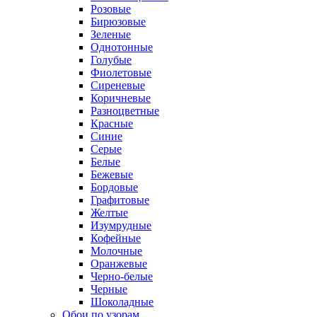
Розовые
Бирюзовые
Зеленые
Однотонные
Голубые
Фиолетовые
Сиреневые
Коричневые
Разноцветные
Красные
Синие
Серые
Белые
Бежевые
Бордовые
Графитовые
Желтые
Изумрудные
Кофейные
Молочные
Оранжевые
Черно-белые
Черные
Шоколадные
Обои по узорам