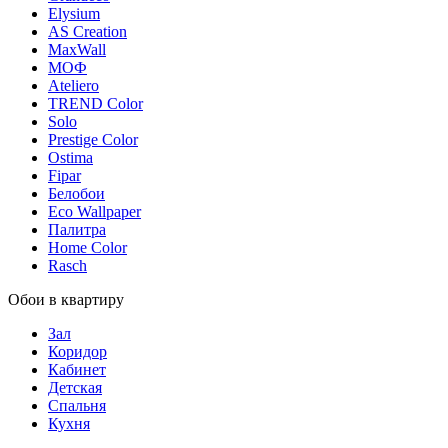
Elysium
AS Creation
MaxWall
МОФ
Ateliero
TREND Color
Solo
Prestige Color
Ostima
Fipar
Белобои
Eco Wallpaper
Палитра
Home Color
Rasch
Обои в квартиру
Зал
Коридор
Кабинет
Детская
Спальня
Кухня