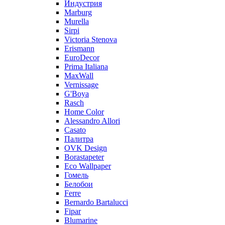
Индустрия
Marburg
Murella
Sirpi
Victoria Stenova
Erismann
EuroDecor
Prima Italiana
MaxWall
Vernissage
G'Boya
Rasch
Home Color
Alessandro Allori
Casato
Палитра
OVK Design
Borastapeter
Eco Wallpaper
Гомель
Белобои
Ferre
Bernardo Bartalucci
Fipar
Blumarine