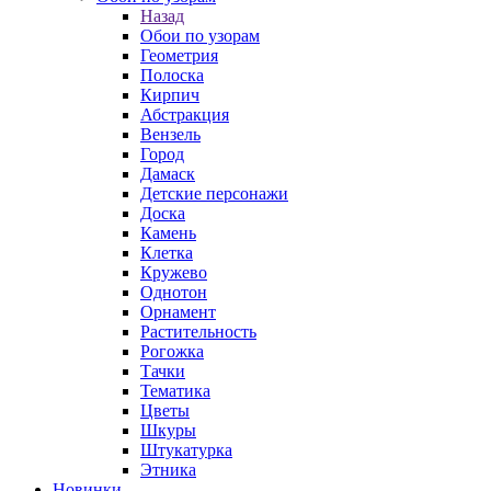
Назад
Обои по узорам
Геометрия
Полоска
Кирпич
Абстракция
Вензель
Город
Дамаск
Детские персонажи
Доска
Камень
Клетка
Кружево
Однотон
Орнамент
Растительность
Рогожка
Тачки
Тематика
Цветы
Шкуры
Штукатурка
Этника
Новинки