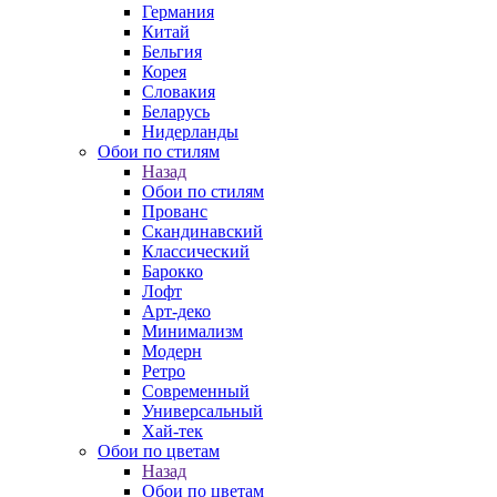
Германия
Китай
Бельгия
Корея
Словакия
Беларусь
Нидерланды
Обои по стилям
Назад
Обои по стилям
Прованс
Скандинавский
Классический
Барокко
Лофт
Арт-деко
Минимализм
Модерн
Ретро
Современный
Универсальный
Хай-тек
Обои по цветам
Назад
Обои по цветам