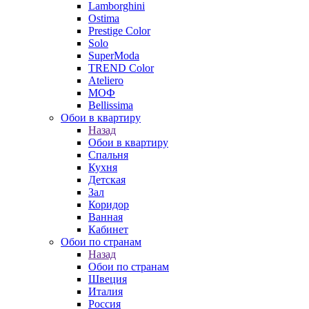
Lamborghini
Ostima
Prestige Color
Solo
SuperModa
TREND Color
Ateliero
МОФ
Bellissima
Обои в квартиру
Назад
Обои в квартиру
Спальня
Кухня
Детская
Зал
Коридор
Ванная
Кабинет
Обои по странам
Назад
Обои по странам
Швеция
Италия
Россия