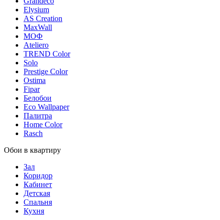
Grandeco
Elysium
AS Creation
MaxWall
МОФ
Ateliero
TREND Color
Solo
Prestige Color
Ostima
Fipar
Белобои
Eco Wallpaper
Палитра
Home Color
Rasch
Обои в квартиру
Зал
Коридор
Кабинет
Детская
Спальня
Кухня