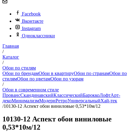
Facebook
Вконтакте
Instagram
Одноклассники
Главная
/
Каталог
/
Обои по стилям
Обои по брендам
Обои в квартиру
Обои по странам
Обои по
стилям
Обои по цветам
Обои по узорам
/
Обои в современном стиле
Прованс
Скандинавский
Классический
Барокко
Лофт
Арт-
деко
Минимализм
Модерн
Ретро
Универсальный
Хай-тек
/
10130-12 Аспект обои виниловые 0,53*10м/12
10130-12 Аспект обои виниловые
0,53*10м/12