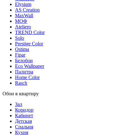
Elysium
AS Creation
MaxWall
МОФ
Ateliero
TREND Color
Solo
Prestige Color
Ostima
Fipar
Белобои
Eco Wallpaper
Палитра
Home Color
Rasch
Обои в квартиру
Зал
Коридор
Кабинет
Детская
Спальня
Кухня