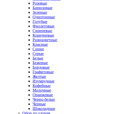
Розовые
Бирюзовые
Зеленые
Однотонные
Голубые
Фиолетовые
Сиреневые
Коричневые
Разноцветные
Красные
Синие
Серые
Белые
Бежевые
Бордовые
Графитовые
Желтые
Изумрудные
Кофейные
Молочные
Оранжевые
Черно-белые
Черные
Шоколадные
Обои по узорам