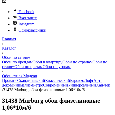
Facebook
Вконтакте
Instagram
Одноклассники
Главная
/
Каталог
/
Обои по стилям
Обои по брендам
Обои в квартиру
Обои по странам
Обои по
стилям
Обои по цветам
Обои по узорам
/
Обои стиля Модерн
Прованс
Скандинавский
Классический
Барокко
Лофт
Арт-
деко
Минимализм
Ретро
Современный
Универсальный
Хай-тек
/
31438 Marburg обои флизелиновые 1,06*10м/6
31438 Marburg обои флизелиновые
1,06*10м/6