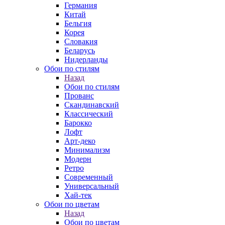
Германия
Китай
Бельгия
Корея
Словакия
Беларусь
Нидерланды
Обои по стилям
Назад
Обои по стилям
Прованс
Скандинавский
Классический
Барокко
Лофт
Арт-деко
Минимализм
Модерн
Ретро
Современный
Универсальный
Хай-тек
Обои по цветам
Назад
Обои по цветам