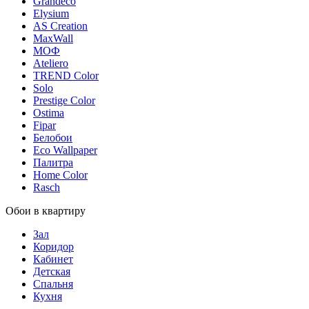
Grandeco
Elysium
AS Creation
MaxWall
МОФ
Ateliero
TREND Color
Solo
Prestige Color
Ostima
Fipar
Белобои
Eco Wallpaper
Палитра
Home Color
Rasch
Обои в квартиру
Зал
Коридор
Кабинет
Детская
Спальня
Кухня