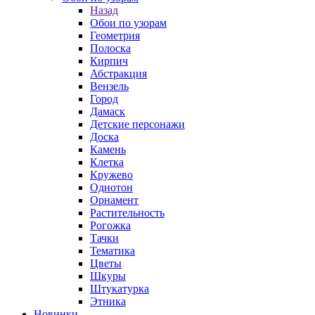
Назад
Обои по узорам
Геометрия
Полоска
Кирпич
Абстракция
Вензель
Город
Дамаск
Детские персонажи
Доска
Камень
Клетка
Кружево
Однотон
Орнамент
Растительность
Рогожка
Тачки
Тематика
Цветы
Шкуры
Штукатурка
Этника
Новинки