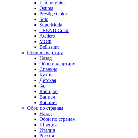
Lamborghini
Ostima
Prestige Color
Solo
SuperModa
TREND Color
Ateliero
МОФ
Bellissima
Обои в квартиру
Назад
Обои в квартиру
Спальня
Кухня
Детская
Зал
Коридор
Ванная
Кабинет
Обои по странам
Назад
Обои по странам
Швеция
Италия
Россия