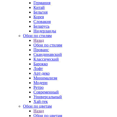
Германия
Китай
Бельгия
Корея
Словакия
Беларусь
Нидерланды
Обои по стилям
Назад
Обои по стилям
Прованс
Скандинавский
Классический
Барокко
Лофт
Арт-деко
Минимализм
Модерн
Ретро
Современный
Универсальный
Хай-тек
Обои по цветам
Назад
Обои по цветам