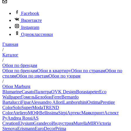
Facebook
Вконтакте
Instagram
Одноклассники
Главная
/
Каталог
/
Обои по брендам
Обои по брендам
Обои в квартиру
Обои по странам
Обои по
стилям
Обои по цветам
Обои по узорам
/
Обои Marburg
Blumarine
Casato
Палитра
OVK Design
Borastapeter
Eco
Wallpaper
Гомель
Белобои
Ferre
Bernardo
Bartalucci
Fipar
Alessandro Allori
Lamborghini
Ostima
Prestige
Color
Solo
SuperModa
TREND
Color
Ateliero
МОФ
Bellissima
Sirpi
Артекс
Маякпринт
Аспект
Ру
Andrea Rossi
AS
Creation
Elysium
Grandeco
Индустрия
Murella
MIR
Victoria
Stenova
Erismann
EuroDecor
Prima