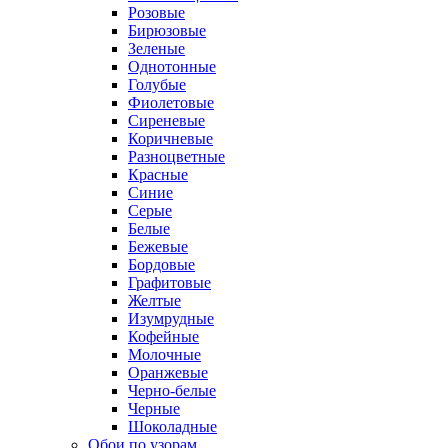
Розовые
Бирюзовые
Зеленые
Однотонные
Голубые
Фиолетовые
Сиреневые
Коричневые
Разноцветные
Красные
Синие
Серые
Белые
Бежевые
Бордовые
Графитовые
Желтые
Изумрудные
Кофейные
Молочные
Оранжевые
Черно-белые
Черные
Шоколадные
Обои по узорам