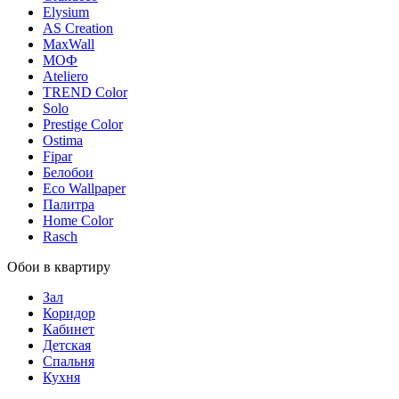
Elysium
AS Creation
MaxWall
МОФ
Ateliero
TREND Color
Solo
Prestige Color
Ostima
Fipar
Белобои
Eco Wallpaper
Палитра
Home Color
Rasch
Обои в квартиру
Зал
Коридор
Кабинет
Детская
Спальня
Кухня