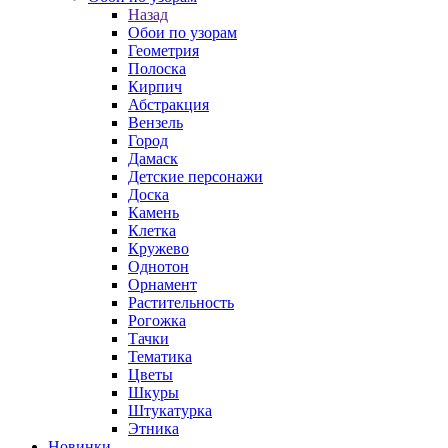
Назад
Обои по узорам
Геометрия
Полоска
Кирпич
Абстракция
Вензель
Город
Дамаск
Детские персонажи
Доска
Камень
Клетка
Кружево
Однотон
Орнамент
Растительность
Рогожка
Тачки
Тематика
Цветы
Шкуры
Штукатурка
Этника
Новинки