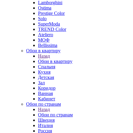
Lamborghini
Ostima
Prestige Color
Solo
SuperModa
TREND Color
Ateliero
МОФ
Bellissima
Обои в квартиру
Назад
Обои в квартиру
Спальня
Кухня
Детская
Зал
Коридор
Ванная
Кабинет
Обои по странам
Назад
Обои по странам
Швеция
Италия
Россия