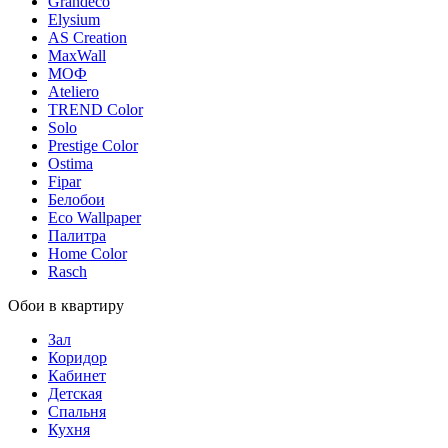
Grandeco
Elysium
AS Creation
MaxWall
МОФ
Ateliero
TREND Color
Solo
Prestige Color
Ostima
Fipar
Белобои
Eco Wallpaper
Палитра
Home Color
Rasch
Обои в квартиру
Зал
Коридор
Кабинет
Детская
Спальня
Кухня