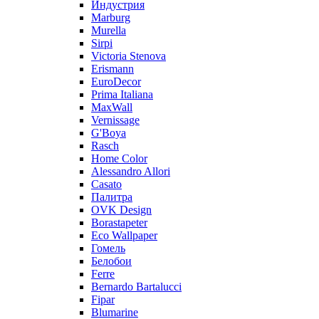
Индустрия
Marburg
Murella
Sirpi
Victoria Stenova
Erismann
EuroDecor
Prima Italiana
MaxWall
Vernissage
G'Boya
Rasch
Home Color
Alessandro Allori
Casato
Палитра
OVK Design
Borastapeter
Eco Wallpaper
Гомель
Белобои
Ferre
Bernardo Bartalucci
Fipar
Blumarine