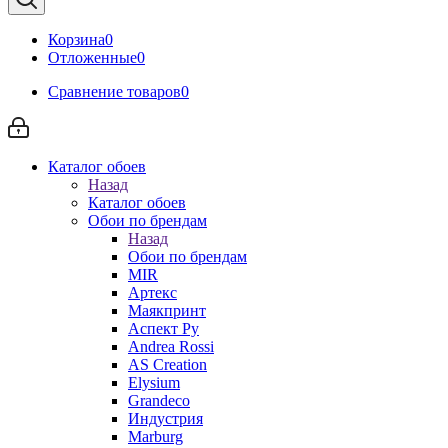
Корзина
0
Отложенные
0
Сравнение товаров
0
Каталог обоев
Назад
Каталог обоев
Обои по брендам
Назад
Обои по брендам
MIR
Артекс
Маякпринт
Аспект Ру
Andrea Rossi
AS Creation
Elysium
Grandeco
Индустрия
Marburg