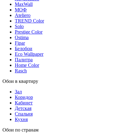
MaxWall
МОФ
Ateliero
TREND Color
Solo
Prestige Color
Ostima
Fipar
Белобои
Eco Wallpaper
Палитра
Home Color
Rasch
Обои в квартиру
Зал
Коридор
Кабинет
Детская
Спальня
Кухня
Обои по странам