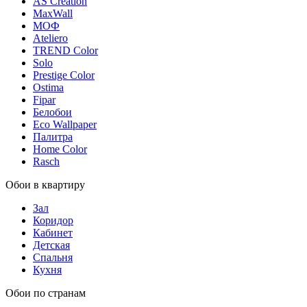
AS Creation
MaxWall
МОФ
Ateliero
TREND Color
Solo
Prestige Color
Ostima
Fipar
Белобои
Eco Wallpaper
Палитра
Home Color
Rasch
Обои в квартиру
Зал
Коридор
Кабинет
Детская
Спальня
Кухня
Обои по странам