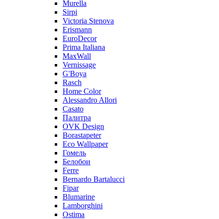
Murella
Sirpi
Victoria Stenova
Erismann
EuroDecor
Prima Italiana
MaxWall
Vernissage
G'Boya
Rasch
Home Color
Alessandro Allori
Casato
Палитра
OVK Design
Borastapeter
Eco Wallpaper
Гомель
Белобои
Ferre
Bernardo Bartalucci
Fipar
Blumarine
Lamborghini
Ostima