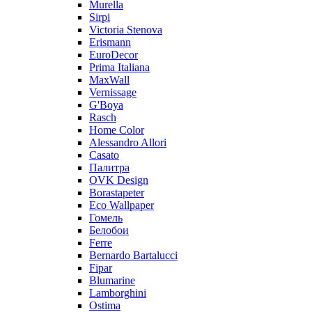
Murella
Sirpi
Victoria Stenova
Erismann
EuroDecor
Prima Italiana
MaxWall
Vernissage
G'Boya
Rasch
Home Color
Alessandro Allori
Casato
Палитра
OVK Design
Borastapeter
Eco Wallpaper
Гомель
Белобои
Ferre
Bernardo Bartalucci
Fipar
Blumarine
Lamborghini
Ostima