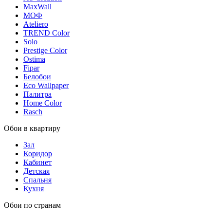
MaxWall
МОФ
Ateliero
TREND Color
Solo
Prestige Color
Ostima
Fipar
Белобои
Eco Wallpaper
Палитра
Home Color
Rasch
Обои в квартиру
Зал
Коридор
Кабинет
Детская
Спальня
Кухня
Обои по странам