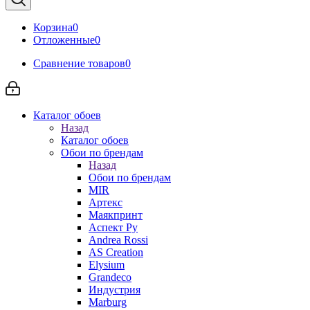
Корзина
0
Отложенные
0
Сравнение товаров
0
Каталог обоев
Назад
Каталог обоев
Обои по брендам
Назад
Обои по брендам
MIR
Артекс
Маякпринт
Аспект Ру
Andrea Rossi
AS Creation
Elysium
Grandeco
Индустрия
Marburg