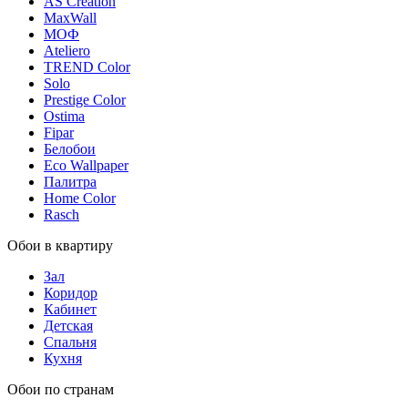
AS Creation
MaxWall
МОФ
Ateliero
TREND Color
Solo
Prestige Color
Ostima
Fipar
Белобои
Eco Wallpaper
Палитра
Home Color
Rasch
Обои в квартиру
Зал
Коридор
Кабинет
Детская
Спальня
Кухня
Обои по странам