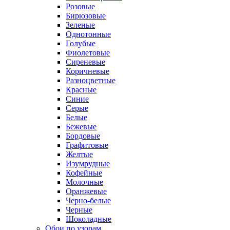
Розовые
Бирюзовые
Зеленые
Однотонные
Голубые
Фиолетовые
Сиреневые
Коричневые
Разноцветные
Красные
Синие
Серые
Белые
Бежевые
Бордовые
Графитовые
Желтые
Изумрудные
Кофейные
Молочные
Оранжевые
Черно-белые
Черные
Шоколадные
Обои по узорам