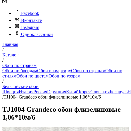
Facebook
Вконтакте
Instagram
Одноклассники
Главная
/
Каталог
/
Обои по странам
Обои по брендам
Обои в квартиру
Обои по странам
Обои по
стилям
Обои по цветам
Обои по узорам
/
Бельгийские обои
Швеция
Италия
Россия
Германия
Китай
Корея
Словакия
Беларусь
Н
/
TJ1004 Grandeco обои флизелиновые 1,06*10м/6
TJ1004 Grandeco обои флизелиновые
1,06*10м/6