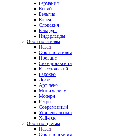
Германия
Китай
Бельгия
Корея
Словакия
Беларусь
Нидерланды
Обои по стилям
Назад
Обои по стилям
Прованс
Скандинавский
Классический
Барокко
Лофт
Арт-деко
Минимализм
Модерн
Ретро
Современный
Универсальный
Хай-тек
Обои по цветам
Назад
Обои по цветам