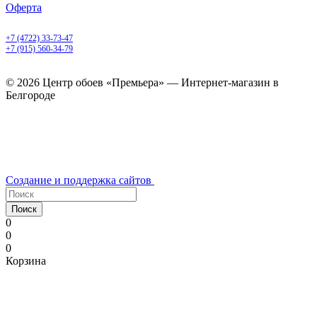
Оферта
Белгород, Белгородский пр-т, 50
+7 (4722) 33-73-47
+7 (915) 560-34-79
ежедневно с 9.00 до 20.00
© 2026 Центр обоев «Премьера» — Интернет-магазин в
Белгороде
Создание и поддержка сайтов
Поиск
0
0
0
Корзина