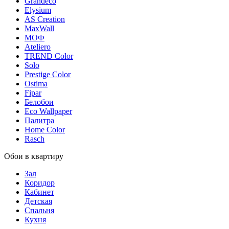
Grandeco
Elysium
AS Creation
MaxWall
МОФ
Ateliero
TREND Color
Solo
Prestige Color
Ostima
Fipar
Белобои
Eco Wallpaper
Палитра
Home Color
Rasch
Обои в квартиру
Зал
Коридор
Кабинет
Детская
Спальня
Кухня