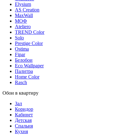
Elysium
AS Creation
MaxWall
МОФ
Ateliero
TREND Color
Solo
Prestige Color
Ostima
Fipar
Белобои
Eco Wallpaper
Палитра
Home Color
Rasch
Обои в квартиру
Зал
Коридор
Кабинет
Детская
Спальня
Кухня