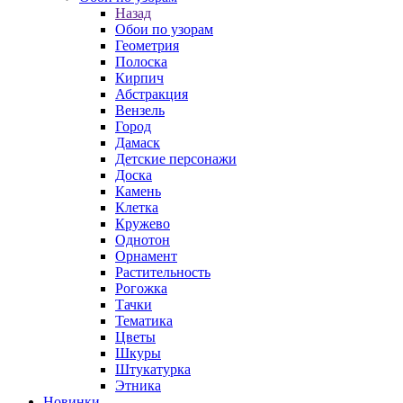
Назад
Обои по узорам
Геометрия
Полоска
Кирпич
Абстракция
Вензель
Город
Дамаск
Детские персонажи
Доска
Камень
Клетка
Кружево
Однотон
Орнамент
Растительность
Рогожка
Тачки
Тематика
Цветы
Шкуры
Штукатурка
Этника
Новинки