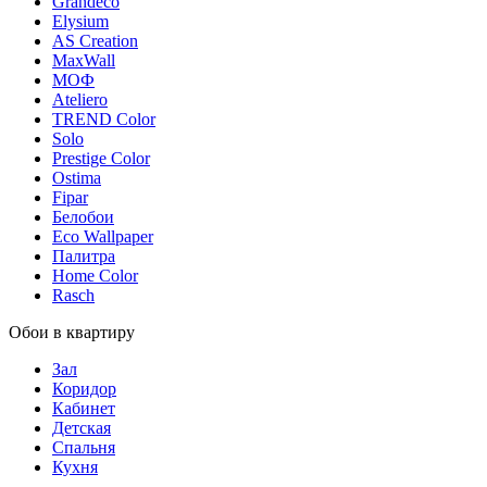
Grandeco
Elysium
AS Creation
MaxWall
МОФ
Ateliero
TREND Color
Solo
Prestige Color
Ostima
Fipar
Белобои
Eco Wallpaper
Палитра
Home Color
Rasch
Обои в квартиру
Зал
Коридор
Кабинет
Детская
Спальня
Кухня