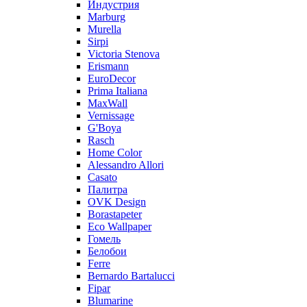
Индустрия
Marburg
Murella
Sirpi
Victoria Stenova
Erismann
EuroDecor
Prima Italiana
MaxWall
Vernissage
G'Boya
Rasch
Home Color
Alessandro Allori
Casato
Палитра
OVK Design
Borastapeter
Eco Wallpaper
Гомель
Белобои
Ferre
Bernardo Bartalucci
Fipar
Blumarine