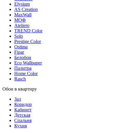
Elysium
AS Creation
MaxWall
МОФ
Ateliero
TREND Color
Solo
Prestige Color
Ostima
Fipar
Белобои
Eco Wallpaper
Палитра
Home Color
Rasch
Обои в квартиру
Зал
Коридор
Кабинет
Детская
Спальня
Кухня