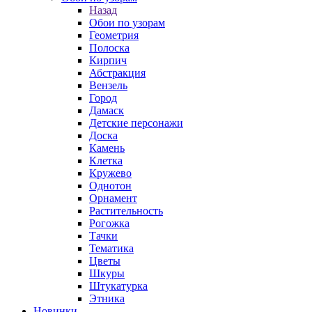
Назад
Обои по узорам
Геометрия
Полоска
Кирпич
Абстракция
Вензель
Город
Дамаск
Детские персонажи
Доска
Камень
Клетка
Кружево
Однотон
Орнамент
Растительность
Рогожка
Тачки
Тематика
Цветы
Шкуры
Штукатурка
Этника
Новинки