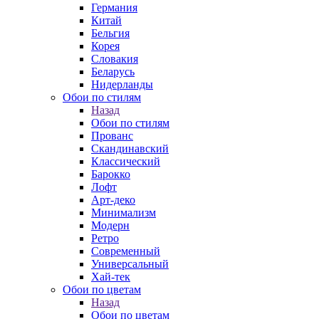
Германия
Китай
Бельгия
Корея
Словакия
Беларусь
Нидерланды
Обои по стилям
Назад
Обои по стилям
Прованс
Скандинавский
Классический
Барокко
Лофт
Арт-деко
Минимализм
Модерн
Ретро
Современный
Универсальный
Хай-тек
Обои по цветам
Назад
Обои по цветам