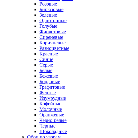
Розовые
Бирюзовые
Зеленые
Однотонные
Голубые
Фиолетовые
Сиреневые
Коричневые
Разноцветные
Красные
Синие
Серые
Белые
Бежевые
Бордовые
Графитовые
Желтые
Изумрудные
Кофейные
Молочные
Оранжевые
Черно-белые
Черные
Шоколадные
Обои по узорам