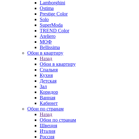
Lamborghini
Ostima
Prestige Color
Solo
SuperModa
TREND Color
Ateliero
МОФ
Bellissima
Обои в квартиру
Назад
Обои в квартиру
Спальня
Кухня
Детская
Зал
Коридор
Ванная
Кабинет
Обои по странам
Назад
Обои по странам
Швеция
Италия
Россия