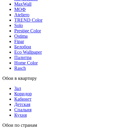
MaxWall
МОФ
Ateliero
TREND Color
Solo
Prestige Color
Ostima
Fipar
Белобои
Eco Wallpaper
Палитра
Home Color
Rasch
Обои в квартиру
Зал
Коридор
Кабинет
Детская
Спальня
Кухня
Обои по странам