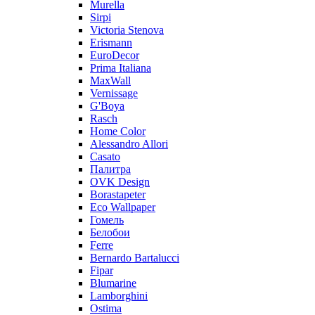
Murella
Sirpi
Victoria Stenova
Erismann
EuroDecor
Prima Italiana
MaxWall
Vernissage
G'Boya
Rasch
Home Color
Alessandro Allori
Casato
Палитра
OVK Design
Borastapeter
Eco Wallpaper
Гомель
Белобои
Ferre
Bernardo Bartalucci
Fipar
Blumarine
Lamborghini
Ostima