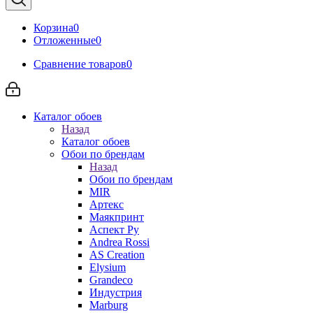
Корзина
0
Отложенные
0
Сравнение товаров
0
Каталог обоев
Назад
Каталог обоев
Обои по брендам
Назад
Обои по брендам
MIR
Артекс
Маякпринт
Аспект Ру
Andrea Rossi
AS Creation
Elysium
Grandeco
Индустрия
Marburg