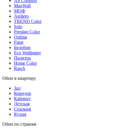
AS Creation
MaxWall
МОФ
Ateliero
TREND Color
Solo
Prestige Color
Ostima
Fipar
Белобои
Eco Wallpaper
Палитра
Home Color
Rasch
Обои в квартиру
Зал
Коридор
Кабинет
Детская
Спальня
Кухня
Обои по странам