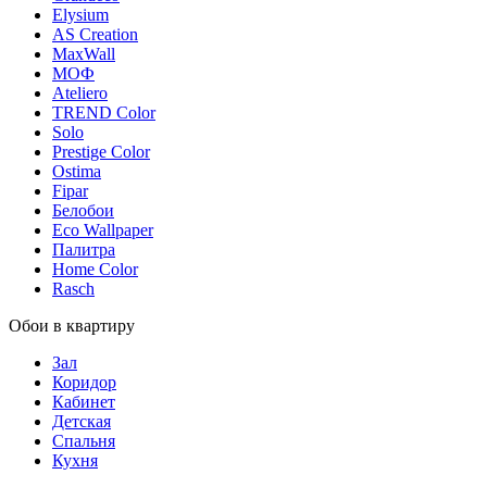
Elysium
AS Creation
MaxWall
МОФ
Ateliero
TREND Color
Solo
Prestige Color
Ostima
Fipar
Белобои
Eco Wallpaper
Палитра
Home Color
Rasch
Обои в квартиру
Зал
Коридор
Кабинет
Детская
Спальня
Кухня