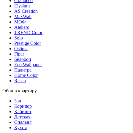
Grandeco
Elysium
AS Creation
MaxWall
МОФ
Ateliero
TREND Color
Solo
Prestige Color
Ostima
Fipar
Белобои
Eco Wallpaper
Палитра
Home Color
Rasch
Обои в квартиру
Зал
Коридор
Кабинет
Детская
Спальня
Кухня