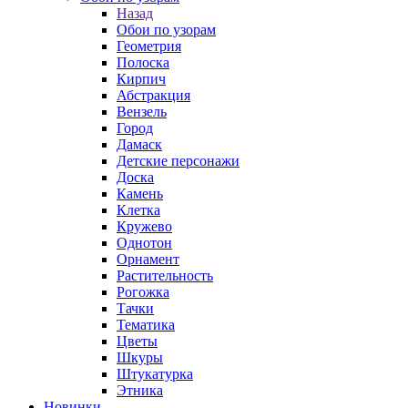
Назад
Обои по узорам
Геометрия
Полоска
Кирпич
Абстракция
Вензель
Город
Дамаск
Детские персонажи
Доска
Камень
Клетка
Кружево
Однотон
Орнамент
Растительность
Рогожка
Тачки
Тематика
Цветы
Шкуры
Штукатурка
Этника
Новинки