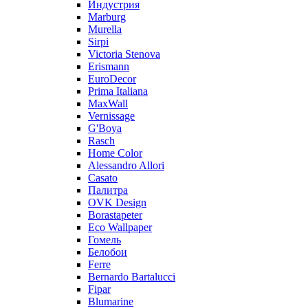
Индустрия
Marburg
Murella
Sirpi
Victoria Stenova
Erismann
EuroDecor
Prima Italiana
MaxWall
Vernissage
G'Boya
Rasch
Home Color
Alessandro Allori
Casato
Палитра
OVK Design
Borastapeter
Eco Wallpaper
Гомель
Белобои
Ferre
Bernardo Bartalucci
Fipar
Blumarine