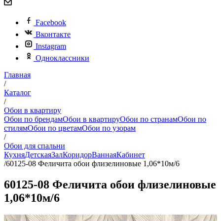
Facebook
Вконтакте
Instagram
Одноклассники
Главная
/
Каталог
/
Обои в квартиру
Обои по брендам
Обои в квартиру
Обои по странам
Обои по
стилям
Обои по цветам
Обои по узорам
/
Обои для спальни
Кухня
Детская
Зал
Коридор
Ванная
Кабинет
/
60125-08 Феличита обои флизелиновые 1,06*10м/6
60125-08 Феличита обои флизелиновые
1,06*10м/6