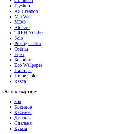
Grandeco
Elysium
AS Creation
MaxWall
МОФ
Ateliero
TREND Color
Solo
Prestige Color
Ostima
Fipar
Белобои
Eco Wallpaper
Палитра
Home Color
Rasch
Обои в квартиру
Зал
Коридор
Кабинет
Детская
Спальня
Кухня