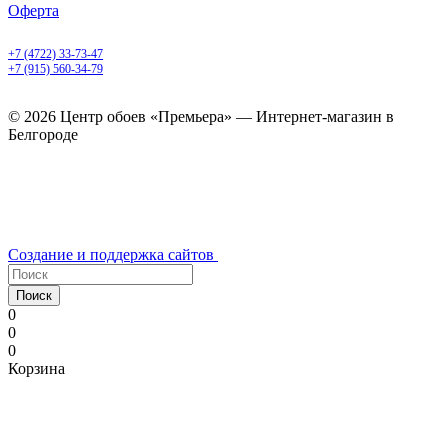
Оферта
Белгород, Белгородский пр-т, 50
+7 (4722) 33-73-47
+7 (915) 560-34-79
ежедневно с 9.00 до 20.00
© 2026 Центр обоев «Премьера» — Интернет-магазин в
Белгороде
Создание и поддержка сайтов
Поиск
0
0
0
Корзина