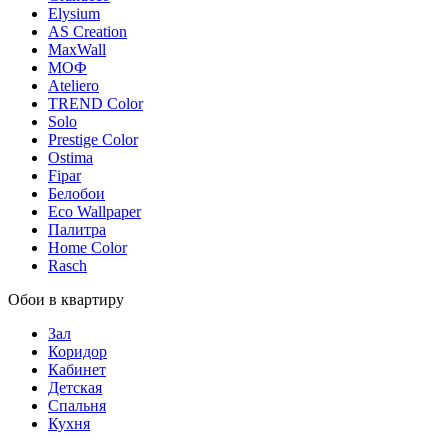
Elysium
AS Creation
MaxWall
МОФ
Ateliero
TREND Color
Solo
Prestige Color
Ostima
Fipar
Белобои
Eco Wallpaper
Палитра
Home Color
Rasch
Обои в квартиру
Зал
Коридор
Кабинет
Детская
Спальня
Кухня