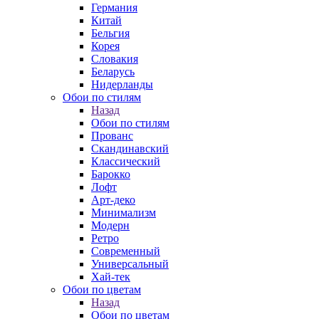
Германия
Китай
Бельгия
Корея
Словакия
Беларусь
Нидерланды
Обои по стилям
Назад
Обои по стилям
Прованс
Скандинавский
Классический
Барокко
Лофт
Арт-деко
Минимализм
Модерн
Ретро
Современный
Универсальный
Хай-тек
Обои по цветам
Назад
Обои по цветам