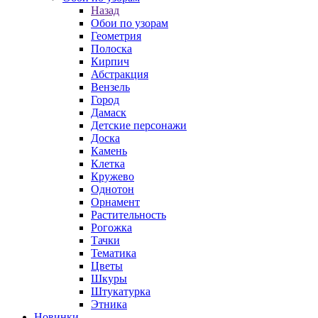
Назад
Обои по узорам
Геометрия
Полоска
Кирпич
Абстракция
Вензель
Город
Дамаск
Детские персонажи
Доска
Камень
Клетка
Кружево
Однотон
Орнамент
Растительность
Рогожка
Тачки
Тематика
Цветы
Шкуры
Штукатурка
Этника
Новинки