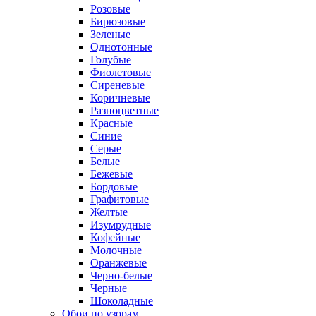
Розовые
Бирюзовые
Зеленые
Однотонные
Голубые
Фиолетовые
Сиреневые
Коричневые
Разноцветные
Красные
Синие
Серые
Белые
Бежевые
Бордовые
Графитовые
Желтые
Изумрудные
Кофейные
Молочные
Оранжевые
Черно-белые
Черные
Шоколадные
Обои по узорам