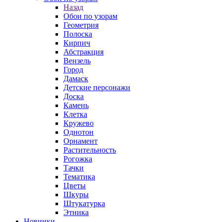
Назад
Обои по узорам
Геометрия
Полоска
Кирпич
Абстракция
Вензель
Город
Дамаск
Детские персонажи
Доска
Камень
Клетка
Кружево
Однотон
Орнамент
Растительность
Рогожка
Тачки
Тематика
Цветы
Шкуры
Штукатурка
Этника
Новинки