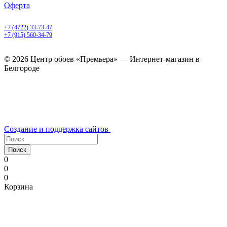
Оферта
Белгород, Белгородский пр-т, 50
+7 (4722) 33-73-47
+7 (915) 560-34-79
ежедневно с 9.00 до 20.00
© 2026 Центр обоев «Премьера» — Интернет-магазин в
Белгороде
Создание и поддержка сайтов
Поиск
0
0
0
Корзина