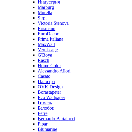
Индустрия
Marburg
Murella
Sirpi
Victoria Stenova
Erismann
EuroDecor
Prima Italiana
MaxWall
Vernissage
G'Boya
Rasch
Home Color
Alessandro Allori
Casato
Палитра
OVK Design
Borastapeter
Eco Wallpaper
Гомель
Белобои
Ferre
Bernardo Bartalucci
Fipar
Blumarine