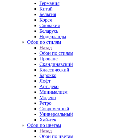
Германия
Китай
Бельгия
Корея
Словакия
Беларусь
Нидерланды
Обои по стилям
Назад
Обои по стилям
Прованс
Скандинавский
Классический
Барокко
Лофт
Арт-деко
Минимализм
Модерн
Ретро
Современный
Универсальный
Хай-тек
Обои по цветам
Назад
Обои по цветам