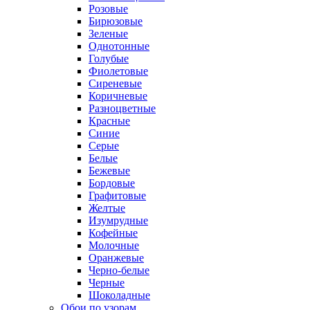
Розовые
Бирюзовые
Зеленые
Однотонные
Голубые
Фиолетовые
Сиреневые
Коричневые
Разноцветные
Красные
Синие
Серые
Белые
Бежевые
Бордовые
Графитовые
Желтые
Изумрудные
Кофейные
Молочные
Оранжевые
Черно-белые
Черные
Шоколадные
Обои по узорам