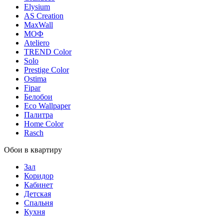
Elysium
AS Creation
MaxWall
МОФ
Ateliero
TREND Color
Solo
Prestige Color
Ostima
Fipar
Белобои
Eco Wallpaper
Палитра
Home Color
Rasch
Обои в квартиру
Зал
Коридор
Кабинет
Детская
Спальня
Кухня