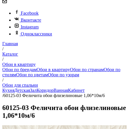
Facebook
Вконтакте
Instagram
Одноклассники
Главная
/
Каталог
/
Обои в квартиру
Обои по брендам
Обои в квартиру
Обои по странам
Обои по
стилям
Обои по цветам
Обои по узорам
/
Обои для спальни
Кухня
Детская
Зал
Коридор
Ванная
Кабинет
/
60125-03 Феличита обои флизелиновые 1,06*10м/6
60125-03 Феличита обои флизелиновые
1,06*10м/6