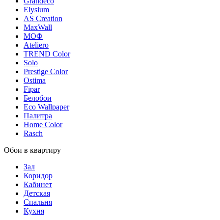
Grandeco
Elysium
AS Creation
MaxWall
МОФ
Ateliero
TREND Color
Solo
Prestige Color
Ostima
Fipar
Белобои
Eco Wallpaper
Палитра
Home Color
Rasch
Обои в квартиру
Зал
Коридор
Кабинет
Детская
Спальня
Кухня