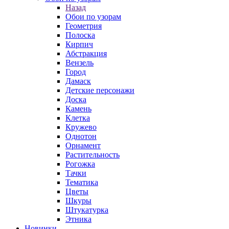
Назад
Обои по узорам
Геометрия
Полоска
Кирпич
Абстракция
Вензель
Город
Дамаск
Детские персонажи
Доска
Камень
Клетка
Кружево
Однотон
Орнамент
Растительность
Рогожка
Тачки
Тематика
Цветы
Шкуры
Штукатурка
Этника
Новинки