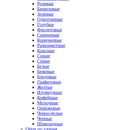
Розовые
Бирюзовые
Зеленые
Однотонные
Голубые
Фиолетовые
Сиреневые
Коричневые
Разноцветные
Красные
Синие
Серые
Белые
Бежевые
Бордовые
Графитовые
Желтые
Изумрудные
Кофейные
Молочные
Оранжевые
Черно-белые
Черные
Шоколадные
Обои по узорам