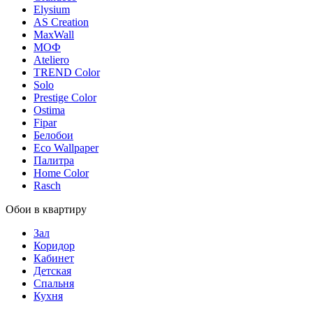
Elysium
AS Creation
MaxWall
МОФ
Ateliero
TREND Color
Solo
Prestige Color
Ostima
Fipar
Белобои
Eco Wallpaper
Палитра
Home Color
Rasch
Обои в квартиру
Зал
Коридор
Кабинет
Детская
Спальня
Кухня