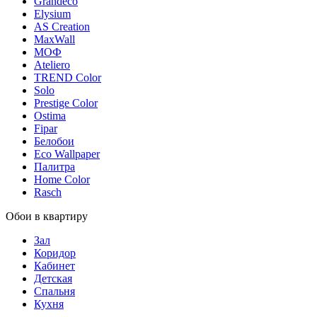
Grandeco
Elysium
AS Creation
MaxWall
МОФ
Ateliero
TREND Color
Solo
Prestige Color
Ostima
Fipar
Белобои
Eco Wallpaper
Палитра
Home Color
Rasch
Обои в квартиру
Зал
Коридор
Кабинет
Детская
Спальня
Кухня