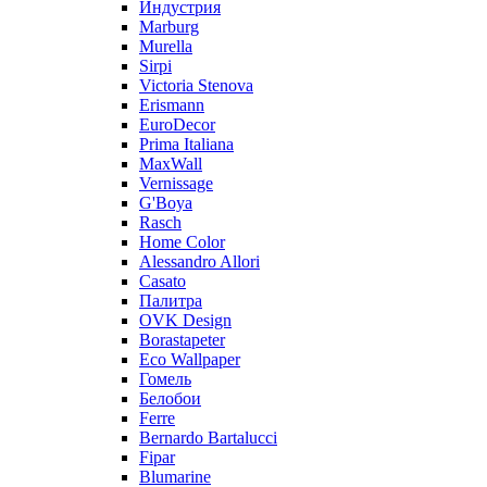
Индустрия
Marburg
Murella
Sirpi
Victoria Stenova
Erismann
EuroDecor
Prima Italiana
MaxWall
Vernissage
G'Boya
Rasch
Home Color
Alessandro Allori
Casato
Палитра
OVK Design
Borastapeter
Eco Wallpaper
Гомель
Белобои
Ferre
Bernardo Bartalucci
Fipar
Blumarine