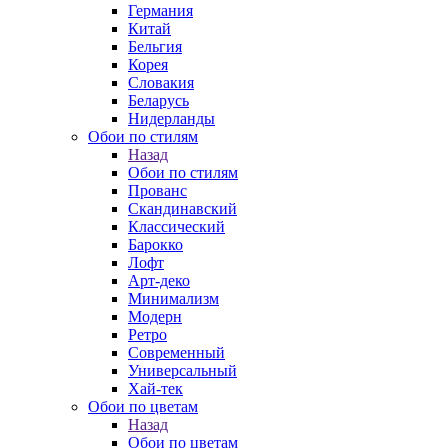
Германия
Китай
Бельгия
Корея
Словакия
Беларусь
Нидерланды
Обои по стилям
Назад
Обои по стилям
Прованс
Скандинавский
Классический
Барокко
Лофт
Арт-деко
Минимализм
Модерн
Ретро
Современный
Универсальный
Хай-тек
Обои по цветам
Назад
Обои по цветам