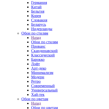
Германия
Китай
Бельгия
Корея
Словакия
Беларусь
Нидерланды
Обои по стилям
Назад
Обои по стилям
Прованс
Скандинавский
Классический
Барокко
Лофт
Арт-деко
Минимализм
Модерн
Ретро
Современный
Универсальный
Хай-тек
Обои по цветам
Назад
Обои по цветам