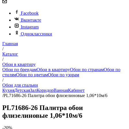
Facebook
Вконтакте
Instagram
Одноклассники
Главная
/
Каталог
/
Обои в квартиру
Обои по брендам
Обои в квартиру
Обои по странам
Обои по
стилям
Обои по цветам
Обои по узорам
/
Обои для спальни
Кухня
Детская
Зал
Коридор
Ванная
Кабинет
/
PL71686-26 Палитра обои флизелиновые 1,06*10м/6
PL71686-26 Палитра обои
флизелиновые 1,06*10м/6
-20%