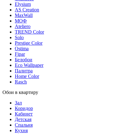
Elysium
AS Creation
MaxWall
МОФ
Ateliero
TREND Color
Solo
Prestige Color
Ostima
Fipar
Белобои
Eco Wallpaper
Палитра
Home Color
Rasch
Обои в квартиру
Зал
Коридор
Кабинет
Детская
Спальня
Кухня