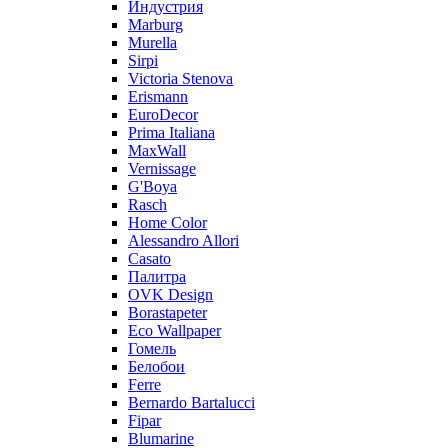
Индустрия
Marburg
Murella
Sirpi
Victoria Stenova
Erismann
EuroDecor
Prima Italiana
MaxWall
Vernissage
G'Boya
Rasch
Home Color
Alessandro Allori
Casato
Палитра
OVK Design
Borastapeter
Eco Wallpaper
Гомель
Белобои
Ferre
Bernardo Bartalucci
Fipar
Blumarine