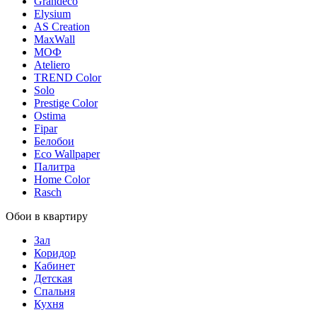
Grandeco
Elysium
AS Creation
MaxWall
МОФ
Ateliero
TREND Color
Solo
Prestige Color
Ostima
Fipar
Белобои
Eco Wallpaper
Палитра
Home Color
Rasch
Обои в квартиру
Зал
Коридор
Кабинет
Детская
Спальня
Кухня