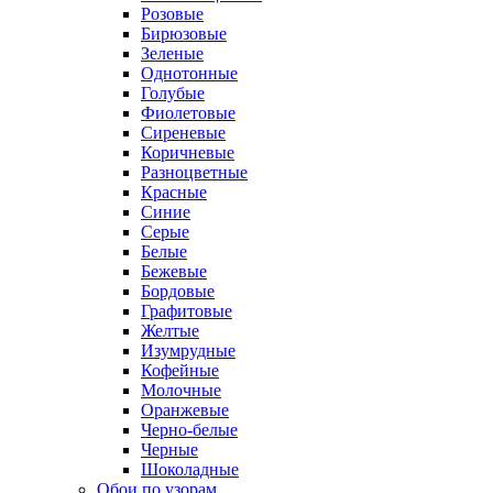
Розовые
Бирюзовые
Зеленые
Однотонные
Голубые
Фиолетовые
Сиреневые
Коричневые
Разноцветные
Красные
Синие
Серые
Белые
Бежевые
Бордовые
Графитовые
Желтые
Изумрудные
Кофейные
Молочные
Оранжевые
Черно-белые
Черные
Шоколадные
Обои по узорам