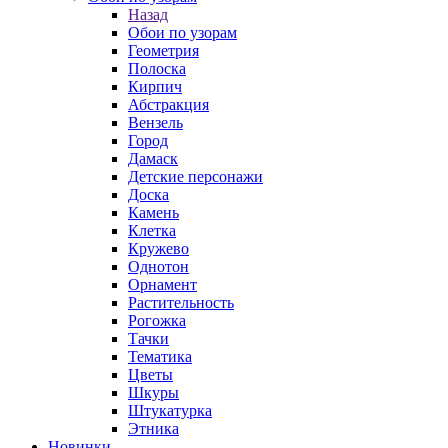
Назад
Обои по узорам
Геометрия
Полоска
Кирпич
Абстракция
Вензель
Город
Дамаск
Детские персонажи
Доска
Камень
Клетка
Кружево
Однотон
Орнамент
Растительность
Рогожка
Тачки
Тематика
Цветы
Шкуры
Штукатурка
Этника
Новинки