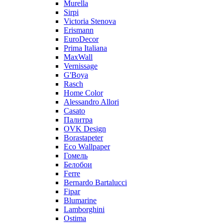
Murella
Sirpi
Victoria Stenova
Erismann
EuroDecor
Prima Italiana
MaxWall
Vernissage
G'Boya
Rasch
Home Color
Alessandro Allori
Casato
Палитра
OVK Design
Borastapeter
Eco Wallpaper
Гомель
Белобои
Ferre
Bernardo Bartalucci
Fipar
Blumarine
Lamborghini
Ostima