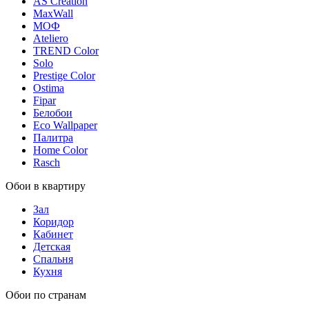
AS Creation
MaxWall
МОФ
Ateliero
TREND Color
Solo
Prestige Color
Ostima
Fipar
Белобои
Eco Wallpaper
Палитра
Home Color
Rasch
Обои в квартиру
Зал
Коридор
Кабинет
Детская
Спальня
Кухня
Обои по странам