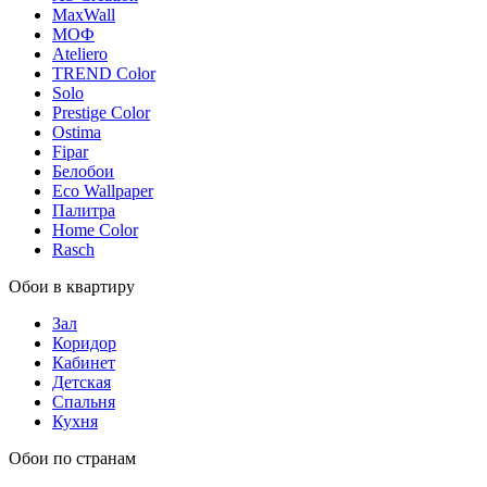
MaxWall
МОФ
Ateliero
TREND Color
Solo
Prestige Color
Ostima
Fipar
Белобои
Eco Wallpaper
Палитра
Home Color
Rasch
Обои в квартиру
Зал
Коридор
Кабинет
Детская
Спальня
Кухня
Обои по странам