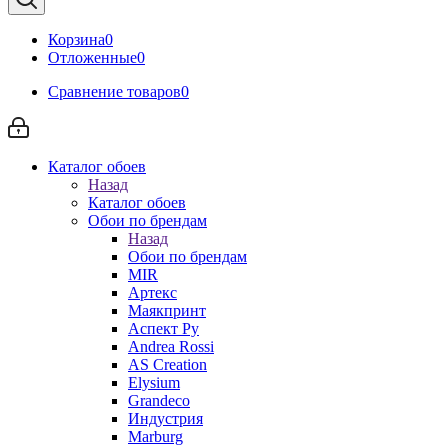
Корзина
0
Отложенные
0
Сравнение товаров
0
Каталог обоев
Назад
Каталог обоев
Обои по брендам
Назад
Обои по брендам
MIR
Артекс
Маякпринт
Аспект Ру
Andrea Rossi
AS Creation
Elysium
Grandeco
Индустрия
Marburg