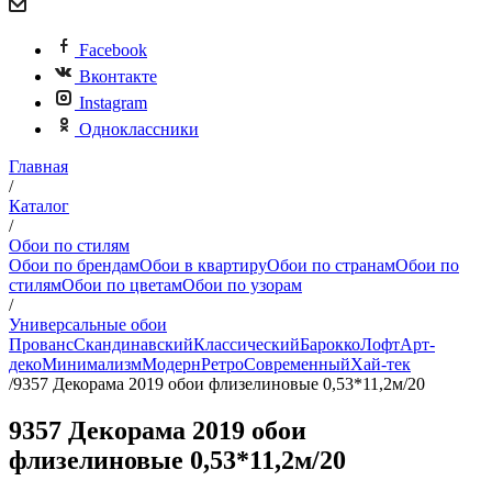
Facebook
Вконтакте
Instagram
Одноклассники
Главная
/
Каталог
/
Обои по стилям
Обои по брендам
Обои в квартиру
Обои по странам
Обои по
стилям
Обои по цветам
Обои по узорам
/
Универсальные обои
Прованс
Скандинавский
Классический
Барокко
Лофт
Арт-
деко
Минимализм
Модерн
Ретро
Современный
Хай-тек
/
9357 Декорама 2019 обои флизелиновые 0,53*11,2м/20
9357 Декорама 2019 обои
флизелиновые 0,53*11,2м/20