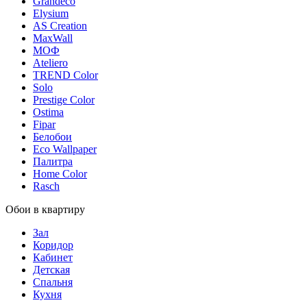
Grandeco
Elysium
AS Creation
MaxWall
МОФ
Ateliero
TREND Color
Solo
Prestige Color
Ostima
Fipar
Белобои
Eco Wallpaper
Палитра
Home Color
Rasch
Обои в квартиру
Зал
Коридор
Кабинет
Детская
Спальня
Кухня