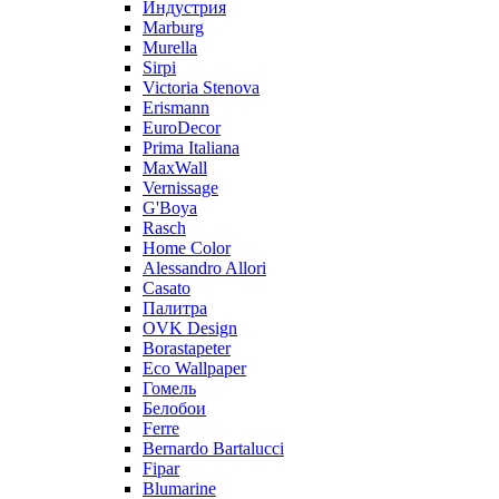
Индустрия
Marburg
Murella
Sirpi
Victoria Stenova
Erismann
EuroDecor
Prima Italiana
MaxWall
Vernissage
G'Boya
Rasch
Home Color
Alessandro Allori
Casato
Палитра
OVK Design
Borastapeter
Eco Wallpaper
Гомель
Белобои
Ferre
Bernardo Bartalucci
Fipar
Blumarine