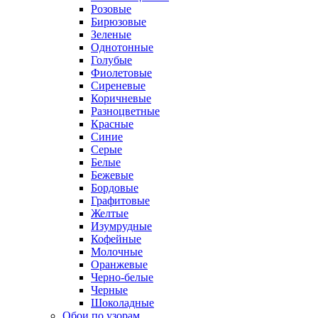
Розовые
Бирюзовые
Зеленые
Однотонные
Голубые
Фиолетовые
Сиреневые
Коричневые
Разноцветные
Красные
Синие
Серые
Белые
Бежевые
Бордовые
Графитовые
Желтые
Изумрудные
Кофейные
Молочные
Оранжевые
Черно-белые
Черные
Шоколадные
Обои по узорам