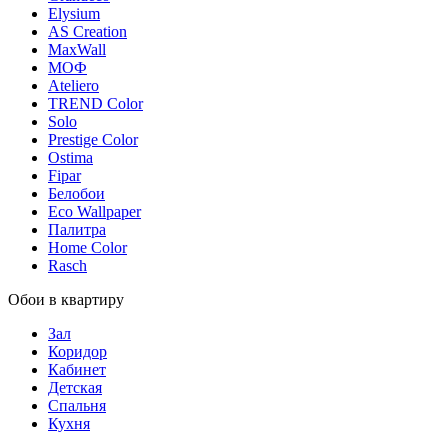
Elysium
AS Creation
MaxWall
МОФ
Ateliero
TREND Color
Solo
Prestige Color
Ostima
Fipar
Белобои
Eco Wallpaper
Палитра
Home Color
Rasch
Обои в квартиру
Зал
Коридор
Кабинет
Детская
Спальня
Кухня