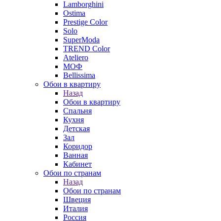
Lamborghini
Ostima
Prestige Color
Solo
SuperModa
TREND Color
Ateliero
МОФ
Bellissima
Обои в квартиру
Назад
Обои в квартиру
Спальня
Кухня
Детская
Зал
Коридор
Ванная
Кабинет
Обои по странам
Назад
Обои по странам
Швеция
Италия
Россия