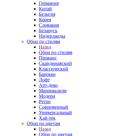
Германия
Китай
Бельгия
Корея
Словакия
Беларусь
Нидерланды
Обои по стилям
Назад
Обои по стилям
Прованс
Скандинавский
Классический
Барокко
Лофт
Арт-деко
Минимализм
Модерн
Ретро
Современный
Универсальный
Хай-тек
Обои по цветам
Назад
Обои по цветам