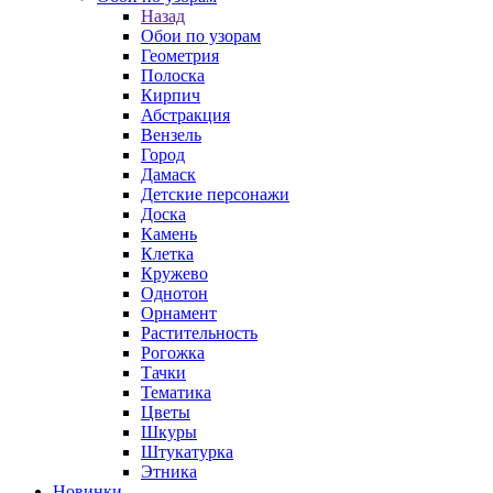
Назад
Обои по узорам
Геометрия
Полоска
Кирпич
Абстракция
Вензель
Город
Дамаск
Детские персонажи
Доска
Камень
Клетка
Кружево
Однотон
Орнамент
Растительность
Рогожка
Тачки
Тематика
Цветы
Шкуры
Штукатурка
Этника
Новинки