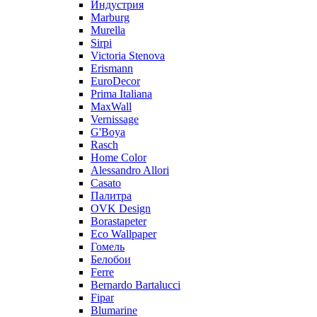
Индустрия
Marburg
Murella
Sirpi
Victoria Stenova
Erismann
EuroDecor
Prima Italiana
MaxWall
Vernissage
G'Boya
Rasch
Home Color
Alessandro Allori
Casato
Палитра
OVK Design
Borastapeter
Eco Wallpaper
Гомель
Белобои
Ferre
Bernardo Bartalucci
Fipar
Blumarine