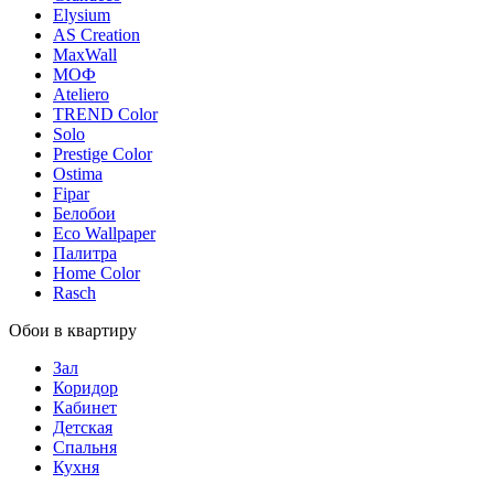
Elysium
AS Creation
MaxWall
МОФ
Ateliero
TREND Color
Solo
Prestige Color
Ostima
Fipar
Белобои
Eco Wallpaper
Палитра
Home Color
Rasch
Обои в квартиру
Зал
Коридор
Кабинет
Детская
Спальня
Кухня