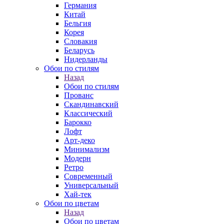
Германия
Китай
Бельгия
Корея
Словакия
Беларусь
Нидерланды
Обои по стилям
Назад
Обои по стилям
Прованс
Скандинавский
Классический
Барокко
Лофт
Арт-деко
Минимализм
Модерн
Ретро
Современный
Универсальный
Хай-тек
Обои по цветам
Назад
Обои по цветам