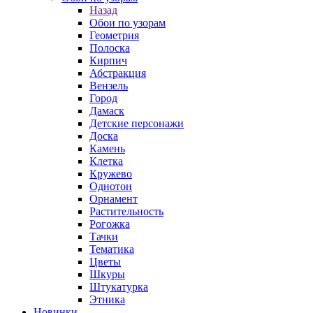
Назад
Обои по узорам
Геометрия
Полоска
Кирпич
Абстракция
Вензель
Город
Дамаск
Детские персонажи
Доска
Камень
Клетка
Кружево
Однотон
Орнамент
Растительность
Рогожка
Тачки
Тематика
Цветы
Шкуры
Штукатурка
Этника
Новинки