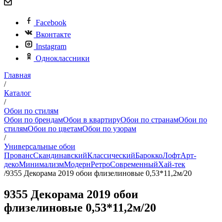
Facebook
Вконтакте
Instagram
Одноклассники
Главная
/
Каталог
/
Обои по стилям
Обои по брендам
Обои в квартиру
Обои по странам
Обои по
стилям
Обои по цветам
Обои по узорам
/
Универсальные обои
Прованс
Скандинавский
Классический
Барокко
Лофт
Арт-
деко
Минимализм
Модерн
Ретро
Современный
Хай-тек
/
9355 Декорама 2019 обои флизелиновые 0,53*11,2м/20
9355 Декорама 2019 обои
флизелиновые 0,53*11,2м/20