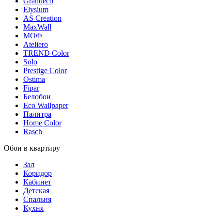
Grandeco
Elysium
AS Creation
MaxWall
МОФ
Ateliero
TREND Color
Solo
Prestige Color
Ostima
Fipar
Белобои
Eco Wallpaper
Палитра
Home Color
Rasch
Обои в квартиру
Зал
Коридор
Кабинет
Детская
Спальня
Кухня