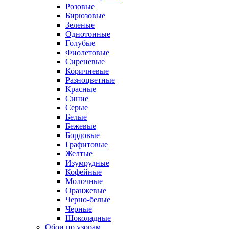
Розовые
Бирюзовые
Зеленые
Однотонные
Голубые
Фиолетовые
Сиреневые
Коричневые
Разноцветные
Красные
Синие
Серые
Белые
Бежевые
Бордовые
Графитовые
Желтые
Изумрудные
Кофейные
Молочные
Оранжевые
Черно-белые
Черные
Шоколадные
Обои по узорам