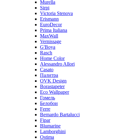
Murella
Sirpi
Victoria Stenova
Erismann
EuroDecor
Prima Italiana
MaxWall
Vernissage
G'Boya
Rasch
Home Color
Alessandro Allori
Casato
Палитра
OVK Design
Borastapeter
Eco Wallpaper
Гомель
Белобои
Ferre
Bernardo Bartalucci
Fipar
Blumarine
Lamborghini
Ostima