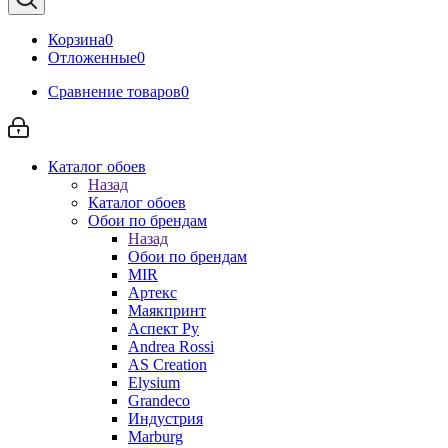
Корзина
0
Отложенные
0
Сравнение товаров
0
Каталог обоев
Назад
Каталог обоев
Обои по брендам
Назад
Обои по брендам
MIR
Артекс
Маякпринт
Аспект Ру
Andrea Rossi
AS Creation
Elysium
Grandeco
Индустрия
Marburg