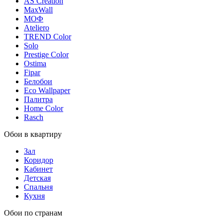
AS Creation
MaxWall
МОФ
Ateliero
TREND Color
Solo
Prestige Color
Ostima
Fipar
Белобои
Eco Wallpaper
Палитра
Home Color
Rasch
Обои в квартиру
Зал
Коридор
Кабинет
Детская
Спальня
Кухня
Обои по странам