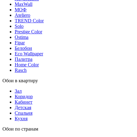
MaxWall
МОФ
Ateliero
TREND Color
Solo
Prestige Color
Ostima
Fipar
Белобои
Eco Wallpaper
Палитра
Home Color
Rasch
Обои в квартиру
Зал
Коридор
Кабинет
Детская
Спальня
Кухня
Обои по странам