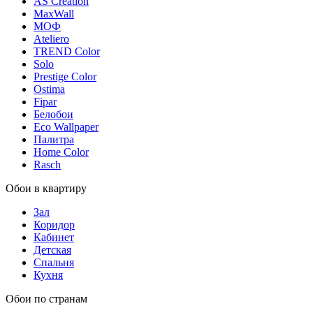
AS Creation
MaxWall
МОФ
Ateliero
TREND Color
Solo
Prestige Color
Ostima
Fipar
Белобои
Eco Wallpaper
Палитра
Home Color
Rasch
Обои в квартиру
Зал
Коридор
Кабинет
Детская
Спальня
Кухня
Обои по странам