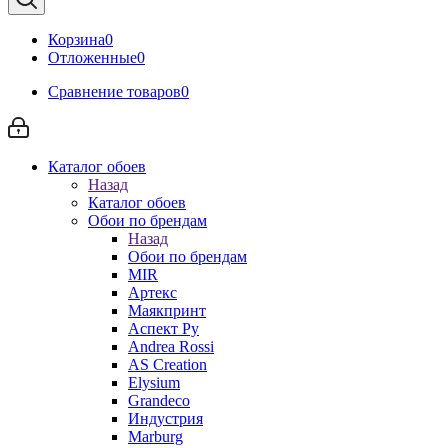
Корзина
0
Отложенные
0
Сравнение товаров
0
Каталог обоев
Назад
Каталог обоев
Обои по брендам
Назад
Обои по брендам
MIR
Артекс
Маякпринт
Аспект Ру
Andrea Rossi
AS Creation
Elysium
Grandeco
Индустрия
Marburg