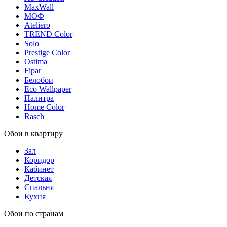
MaxWall
МОФ
Ateliero
TREND Color
Solo
Prestige Color
Ostima
Fipar
Белобои
Eco Wallpaper
Палитра
Home Color
Rasch
Обои в квартиру
Зал
Коридор
Кабинет
Детская
Спальня
Кухня
Обои по странам