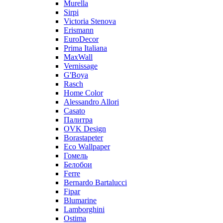
Murella
Sirpi
Victoria Stenova
Erismann
EuroDecor
Prima Italiana
MaxWall
Vernissage
G'Boya
Rasch
Home Color
Alessandro Allori
Casato
Палитра
OVK Design
Borastapeter
Eco Wallpaper
Гомель
Белобои
Ferre
Bernardo Bartalucci
Fipar
Blumarine
Lamborghini
Ostima