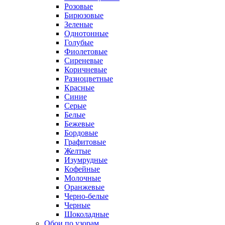
Розовые
Бирюзовые
Зеленые
Однотонные
Голубые
Фиолетовые
Сиреневые
Коричневые
Разноцветные
Красные
Синие
Серые
Белые
Бежевые
Бордовые
Графитовые
Желтые
Изумрудные
Кофейные
Молочные
Оранжевые
Черно-белые
Черные
Шоколадные
Обои по узорам