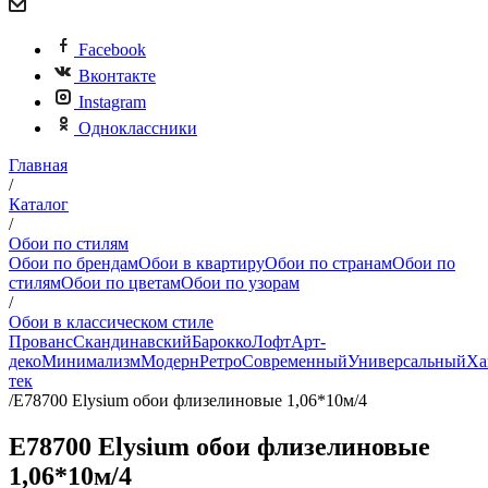
Facebook
Вконтакте
Instagram
Одноклассники
Главная
/
Каталог
/
Обои по стилям
Обои по брендам
Обои в квартиру
Обои по странам
Обои по
стилям
Обои по цветам
Обои по узорам
/
Обои в классическом стиле
Прованс
Скандинавский
Барокко
Лофт
Арт-
деко
Минимализм
Модерн
Ретро
Современный
Универсальный
Ха
тек
/
Е78700 Elysium обои флизелиновые 1,06*10м/4
Е78700 Elysium обои флизелиновые
1,06*10м/4