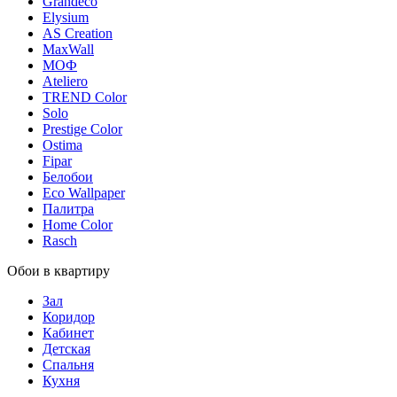
Grandeco
Elysium
AS Creation
MaxWall
МОФ
Ateliero
TREND Color
Solo
Prestige Color
Ostima
Fipar
Белобои
Eco Wallpaper
Палитра
Home Color
Rasch
Обои в квартиру
Зал
Коридор
Кабинет
Детская
Спальня
Кухня