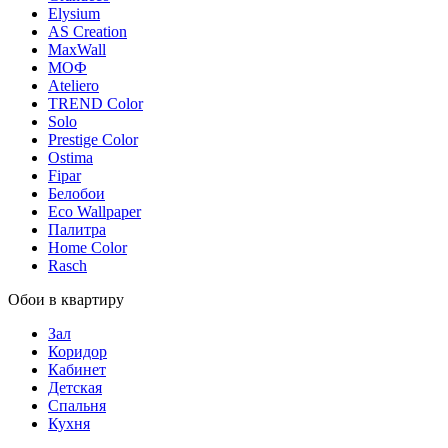
Elysium
AS Creation
MaxWall
МОФ
Ateliero
TREND Color
Solo
Prestige Color
Ostima
Fipar
Белобои
Eco Wallpaper
Палитра
Home Color
Rasch
Обои в квартиру
Зал
Коридор
Кабинет
Детская
Спальня
Кухня