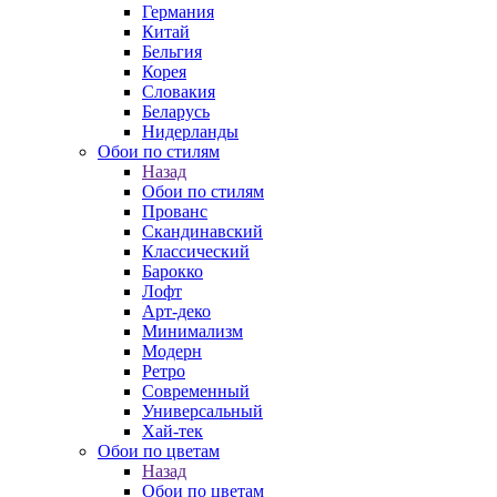
Германия
Китай
Бельгия
Корея
Словакия
Беларусь
Нидерланды
Обои по стилям
Назад
Обои по стилям
Прованс
Скандинавский
Классический
Барокко
Лофт
Арт-деко
Минимализм
Модерн
Ретро
Современный
Универсальный
Хай-тек
Обои по цветам
Назад
Обои по цветам