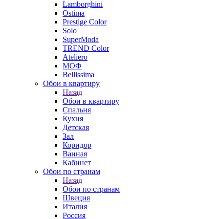
Lamborghini
Ostima
Prestige Color
Solo
SuperModa
TREND Color
Ateliero
МОФ
Bellissima
Обои в квартиру
Назад
Обои в квартиру
Спальня
Кухня
Детская
Зал
Коридор
Ванная
Кабинет
Обои по странам
Назад
Обои по странам
Швеция
Италия
Россия