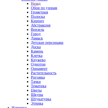
Назад
Обои по узорам
Геометрия
Полоска
Кирпич
Абстракция
Вензель
Город
Дамаск
Детские персонажи
Доска
Камень
Клетка
Кружево
Однотон
Орнамент
Растительность
Рогожка
Тачки
Тематика
Цветы
Шкуры
Штукатурка
Этника
Новинки