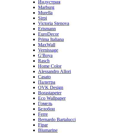
Индустрия
Marburg
Murella
Sirpi
Victoria Stenova
Erismann
EuroDecor
Prima Italiana
MaxWall
Vernissage
G'Boya
Rasch
Home Color
Alessandro Allori
Casato
Палитра
OVK Design
Borastapeter
Eco Wallpaper
Гомель
Белобои
Ferre
Bernardo Bartalucci
Fipar
Blumarine