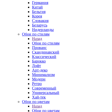
Германия
Китай
Бельгия
Корея
Словакия
Беларусь
Нидерланды
Обои по стилям
Назад
Обои по стилям
Прованс
Скандинавский
Классический
Барокко
Лофт
Арт-деко
Минимализм
Модерн
Ретро
Современный
Универсальный
Хай-тек
Обои по цветам
Назад
Обои по цветам