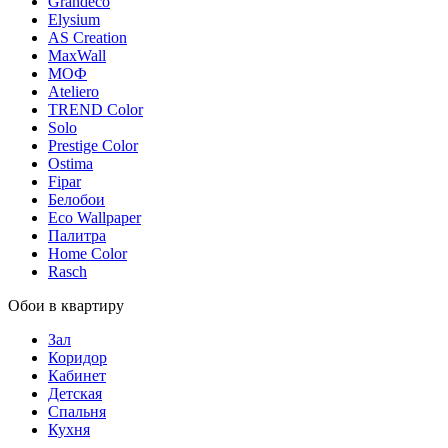
Grandeco
Elysium
AS Creation
MaxWall
МОФ
Ateliero
TREND Color
Solo
Prestige Color
Ostima
Fipar
Белобои
Eco Wallpaper
Палитра
Home Color
Rasch
Обои в квартиру
Зал
Коридор
Кабинет
Детская
Спальня
Кухня