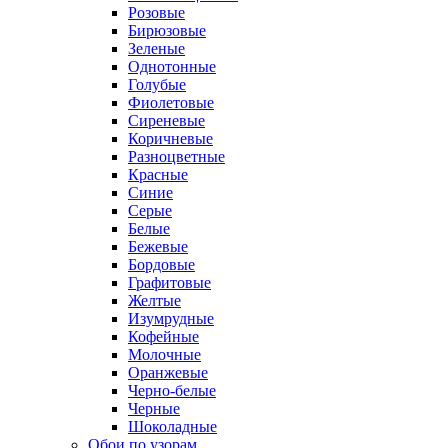
Розовые
Бирюзовые
Зеленые
Однотонные
Голубые
Фиолетовые
Сиреневые
Коричневые
Разноцветные
Красные
Синие
Серые
Белые
Бежевые
Бордовые
Графитовые
Желтые
Изумрудные
Кофейные
Молочные
Оранжевые
Черно-белые
Черные
Шоколадные
Обои по узорам