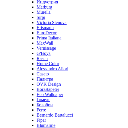
Индустрия
Marburg
Murella
Sirpi
Victoria Stenova
Erismann
EuroDecor
Prima Italiana
MaxWall
Vernissage
G'Boya
Rasch
Home Color
Alessandro Allori
Casato
Палитра
OVK Design
Borastapeter
Eco Wallpaper
Гомель
Белобои
Ferre
Bernardo Bartalucci
Fipar
Blumarine