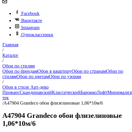
Facebook
Вконтакте
Instagram
Одноклассники
Главная
/
Каталог
/
Обои по стилям
Обои по брендам
Обои в квартиру
Обои по странам
Обои по
стилям
Обои по цветам
Обои по узорам
/
Обои в стиле Арт-деко
Прованс
Скандинавский
Классический
Барокко
Лофт
Минимализ
тек
/
A47904 Grandeco обои флизелиновые 1,06*10м/6
A47904 Grandeco обои флизелиновые
1,06*10м/6