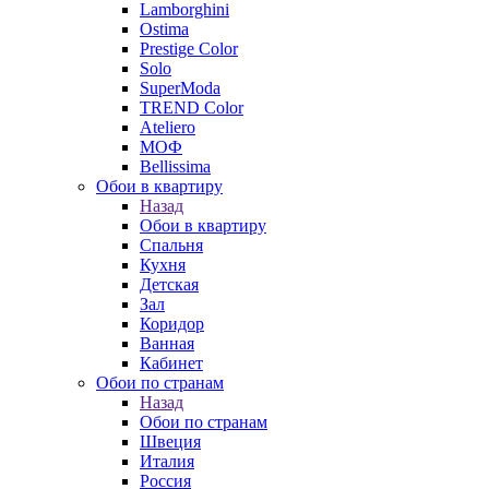
Lamborghini
Ostima
Prestige Color
Solo
SuperModa
TREND Color
Ateliero
МОФ
Bellissima
Обои в квартиру
Назад
Обои в квартиру
Спальня
Кухня
Детская
Зал
Коридор
Ванная
Кабинет
Обои по странам
Назад
Обои по странам
Швеция
Италия
Россия