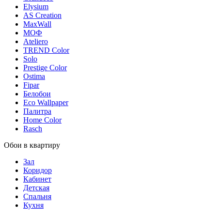
Elysium
AS Creation
MaxWall
МОФ
Ateliero
TREND Color
Solo
Prestige Color
Ostima
Fipar
Белобои
Eco Wallpaper
Палитра
Home Color
Rasch
Обои в квартиру
Зал
Коридор
Кабинет
Детская
Спальня
Кухня