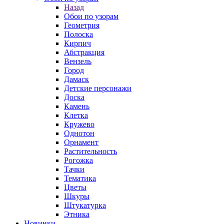
Назад
Обои по узорам
Геометрия
Полоска
Кирпич
Абстракция
Вензель
Город
Дамаск
Детские персонажи
Доска
Камень
Клетка
Кружево
Однотон
Орнамент
Растительность
Рогожка
Тачки
Тематика
Цветы
Шкуры
Штукатурка
Этника
Новинки