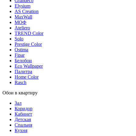
Grandeco
Elysium
AS Creation
MaxWall
МОФ
Ateliero
TREND Color
Solo
Prestige Color
Ostima
Fipar
Белобои
Eco Wallpaper
Палитра
Home Color
Rasch
Обои в квартиру
Зал
Коридор
Кабинет
Детская
Спальня
Кухня