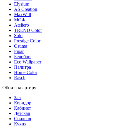
Elysium
AS Creation
MaxWall
МОФ
Ateliero
TREND Color
Solo
Prestige Color
Ostima
Fipar
Белобои
Eco Wallpaper
Палитра
Home Color
Rasch
Обои в квартиру
Зал
Коридор
Кабинет
Детская
Спальня
Кухня