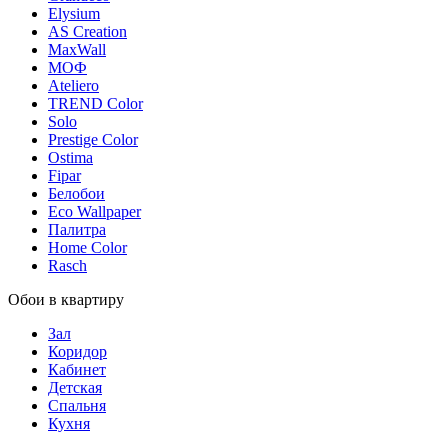
Elysium
AS Creation
MaxWall
МОФ
Ateliero
TREND Color
Solo
Prestige Color
Ostima
Fipar
Белобои
Eco Wallpaper
Палитра
Home Color
Rasch
Обои в квартиру
Зал
Коридор
Кабинет
Детская
Спальня
Кухня