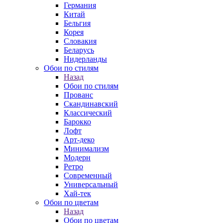
Германия
Китай
Бельгия
Корея
Словакия
Беларусь
Нидерланды
Обои по стилям
Назад
Обои по стилям
Прованс
Скандинавский
Классический
Барокко
Лофт
Арт-деко
Минимализм
Модерн
Ретро
Современный
Универсальный
Хай-тек
Обои по цветам
Назад
Обои по цветам