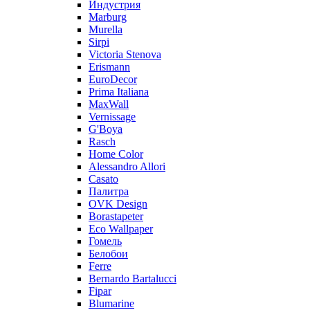
Индустрия
Marburg
Murella
Sirpi
Victoria Stenova
Erismann
EuroDecor
Prima Italiana
MaxWall
Vernissage
G'Boya
Rasch
Home Color
Alessandro Allori
Casato
Палитра
OVK Design
Borastapeter
Eco Wallpaper
Гомель
Белобои
Ferre
Bernardo Bartalucci
Fipar
Blumarine