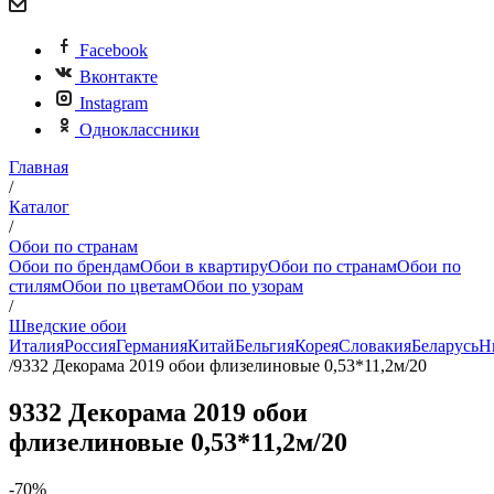
Facebook
Вконтакте
Instagram
Одноклассники
Главная
/
Каталог
/
Обои по странам
Обои по брендам
Обои в квартиру
Обои по странам
Обои по
стилям
Обои по цветам
Обои по узорам
/
Шведские обои
Италия
Россия
Германия
Китай
Бельгия
Корея
Словакия
Беларусь
Н
/
9332 Декорама 2019 обои флизелиновые 0,53*11,2м/20
9332 Декорама 2019 обои
флизелиновые 0,53*11,2м/20
-70%