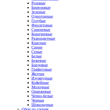
Розовые
Бирюзовые
Зеленые
Однотонные
Голубые
Фиолетовые
Сиреневые
Коричневые
Разноцветные
Красные
Синие
Серые
Белые
Бежевые
Бордовые
Графитовые
Желтые
Изумрудные
Кофейные
Молочные
Оранжевые
Черно-белые
Черные
Шоколадные
Обои по узорам