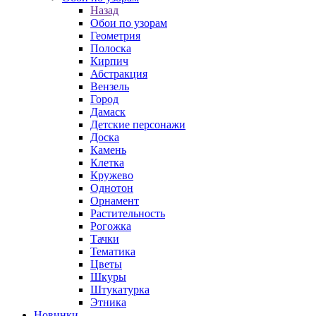
Назад
Обои по узорам
Геометрия
Полоска
Кирпич
Абстракция
Вензель
Город
Дамаск
Детские персонажи
Доска
Камень
Клетка
Кружево
Однотон
Орнамент
Растительность
Рогожка
Тачки
Тематика
Цветы
Шкуры
Штукатурка
Этника
Новинки