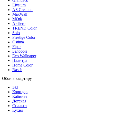
Grandeco
Elysium
AS Creation
MaxWall
МОФ
Ateliero
TREND Color
Solo
Prestige Color
Ostima
Fipar
Белобои
Eco Wallpaper
Палитра
Home Color
Rasch
Обои в квартиру
Зал
Коридор
Кабинет
Детская
Спальня
Кухня