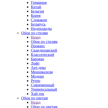
Германия
Китай
Бельгия
Корея
Словакия
Беларусь
Нидерланды
Обои по стилям
Назад
Обои по стилям
Прованс
Скандинавский
Классический
Барокко
Лофт
Арт-деко
Минимализм
Модерн
Ретро
Современный
Универсальный
Хай-тек
Обои по цветам
Назад
Обои по цветам