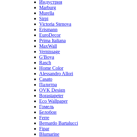
Индустрия
Marburg
Murella
Sirpi
Victoria Stenova
Erismann
EuroDecor
Prima Italiana
MaxWall
Vernissage
G'Boya
Rasch
Home Color
Alessandro Allori
Casato
Палитра
OVK Design
Borastapeter
Eco Wallpaper
Гомель
Белобои
Ferre
Bernardo Bartalucci
Fipar
Blumarine