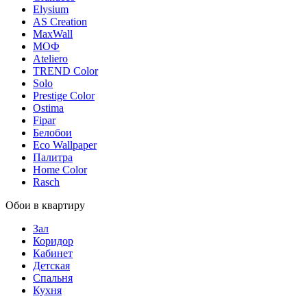
Elysium
AS Creation
MaxWall
МОФ
Ateliero
TREND Color
Solo
Prestige Color
Ostima
Fipar
Белобои
Eco Wallpaper
Палитра
Home Color
Rasch
Обои в квартиру
Зал
Коридор
Кабинет
Детская
Спальня
Кухня