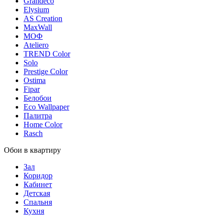
Grandeco
Elysium
AS Creation
MaxWall
МОФ
Ateliero
TREND Color
Solo
Prestige Color
Ostima
Fipar
Белобои
Eco Wallpaper
Палитра
Home Color
Rasch
Обои в квартиру
Зал
Коридор
Кабинет
Детская
Спальня
Кухня