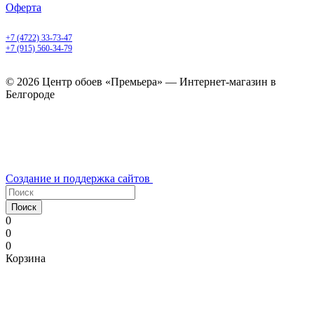
Оферта
Белгород, Белгородский пр-т, 50
+7 (4722) 33-73-47
+7 (915) 560-34-79
ежедневно с 9.00 до 20.00
© 2026 Центр обоев «Премьера» — Интернет-магазин в
Белгороде
Создание и поддержка сайтов
Поиск
0
0
0
Корзина