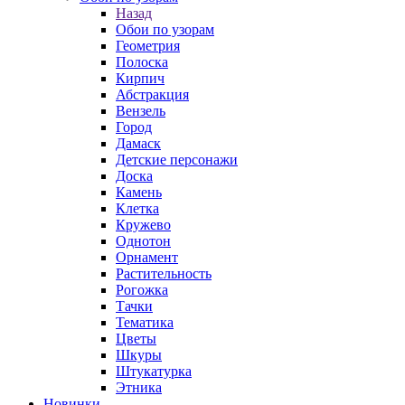
Назад
Обои по узорам
Геометрия
Полоска
Кирпич
Абстракция
Вензель
Город
Дамаск
Детские персонажи
Доска
Камень
Клетка
Кружево
Однотон
Орнамент
Растительность
Рогожка
Тачки
Тематика
Цветы
Шкуры
Штукатурка
Этника
Новинки