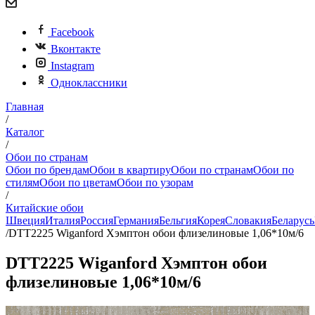
Facebook
Вконтакте
Instagram
Одноклассники
Главная
/
Каталог
/
Обои по странам
Обои по брендам
Обои в квартиру
Обои по странам
Обои по
стилям
Обои по цветам
Обои по узорам
/
Китайские обои
Швеция
Италия
Россия
Германия
Бельгия
Корея
Словакия
Беларусь
/
DTT2225 Wiganford Хэмптон обои флизелиновые 1,06*10м/6
DTT2225 Wiganford Хэмптон обои
флизелиновые 1,06*10м/6