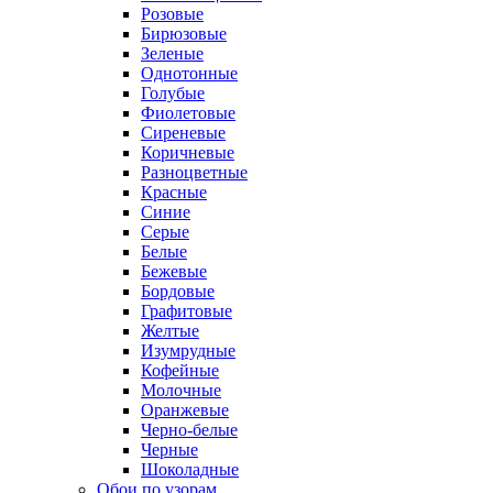
Розовые
Бирюзовые
Зеленые
Однотонные
Голубые
Фиолетовые
Сиреневые
Коричневые
Разноцветные
Красные
Синие
Серые
Белые
Бежевые
Бордовые
Графитовые
Желтые
Изумрудные
Кофейные
Молочные
Оранжевые
Черно-белые
Черные
Шоколадные
Обои по узорам