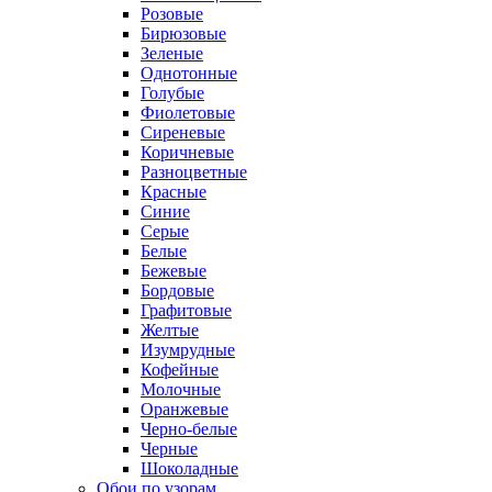
Розовые
Бирюзовые
Зеленые
Однотонные
Голубые
Фиолетовые
Сиреневые
Коричневые
Разноцветные
Красные
Синие
Серые
Белые
Бежевые
Бордовые
Графитовые
Желтые
Изумрудные
Кофейные
Молочные
Оранжевые
Черно-белые
Черные
Шоколадные
Обои по узорам