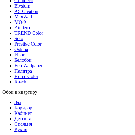
Grandeco
Elysium
AS Creation
MaxWall
МОФ
Ateliero
TREND Color
Solo
Prestige Color
Ostima
Fipar
Белобои
Eco Wallpaper
Палитра
Home Color
Rasch
Обои в квартиру
Зал
Коридор
Кабинет
Детская
Спальня
Кухня