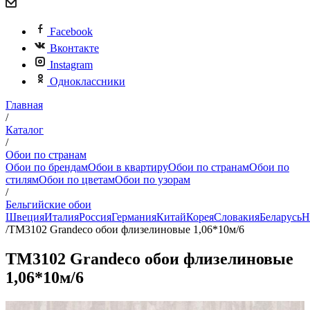
Facebook
Вконтакте
Instagram
Одноклассники
Главная
/
Каталог
/
Обои по странам
Обои по брендам
Обои в квартиру
Обои по странам
Обои по
стилям
Обои по цветам
Обои по узорам
/
Бельгийские обои
Швеция
Италия
Россия
Германия
Китай
Корея
Словакия
Беларусь
Н
/
TM3102 Grandeco обои флизелиновые 1,06*10м/6
TM3102 Grandeco обои флизелиновые
1,06*10м/6