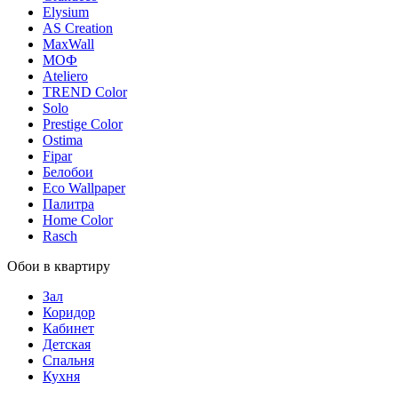
Elysium
AS Creation
MaxWall
МОФ
Ateliero
TREND Color
Solo
Prestige Color
Ostima
Fipar
Белобои
Eco Wallpaper
Палитра
Home Color
Rasch
Обои в квартиру
Зал
Коридор
Кабинет
Детская
Спальня
Кухня