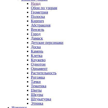
Назад
Обои по узорам
Геометрия
Полоска
Кирпич
Абстракция
Вензель
Город
Дамаск
Детские персонажи
Доска
Камень
Клетка
Кружево
Однотон
Орнамент
Растительность
Рогожка
Тачки
Тематика
Цветы
Шкуры
Штукатурка
Этника
Новинки