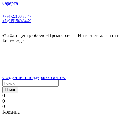
Оферта
Белгород, Белгородский пр-т, 50
+7 (4722) 33-73-47
+7 (915) 560-34-79
ежедневно с 9.00 до 20.00
© 2026 Центр обоев «Премьера» — Интернет-магазин в
Белгороде
Создание и поддержка сайтов
Поиск
0
0
0
Корзина