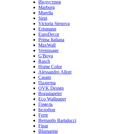
Индустрия
Marburg
Murella
Sirpi
Victoria Stenova
Erismann
EuroDecor
Prima Italiana
MaxWall
Vernissage
G'Boya
Rasch
Home Color
Alessandro Allori
Casato
Палитра
OVK Design
Borastapeter
Eco Wallpaper
Гомель
Белобои
Ferre
Bernardo Bartalucci
Fipar
Blumarine