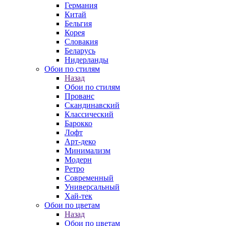
Германия
Китай
Бельгия
Корея
Словакия
Беларусь
Нидерланды
Обои по стилям
Назад
Обои по стилям
Прованс
Скандинавский
Классический
Барокко
Лофт
Арт-деко
Минимализм
Модерн
Ретро
Современный
Универсальный
Хай-тек
Обои по цветам
Назад
Обои по цветам