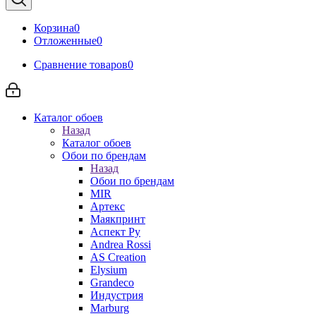
Корзина
0
Отложенные
0
Сравнение товаров
0
Каталог обоев
Назад
Каталог обоев
Обои по брендам
Назад
Обои по брендам
MIR
Артекс
Маякпринт
Аспект Ру
Andrea Rossi
AS Creation
Elysium
Grandeco
Индустрия
Marburg