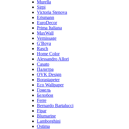
Murella
Sirpi
Victoria Stenova
Erismann
EuroDecor
Prima Italiana
MaxWall
Vernissage
G'Boya
Rasch
Home Color
Alessandro Allori
Casato
Палитра
OVK Design
Borastapeter
Eco Wallpaper
Гомель
Белобои
Ferre
Bernardo Bartalucci
Fipar
Blumarine
Lamborghini
Ostima