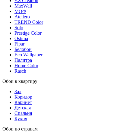
AS Creation
MaxWall
МОФ
Ateliero
TREND Color
Solo
Prestige Color
Ostima
Fipar
Белобои
Eco Wallpaper
Палитра
Home Color
Rasch
Обои в квартиру
Зал
Коридор
Кабинет
Детская
Спальня
Кухня
Обои по странам