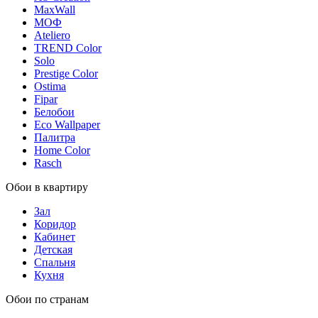
MaxWall
МОФ
Ateliero
TREND Color
Solo
Prestige Color
Ostima
Fipar
Белобои
Eco Wallpaper
Палитра
Home Color
Rasch
Обои в квартиру
Зал
Коридор
Кабинет
Детская
Спальня
Кухня
Обои по странам