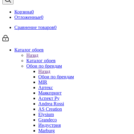
Корзина
0
Отложенные
0
Сравнение товаров
0
Каталог обоев
Назад
Каталог обоев
Обои по брендам
Назад
Обои по брендам
MIR
Артекс
Маякпринт
Аспект Ру
Andrea Rossi
AS Creation
Elysium
Grandeco
Индустрия
Marburg