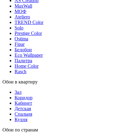
AS Creation
MaxWall
МОФ
Ateliero
TREND Color
Solo
Prestige Color
Ostima
Fipar
Белобои
Eco Wallpaper
Палитра
Home Color
Rasch
Обои в квартиру
Зал
Коридор
Кабинет
Детская
Спальня
Кухня
Обои по странам