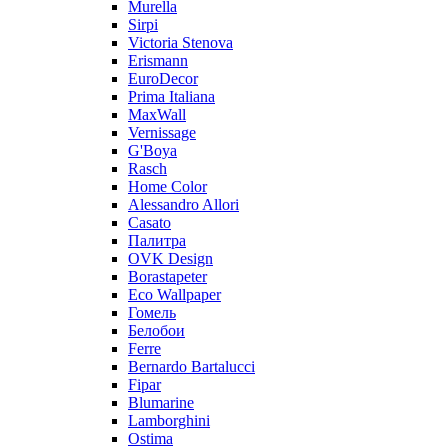
Murella
Sirpi
Victoria Stenova
Erismann
EuroDecor
Prima Italiana
MaxWall
Vernissage
G'Boya
Rasch
Home Color
Alessandro Allori
Casato
Палитра
OVK Design
Borastapeter
Eco Wallpaper
Гомель
Белобои
Ferre
Bernardo Bartalucci
Fipar
Blumarine
Lamborghini
Ostima