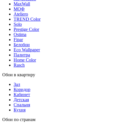
MaxWall
МОФ
Ateliero
TREND Color
Solo
Prestige Color
Ostima
Fipar
Белобои
Eco Wallpaper
Палитра
Home Color
Rasch
Обои в квартиру
Зал
Коридор
Кабинет
Детская
Спальня
Кухня
Обои по странам