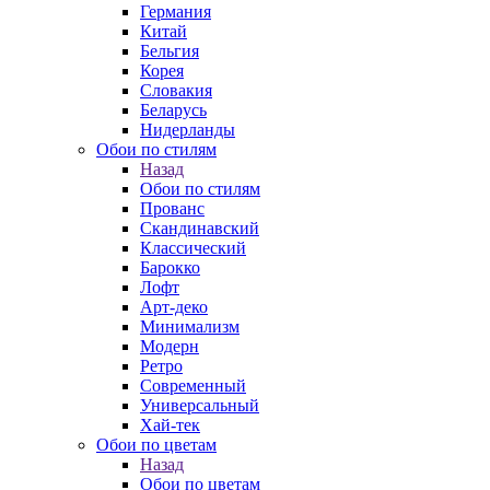
Германия
Китай
Бельгия
Корея
Словакия
Беларусь
Нидерланды
Обои по стилям
Назад
Обои по стилям
Прованс
Скандинавский
Классический
Барокко
Лофт
Арт-деко
Минимализм
Модерн
Ретро
Современный
Универсальный
Хай-тек
Обои по цветам
Назад
Обои по цветам