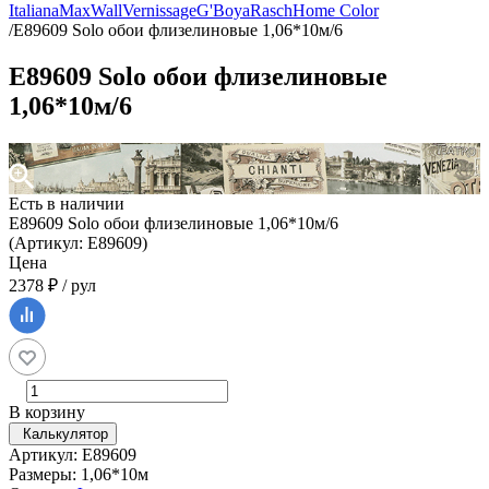
Italiana
MaxWall
Vernissage
G'Boya
Rasch
Home Color
/
Е89609 Solo обои флизелиновые 1,06*10м/6
Е89609 Solo обои флизелиновые
1,06*10м/6
Есть в наличии
Е89609 Solo обои флизелиновые 1,06*10м/6
(Артикул: Е89609)
Цена
2378 ₽ / рул
В корзину
Калькулятор
Артикул: Е89609
Размеры: 1,06*10м