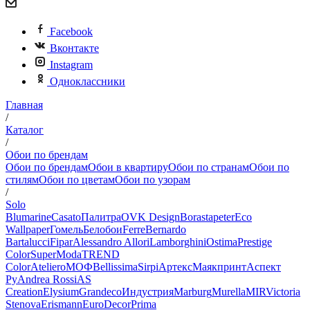
Facebook
Вконтакте
Instagram
Одноклассники
Главная
/
Каталог
/
Обои по брендам
Обои по брендам
Обои в квартиру
Обои по странам
Обои по
стилям
Обои по цветам
Обои по узорам
/
Solo
Blumarine
Casato
Палитра
OVK Design
Borastapeter
Eco
Wallpaper
Гомель
Белобои
Ferre
Bernardo
Bartalucci
Fipar
Alessandro Allori
Lamborghini
Ostima
Prestige
Color
SuperModa
TREND
Color
Ateliero
МОФ
Bellissima
Sirpi
Артекс
Маякпринт
Аспект
Ру
Andrea Rossi
AS
Creation
Elysium
Grandeco
Индустрия
Marburg
Murella
MIR
Victoria
Stenova
Erismann
EuroDecor
Prima