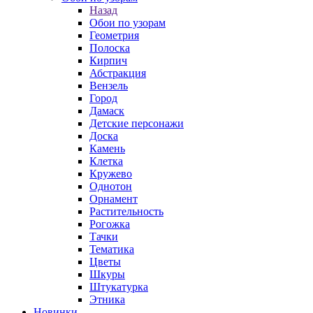
Назад
Обои по узорам
Геометрия
Полоска
Кирпич
Абстракция
Вензель
Город
Дамаск
Детские персонажи
Доска
Камень
Клетка
Кружево
Однотон
Орнамент
Растительность
Рогожка
Тачки
Тематика
Цветы
Шкуры
Штукатурка
Этника
Новинки