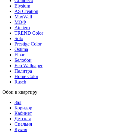
Grandeco
Elysium
AS Creation
MaxWall
МОФ
Ateliero
TREND Color
Solo
Prestige Color
Ostima
Fipar
Белобои
Eco Wallpaper
Палитра
Home Color
Rasch
Обои в квартиру
Зал
Коридор
Кабинет
Детская
Спальня
Кухня