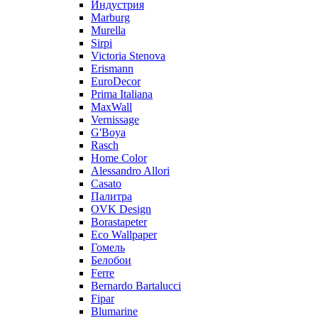
Индустрия
Marburg
Murella
Sirpi
Victoria Stenova
Erismann
EuroDecor
Prima Italiana
MaxWall
Vernissage
G'Boya
Rasch
Home Color
Alessandro Allori
Casato
Палитра
OVK Design
Borastapeter
Eco Wallpaper
Гомель
Белобои
Ferre
Bernardo Bartalucci
Fipar
Blumarine