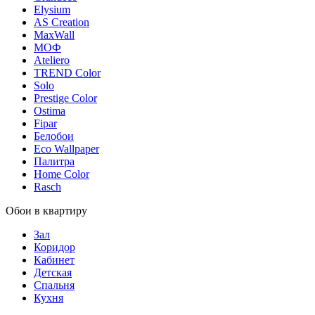
Elysium
AS Creation
MaxWall
МОФ
Ateliero
TREND Color
Solo
Prestige Color
Ostima
Fipar
Белобои
Eco Wallpaper
Палитра
Home Color
Rasch
Обои в квартиру
Зал
Коридор
Кабинет
Детская
Спальня
Кухня