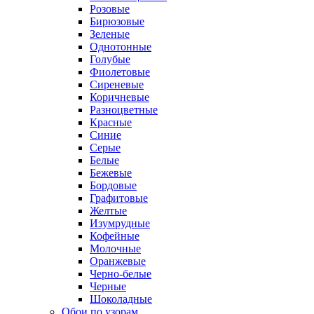
Розовые
Бирюзовые
Зеленые
Однотонные
Голубые
Фиолетовые
Сиреневые
Коричневые
Разноцветные
Красные
Синие
Серые
Белые
Бежевые
Бордовые
Графитовые
Желтые
Изумрудные
Кофейные
Молочные
Оранжевые
Черно-белые
Черные
Шоколадные
Обои по узорам