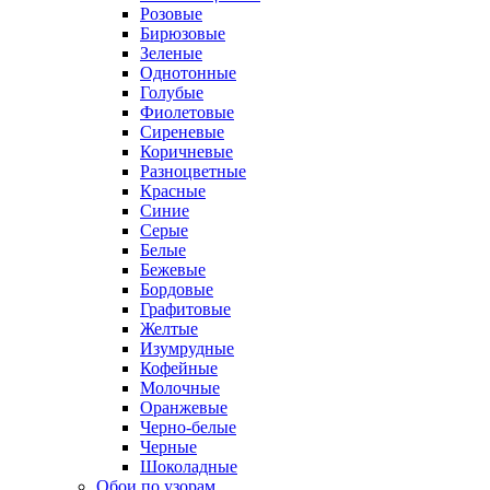
Розовые
Бирюзовые
Зеленые
Однотонные
Голубые
Фиолетовые
Сиреневые
Коричневые
Разноцветные
Красные
Синие
Серые
Белые
Бежевые
Бордовые
Графитовые
Желтые
Изумрудные
Кофейные
Молочные
Оранжевые
Черно-белые
Черные
Шоколадные
Обои по узорам