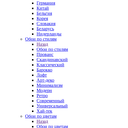
Германия
Китай
Бельгия
Корея
Словакия
Беларусь
Нидерланды
Обои по стилям
Назад
Обои по стилям
Прованс
Скандинавский
Классический
Барокко
Лофт
Арт-деко
Минимализм
Модерн
Ретро
Современный
Универсальный
Хай-тек
Обои по цветам
Назад
Обои по цветам