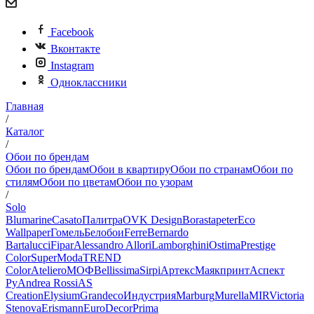
Facebook
Вконтакте
Instagram
Одноклассники
Главная
/
Каталог
/
Обои по брендам
Обои по брендам
Обои в квартиру
Обои по странам
Обои по
стилям
Обои по цветам
Обои по узорам
/
Solo
Blumarine
Casato
Палитра
OVK Design
Borastapeter
Eco
Wallpaper
Гомель
Белобои
Ferre
Bernardo
Bartalucci
Fipar
Alessandro Allori
Lamborghini
Ostima
Prestige
Color
SuperModa
TREND
Color
Ateliero
МОФ
Bellissima
Sirpi
Артекс
Маякпринт
Аспект
Ру
Andrea Rossi
AS
Creation
Elysium
Grandeco
Индустрия
Marburg
Murella
MIR
Victoria
Stenova
Erismann
EuroDecor
Prima