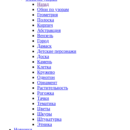
Назад
Обои по узорам
Геометрия
Полоска
Кирпич
Абстракция
Вензель
Город
Дамаск
Детские персонажи
Доска
Камень
Клетка
Кружево
Однотон
Орнамент
Растительность
Рогожка
Тачки
Тематика
Цветы
Шкуры
Штукатурка
Этника
Новинки