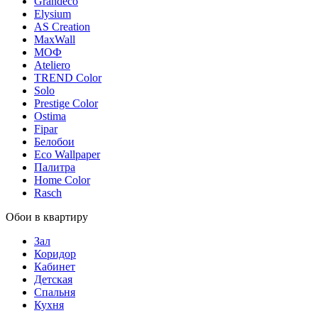
Grandeco
Elysium
AS Creation
MaxWall
МОФ
Ateliero
TREND Color
Solo
Prestige Color
Ostima
Fipar
Белобои
Eco Wallpaper
Палитра
Home Color
Rasch
Обои в квартиру
Зал
Коридор
Кабинет
Детская
Спальня
Кухня