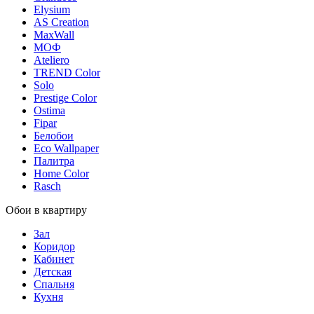
Elysium
AS Creation
MaxWall
МОФ
Ateliero
TREND Color
Solo
Prestige Color
Ostima
Fipar
Белобои
Eco Wallpaper
Палитра
Home Color
Rasch
Обои в квартиру
Зал
Коридор
Кабинет
Детская
Спальня
Кухня