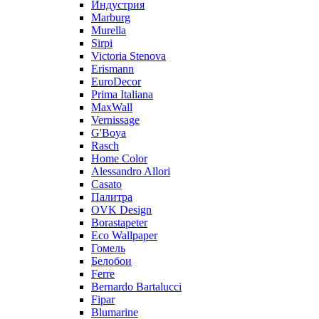
Индустрия
Marburg
Murella
Sirpi
Victoria Stenova
Erismann
EuroDecor
Prima Italiana
MaxWall
Vernissage
G'Boya
Rasch
Home Color
Alessandro Allori
Casato
Палитра
OVK Design
Borastapeter
Eco Wallpaper
Гомель
Белобои
Ferre
Bernardo Bartalucci
Fipar
Blumarine