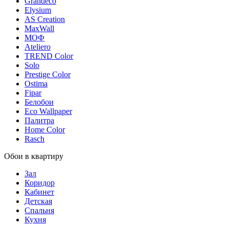
Grandeco
Elysium
AS Creation
MaxWall
МОФ
Ateliero
TREND Color
Solo
Prestige Color
Ostima
Fipar
Белобои
Eco Wallpaper
Палитра
Home Color
Rasch
Обои в квартиру
Зал
Коридор
Кабинет
Детская
Спальня
Кухня