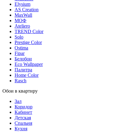
Elysium
AS Creation
MaxWall
МОФ
Ateliero
TREND Color
Solo
Prestige Color
Ostima
Fipar
Белобои
Eco Wallpaper
Палитра
Home Color
Rasch
Обои в квартиру
Зал
Коридор
Кабинет
Детская
Спальня
Кухня