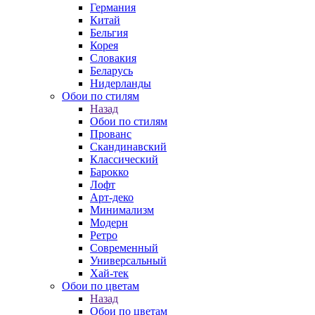
Германия
Китай
Бельгия
Корея
Словакия
Беларусь
Нидерланды
Обои по стилям
Назад
Обои по стилям
Прованс
Скандинавский
Классический
Барокко
Лофт
Арт-деко
Минимализм
Модерн
Ретро
Современный
Универсальный
Хай-тек
Обои по цветам
Назад
Обои по цветам