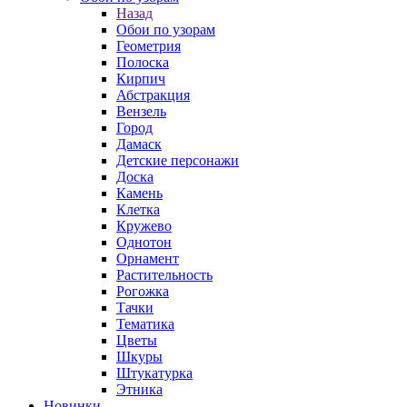
Назад
Обои по узорам
Геометрия
Полоска
Кирпич
Абстракция
Вензель
Город
Дамаск
Детские персонажи
Доска
Камень
Клетка
Кружево
Однотон
Орнамент
Растительность
Рогожка
Тачки
Тематика
Цветы
Шкуры
Штукатурка
Этника
Новинки