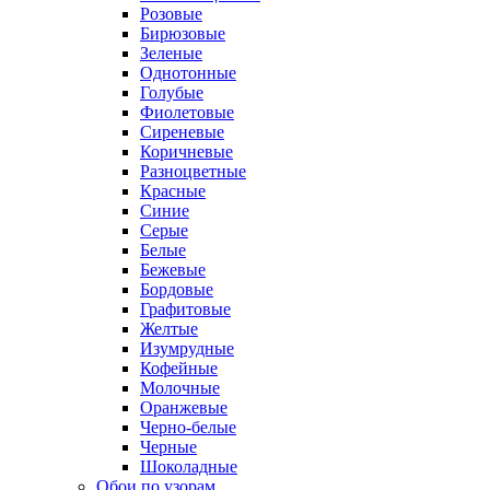
Розовые
Бирюзовые
Зеленые
Однотонные
Голубые
Фиолетовые
Сиреневые
Коричневые
Разноцветные
Красные
Синие
Серые
Белые
Бежевые
Бордовые
Графитовые
Желтые
Изумрудные
Кофейные
Молочные
Оранжевые
Черно-белые
Черные
Шоколадные
Обои по узорам