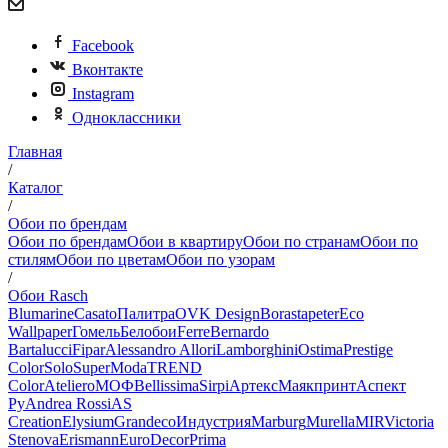
Facebook
Вконтакте
Instagram
Одноклассники
Главная
/
Каталог
/
Обои по брендам
Обои по брендам
Обои в квартиру
Обои по странам
Обои по
стилям
Обои по цветам
Обои по узорам
/
Обои Rasch
Blumarine
Casato
Палитра
OVK Design
Borastapeter
Eco
Wallpaper
Гомель
Белобои
Ferre
Bernardo
Bartalucci
Fipar
Alessandro Allori
Lamborghini
Ostima
Prestige
Color
Solo
SuperModa
TREND
Color
Ateliero
МОФ
Bellissima
Sirpi
Артекс
Маякпринт
Аспект
Ру
Andrea Rossi
AS
Creation
Elysium
Grandeco
Индустрия
Marburg
Murella
MIR
Victoria
Stenova
Erismann
EuroDecor
Prima