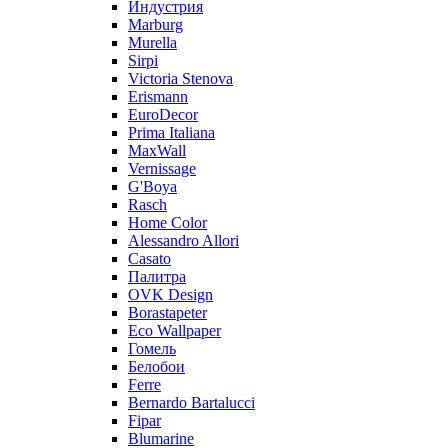
Индустрия
Marburg
Murella
Sirpi
Victoria Stenova
Erismann
EuroDecor
Prima Italiana
MaxWall
Vernissage
G'Boya
Rasch
Home Color
Alessandro Allori
Casato
Палитра
OVK Design
Borastapeter
Eco Wallpaper
Гомель
Белобои
Ferre
Bernardo Bartalucci
Fipar
Blumarine