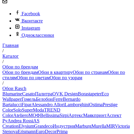
Facebook
Вконтакте
Instagram
Одноклассники
Главная
/
Каталог
/
Обои по брендам
Обои по брендам
Обои в квартиру
Обои по странам
Обои по
стилям
Обои по цветам
Обои по узорам
/
Обои Rasch
Blumarine
Casato
Палитра
OVK Design
Borastapeter
Eco
Wallpaper
Гомель
Белобои
Ferre
Bernardo
Bartalucci
Fipar
Alessandro Allori
Lamborghini
Ostima
Prestige
Color
Solo
SuperModa
TREND
Color
Ateliero
МОФ
Bellissima
Sirpi
Артекс
Маякпринт
Аспект
Ру
Andrea Rossi
AS
Creation
Elysium
Grandeco
Индустрия
Marburg
Murella
MIR
Victoria
Stenova
Erismann
EuroDecor
Prima