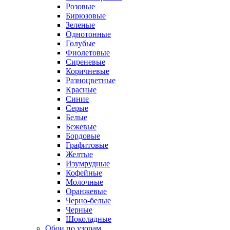
Розовые
Бирюзовые
Зеленые
Однотонные
Голубые
Фиолетовые
Сиреневые
Коричневые
Разноцветные
Красные
Синие
Серые
Белые
Бежевые
Бордовые
Графитовые
Желтые
Изумрудные
Кофейные
Молочные
Оранжевые
Черно-белые
Черные
Шоколадные
Обои по узорам