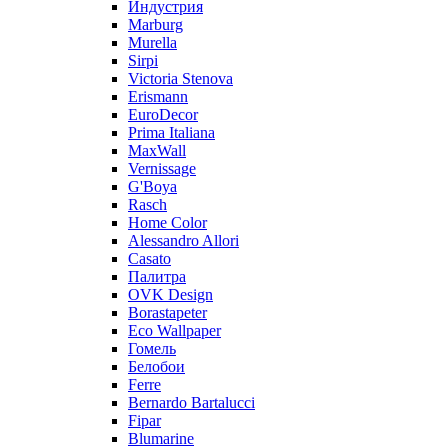
Индустрия
Marburg
Murella
Sirpi
Victoria Stenova
Erismann
EuroDecor
Prima Italiana
MaxWall
Vernissage
G'Boya
Rasch
Home Color
Alessandro Allori
Casato
Палитра
OVK Design
Borastapeter
Eco Wallpaper
Гомель
Белобои
Ferre
Bernardo Bartalucci
Fipar
Blumarine