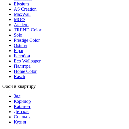
Elysium
AS Creation
MaxWall
МОФ
Ateliero
TREND Color
Solo
Prestige Color
Ostima
Fipar
Белобои
Eco Wallpaper
Палитра
Home Color
Rasch
Обои в квартиру
Зал
Коридор
Кабинет
Детская
Спальня
Кухня