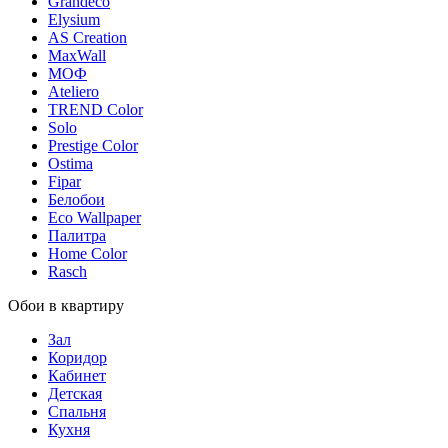
Grandeco
Elysium
AS Creation
MaxWall
МОФ
Ateliero
TREND Color
Solo
Prestige Color
Ostima
Fipar
Белобои
Eco Wallpaper
Палитра
Home Color
Rasch
Обои в квартиру
Зал
Коридор
Кабинет
Детская
Спальня
Кухня