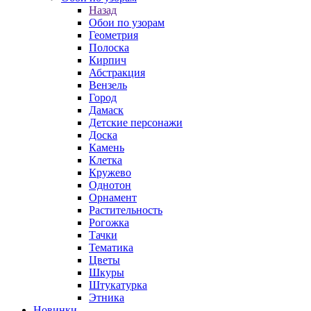
Назад
Обои по узорам
Геометрия
Полоска
Кирпич
Абстракция
Вензель
Город
Дамаск
Детские персонажи
Доска
Камень
Клетка
Кружево
Однотон
Орнамент
Растительность
Рогожка
Тачки
Тематика
Цветы
Шкуры
Штукатурка
Этника
Новинки