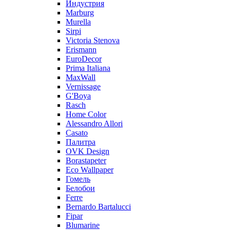
Индустрия
Marburg
Murella
Sirpi
Victoria Stenova
Erismann
EuroDecor
Prima Italiana
MaxWall
Vernissage
G'Boya
Rasch
Home Color
Alessandro Allori
Casato
Палитра
OVK Design
Borastapeter
Eco Wallpaper
Гомель
Белобои
Ferre
Bernardo Bartalucci
Fipar
Blumarine