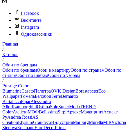
Facebook
Вконтакте
Instagram
Одноклассники
Главная
/
Каталог
/
Обои по брендам
Обои по брендам
Обои в квартиру
Обои по странам
Обои по
стилям
Обои по цветам
Обои по узорам
/
Prestige Color
Blumarine
Casato
Палитра
OVK Design
Borastapeter
Eco
Wallpaper
Гомель
Белобои
Ferre
Bernardo
Bartalucci
Fipar
Alessandro
Allori
Lamborghini
Ostima
Solo
SuperModa
TREND
Color
Ateliero
МОФ
Bellissima
Sirpi
Артекс
Маякпринт
Аспект
Ру
Andrea Rossi
AS
Creation
Elysium
Grandeco
Индустрия
Marburg
Murella
MIR
Victoria
Stenova
Erismann
EuroDecor
Prima