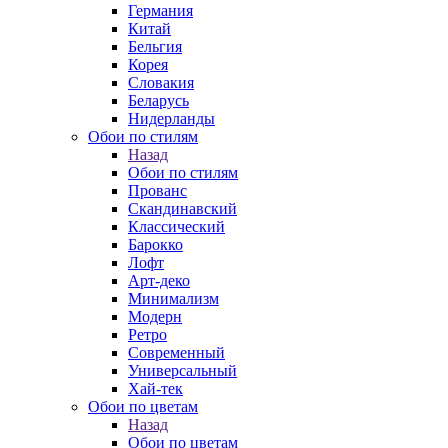
Германия
Китай
Бельгия
Корея
Словакия
Беларусь
Нидерланды
Обои по стилям
Назад
Обои по стилям
Прованс
Скандинавский
Классический
Барокко
Лофт
Арт-деко
Минимализм
Модерн
Ретро
Современный
Универсальный
Хай-тек
Обои по цветам
Назад
Обои по цветам