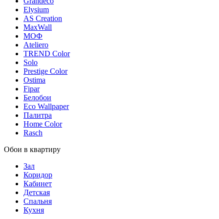
Grandeco
Elysium
AS Creation
MaxWall
МОФ
Ateliero
TREND Color
Solo
Prestige Color
Ostima
Fipar
Белобои
Eco Wallpaper
Палитра
Home Color
Rasch
Обои в квартиру
Зал
Коридор
Кабинет
Детская
Спальня
Кухня