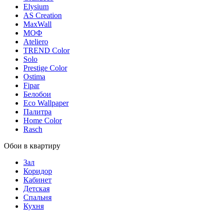
Elysium
AS Creation
MaxWall
МОФ
Ateliero
TREND Color
Solo
Prestige Color
Ostima
Fipar
Белобои
Eco Wallpaper
Палитра
Home Color
Rasch
Обои в квартиру
Зал
Коридор
Кабинет
Детская
Спальня
Кухня