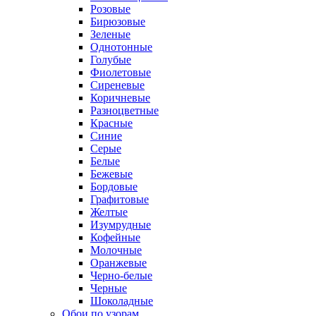
Розовые
Бирюзовые
Зеленые
Однотонные
Голубые
Фиолетовые
Сиреневые
Коричневые
Разноцветные
Красные
Синие
Серые
Белые
Бежевые
Бордовые
Графитовые
Желтые
Изумрудные
Кофейные
Молочные
Оранжевые
Черно-белые
Черные
Шоколадные
Обои по узорам