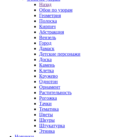
Назад
Обои по узорам
Геометрия
Полоска
Кирпич
Абстракция
Вензель
Город
Дамаск
Детские персонажи
Доска
Камень
Клетка
Кружево
Однотон
Орнамент
Растительность
Рогожка
Тачки
Тематика
Цветы
Шкуры
Штукатурка
Этника
Новинки