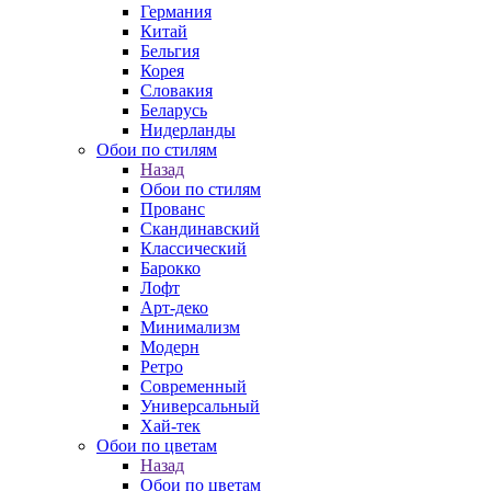
Германия
Китай
Бельгия
Корея
Словакия
Беларусь
Нидерланды
Обои по стилям
Назад
Обои по стилям
Прованс
Скандинавский
Классический
Барокко
Лофт
Арт-деко
Минимализм
Модерн
Ретро
Современный
Универсальный
Хай-тек
Обои по цветам
Назад
Обои по цветам