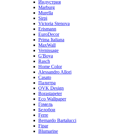
Индустрия
Marburg
Murella
Sirpi
Victoria Stenova
Erismann
EuroDecor
Prima Italiana
MaxWall
Vernissage
G'Boya
Rasch
Home Color
Alessandro Allori
Casato
Палитра
OVK Design
Borastapeter
Eco Wallpaper
Гомель
Белобои
Ferre
Bernardo Bartalucci
Fipar
Blumarine