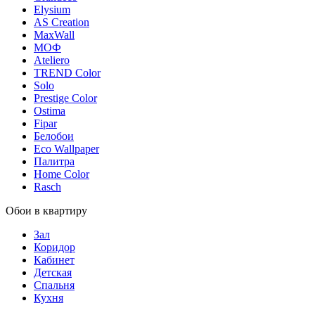
Elysium
AS Creation
MaxWall
МОФ
Ateliero
TREND Color
Solo
Prestige Color
Ostima
Fipar
Белобои
Eco Wallpaper
Палитра
Home Color
Rasch
Обои в квартиру
Зал
Коридор
Кабинет
Детская
Спальня
Кухня