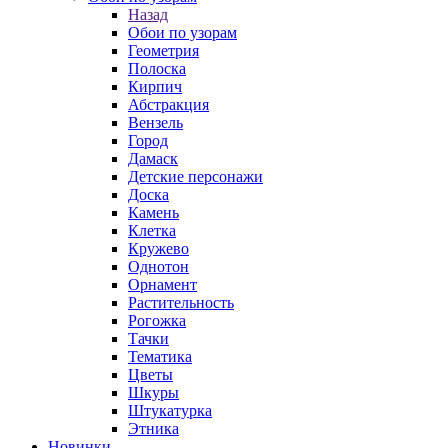
Назад
Обои по узорам
Геометрия
Полоска
Кирпич
Абстракция
Вензель
Город
Дамаск
Детские персонажи
Доска
Камень
Клетка
Кружево
Однотон
Орнамент
Растительность
Рогожка
Тачки
Тематика
Цветы
Шкуры
Штукатурка
Этника
Новинки