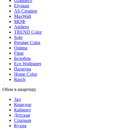
Grandeco
Elysium
AS Creation
MaxWall
МОФ
Ateliero
TREND Color
Solo
Prestige Color
Ostima
Fipar
Белобои
Eco Wallpaper
Палитра
Home Color
Rasch
Обои в квартиру
Зал
Коридор
Кабинет
Детская
Спальня
Кухня