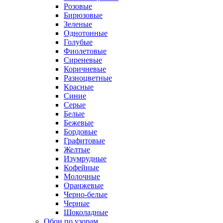
Розовые
Бирюзовые
Зеленые
Однотонные
Голубые
Фиолетовые
Сиреневые
Коричневые
Разноцветные
Красные
Синие
Серые
Белые
Бежевые
Бордовые
Графитовые
Желтые
Изумрудные
Кофейные
Молочные
Оранжевые
Черно-белые
Черные
Шоколадные
Обои по узорам