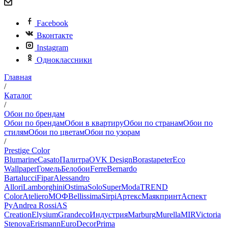
Facebook
Вконтакте
Instagram
Одноклассники
Главная
/
Каталог
/
Обои по брендам
Обои по брендам
Обои в квартиру
Обои по странам
Обои по
стилям
Обои по цветам
Обои по узорам
/
Prestige Color
Blumarine
Casato
Палитра
OVK Design
Borastapeter
Eco
Wallpaper
Гомель
Белобои
Ferre
Bernardo
Bartalucci
Fipar
Alessandro
Allori
Lamborghini
Ostima
Solo
SuperModa
TREND
Color
Ateliero
МОФ
Bellissima
Sirpi
Артекс
Маякпринт
Аспект
Ру
Andrea Rossi
AS
Creation
Elysium
Grandeco
Индустрия
Marburg
Murella
MIR
Victoria
Stenova
Erismann
EuroDecor
Prima