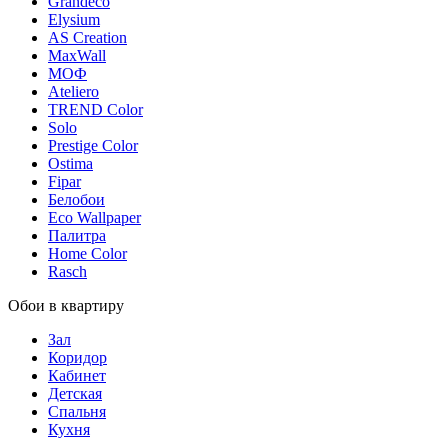
Grandeco
Elysium
AS Creation
MaxWall
МОФ
Ateliero
TREND Color
Solo
Prestige Color
Ostima
Fipar
Белобои
Eco Wallpaper
Палитра
Home Color
Rasch
Обои в квартиру
Зал
Коридор
Кабинет
Детская
Спальня
Кухня