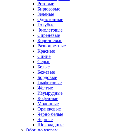
Розовые
Бирюзовые
Зеленые
Однотонные
Голубые
Фиолетовые
Сиреневые
Коричневые
Разноцветные
Красные
Синие
Серые
Белые
Бежевые
Бордовые
Графитовые
Желтые
Изумрудные
Кофейные
Молочные
Оранжевые
Черно-белые
Черные
Шоколадные
Обои по узорам