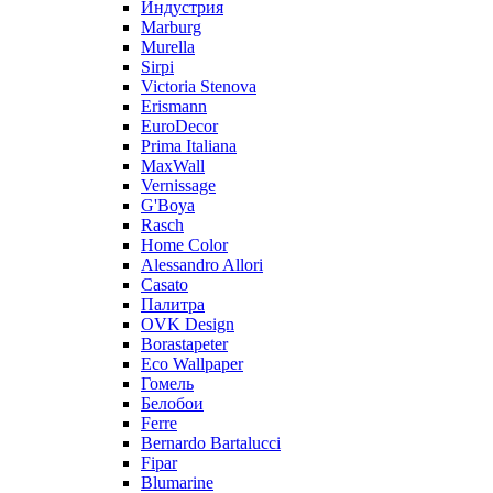
Индустрия
Marburg
Murella
Sirpi
Victoria Stenova
Erismann
EuroDecor
Prima Italiana
MaxWall
Vernissage
G'Boya
Rasch
Home Color
Alessandro Allori
Casato
Палитра
OVK Design
Borastapeter
Eco Wallpaper
Гомель
Белобои
Ferre
Bernardo Bartalucci
Fipar
Blumarine