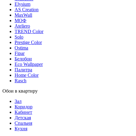
Elysium
AS Creation
MaxWall
МОФ
Ateliero
TREND Color
Solo
Prestige Color
Ostima
Fipar
Белобои
Eco Wallpaper
Палитра
Home Color
Rasch
Обои в квартиру
Зал
Коридор
Кабинет
Детская
Спальня
Кухня