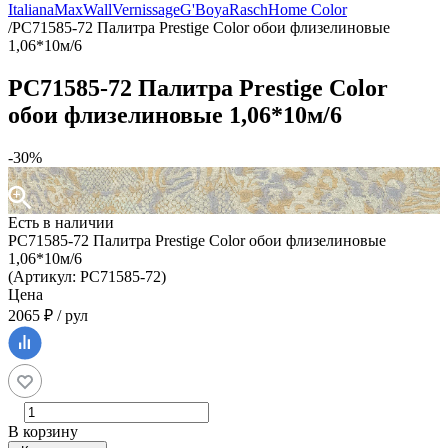
Italiana
MaxWall
Vernissage
G'Boya
Rasch
Home Color
/
PC71585-72 Палитра Prestige Color обои флизелиновые
1,06*10м/6
PC71585-72 Палитра Prestige Color
обои флизелиновые 1,06*10м/6
-30%
Есть в наличии
PC71585-72 Палитра Prestige Color обои флизелиновые
1,06*10м/6
(Артикул: PC71585-72)
Цена
2065 ₽ / рул
В корзину