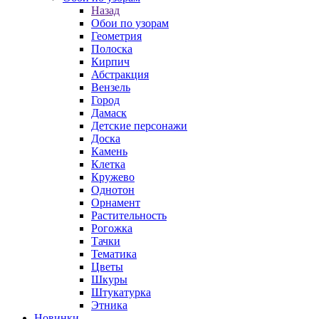
Назад
Обои по узорам
Геометрия
Полоска
Кирпич
Абстракция
Вензель
Город
Дамаск
Детские персонажи
Доска
Камень
Клетка
Кружево
Однотон
Орнамент
Растительность
Рогожка
Тачки
Тематика
Цветы
Шкуры
Штукатурка
Этника
Новинки