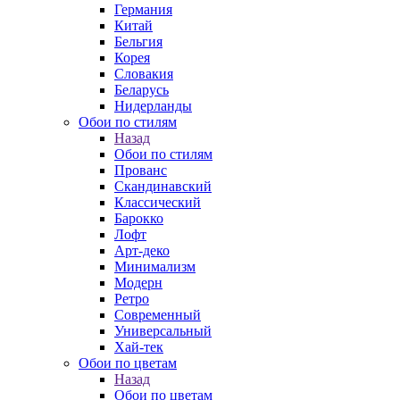
Германия
Китай
Бельгия
Корея
Словакия
Беларусь
Нидерланды
Обои по стилям
Назад
Обои по стилям
Прованс
Скандинавский
Классический
Барокко
Лофт
Арт-деко
Минимализм
Модерн
Ретро
Современный
Универсальный
Хай-тек
Обои по цветам
Назад
Обои по цветам