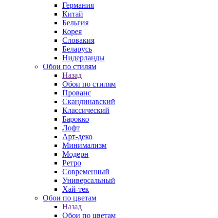
Германия
Китай
Бельгия
Корея
Словакия
Беларусь
Нидерланды
Обои по стилям
Назад
Обои по стилям
Прованс
Скандинавский
Классический
Барокко
Лофт
Арт-деко
Минимализм
Модерн
Ретро
Современный
Универсальный
Хай-тек
Обои по цветам
Назад
Обои по цветам