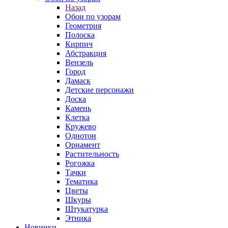
Назад
Обои по узорам
Геометрия
Полоска
Кирпич
Абстракция
Вензель
Город
Дамаск
Детские персонажи
Доска
Камень
Клетка
Кружево
Однотон
Орнамент
Растительность
Рогожка
Тачки
Тематика
Цветы
Шкуры
Штукатурка
Этника
Новинки