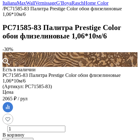
Italiana
MaxWall
Vernissage
G'Boya
Rasch
Home Color
/
PC71585-83 Палитра Prestige Color обои флизелиновые
1,06*10м/6
PC71585-83 Палитра Prestige Color
обои флизелиновые 1,06*10м/6
-30%
Есть в наличии
PC71585-83 Палитра Prestige Color обои флизелиновые
1,06*10м/6
(Артикул: PC71585-83)
Цена
2065 ₽ / рул
В корзину