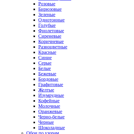
Розовые
Бирюзовые
Зеленые
Однотонные
Голубые
Фиолетовые
Сиреневые
Коричневые
Разноцветные
Красные
Синие
Серые
Белые
Бежевые
Бордовые
Графитовые
Желтые
Изумрудные
Кофейные
Молочные
Оранжевые
Черно-белые
Черные
Шоколадные
Обои по узорам