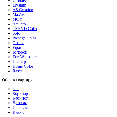
Grandeco
Elysium
AS Creation
MaxWall
МОФ
Ateliero
TREND Color
Solo
Prestige Color
Ostima
Fipar
Белобои
Eco Wallpaper
Палитра
Home Color
Rasch
Обои в квартиру
Зал
Коридор
Кабинет
Детская
Спальня
Кухня