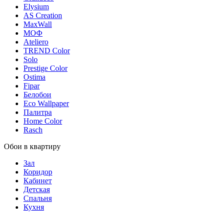
Elysium
AS Creation
MaxWall
МОФ
Ateliero
TREND Color
Solo
Prestige Color
Ostima
Fipar
Белобои
Eco Wallpaper
Палитра
Home Color
Rasch
Обои в квартиру
Зал
Коридор
Кабинет
Детская
Спальня
Кухня