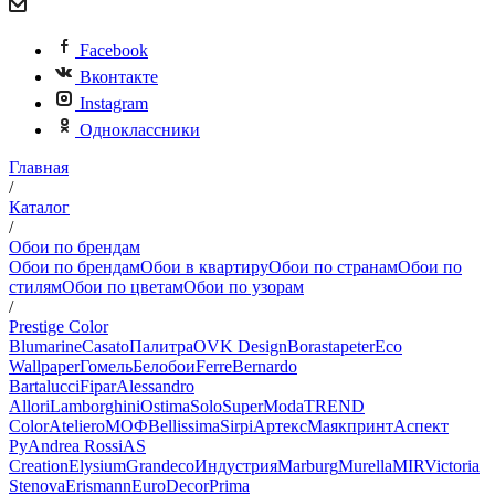
Facebook
Вконтакте
Instagram
Одноклассники
Главная
/
Каталог
/
Обои по брендам
Обои по брендам
Обои в квартиру
Обои по странам
Обои по
стилям
Обои по цветам
Обои по узорам
/
Prestige Color
Blumarine
Casato
Палитра
OVK Design
Borastapeter
Eco
Wallpaper
Гомель
Белобои
Ferre
Bernardo
Bartalucci
Fipar
Alessandro
Allori
Lamborghini
Ostima
Solo
SuperModa
TREND
Color
Ateliero
МОФ
Bellissima
Sirpi
Артекс
Маякпринт
Аспект
Ру
Andrea Rossi
AS
Creation
Elysium
Grandeco
Индустрия
Marburg
Murella
MIR
Victoria
Stenova
Erismann
EuroDecor
Prima