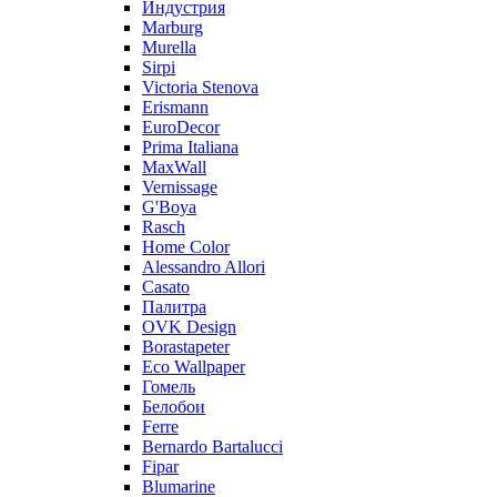
Индустрия
Marburg
Murella
Sirpi
Victoria Stenova
Erismann
EuroDecor
Prima Italiana
MaxWall
Vernissage
G'Boya
Rasch
Home Color
Alessandro Allori
Casato
Палитра
OVK Design
Borastapeter
Eco Wallpaper
Гомель
Белобои
Ferre
Bernardo Bartalucci
Fipar
Blumarine