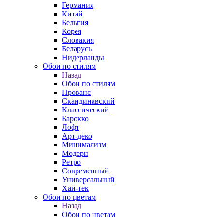
Германия
Китай
Бельгия
Корея
Словакия
Беларусь
Нидерланды
Обои по стилям
Назад
Обои по стилям
Прованс
Скандинавский
Классический
Барокко
Лофт
Арт-деко
Минимализм
Модерн
Ретро
Современный
Универсальный
Хай-тек
Обои по цветам
Назад
Обои по цветам