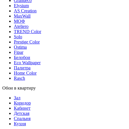
Grandeco
Elysium
AS Creation
MaxWall
МОФ
Ateliero
TREND Color
Solo
Prestige Color
Ostima
Fipar
Белобои
Eco Wallpaper
Палитра
Home Color
Rasch
Обои в квартиру
Зал
Коридор
Кабинет
Детская
Спальня
Кухня