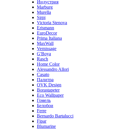
Индустрия
Marburg
Murella
Sirpi
Victoria Stenova
Erismann
EuroDecor
Prima Italiana
MaxWall
Vernissage
G'Boya
Rasch
Home Color
Alessandro Allori
Casato
Палитра
OVK Design
Borastapeter
Eco Wallpaper
Гомель
Белобои
Ferre
Bernardo Bartalucci
Fipar
Blumarine