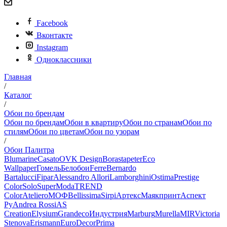
Facebook
Вконтакте
Instagram
Одноклассники
Главная
/
Каталог
/
Обои по брендам
Обои по брендам
Обои в квартиру
Обои по странам
Обои по
стилям
Обои по цветам
Обои по узорам
/
Обои Палитра
Blumarine
Casato
OVK Design
Borastapeter
Eco
Wallpaper
Гомель
Белобои
Ferre
Bernardo
Bartalucci
Fipar
Alessandro Allori
Lamborghini
Ostima
Prestige
Color
Solo
SuperModa
TREND
Color
Ateliero
МОФ
Bellissima
Sirpi
Артекс
Маякпринт
Аспект
Ру
Andrea Rossi
AS
Creation
Elysium
Grandeco
Индустрия
Marburg
Murella
MIR
Victoria
Stenova
Erismann
EuroDecor
Prima