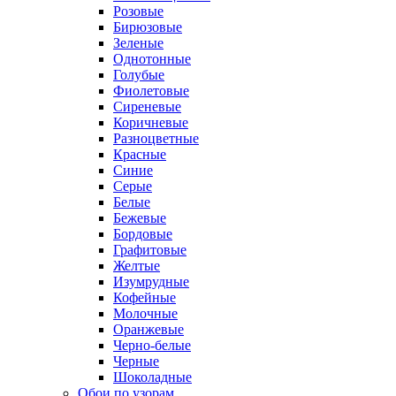
Розовые
Бирюзовые
Зеленые
Однотонные
Голубые
Фиолетовые
Сиреневые
Коричневые
Разноцветные
Красные
Синие
Серые
Белые
Бежевые
Бордовые
Графитовые
Желтые
Изумрудные
Кофейные
Молочные
Оранжевые
Черно-белые
Черные
Шоколадные
Обои по узорам