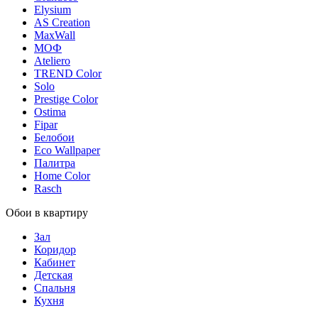
Elysium
AS Creation
MaxWall
МОФ
Ateliero
TREND Color
Solo
Prestige Color
Ostima
Fipar
Белобои
Eco Wallpaper
Палитра
Home Color
Rasch
Обои в квартиру
Зал
Коридор
Кабинет
Детская
Спальня
Кухня