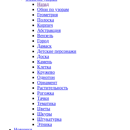
Назад
Обои по узорам
Геометрия
Полоска
Кирпич
Абстракция
Вензель
Город
Дамаск
Детские персонажи
Доска
Камень
Клетка
Кружево
Однотон
Орнамент
Растительность
Рогожка
Тачки
Тематика
Цветы
Шкуры
Штукатурка
Этника
Новинки